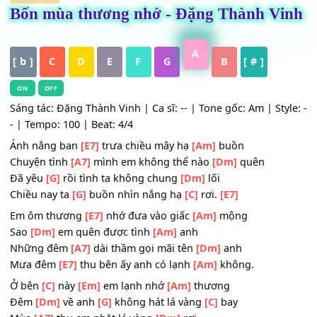
HỢP ÂM
Bốn mùa thương nhớ - Đặng Thành V
A
[ b ]
C
D
E
F
G
B
[ # ]
ON
OFF
Sáng tác: Đặng Thành Vinh | Ca sĩ: -- | Tone gốc: Am | Sty
- | Tempo: 100 | Beat: 4/4
Ánh nắng ban
[E7]
trưa chiều mây hạ
[Am]
buồn
Chuyện tình
[A7]
mình em không thể nào
[Dm]
quên
Đã yêu
[G]
rồi tình ta không chung
[Dm]
lối
Chiều nay ta
[G]
buồn nhìn nắng hạ
[C]
rơi.
[E7]
Em ôm thương
[E7]
nhớ đưa vào giấc
[Am]
mộng
Sao
[Dm]
em quên được tình
[Am]
anh
Những đêm
[A7]
dài thầm gọi mãi tên
[Dm]
anh