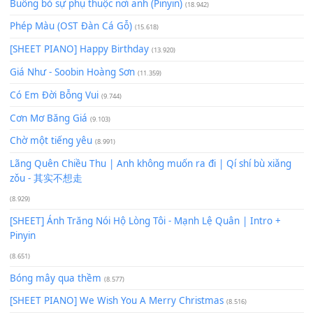
Để lại một bình luận
Bạn phải
đăng nhập
để gửi bình luận.
Xem nhiều nhất
Buông bỏ sự phụ thuộc nơi anh (Pinyin)
(18.942)
Phép Màu (OST Đàn Cá Gỗ)
(15.618)
[SHEET PIANO] Happy Birthday
(13.920)
Giá Như - Soobin Hoàng Sơn
(11.359)
Có Em Đời Bỗng Vui
(9.744)
Cơn Mơ Băng Giá
(9.103)
Chờ một tiếng yêu
(8.991)
Lãng Quên Chiều Thu | Anh không muốn ra đi | Qí shí bù xiǎ
zǒu - 其实不想走