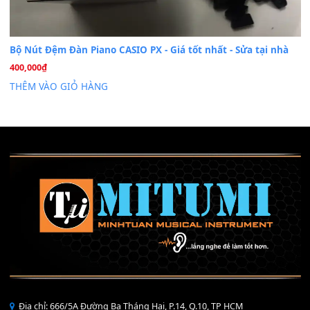
Mỡ tra phím đàn Piano Organ
40,000
₫
THÊM VÀO GIỎ HÀNG