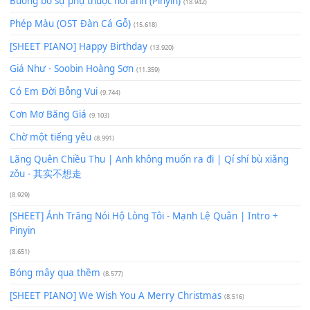
Lượt xem:
48
Để lại một bình luận
Bạn phải
đăng nhập
để gửi bình luận.
Xem nhiều nhất
Buông bỏ sự phụ thuộc nơi anh (Pinyin)
(18.942)
Phép Màu (OST Đàn Cá Gỗ)
(15.618)
[SHEET PIANO] Happy Birthday
(13.920)
Giá Như - Soobin Hoàng Sơn
(11.359)
Có Em Đời Bỗng Vui
(9.744)
Cơn Mơ Băng Giá
(9.103)
Chờ một tiếng yêu
(8.991)