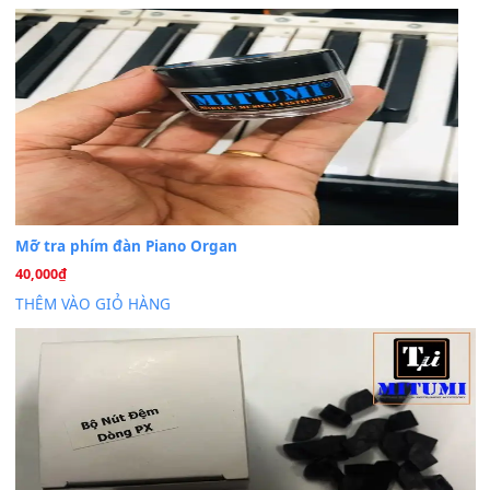
30 Tháng 9, 2025
Cho xin sheet nhạc organ được không ạ
BÀI MỚI VIẾT
Dịch vụ cho thuê âm thanh tiệc gia đình, ban nhạc, ca s
20
Th7
Cài đặt dữ liệu cho đàn PSR-SX900 PSR-SX920 tại MIT
20
Th7
Dịch Vụ Cài Đặt Sample Đàn Organ Yamaha Tận Nhà 
07
Th7
Nâng Tầm Âm Thanh Cho Cây Đàn Của Bạn
Khóa Học Hướng Dẫn Sử Dụng Đàn Organ/Keyboard
26
Th6
Chuyên Sâu TPHCM | MITUMI
Cài đặt dữ liệu sample cho đàn Yamaha PSR-S750 S95
26
Th6