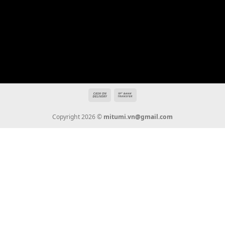
Địa chỉ: 666/5A Đường Ba Tháng Hai, P.14, Q.10, TP HCM
Hotline: 0936 22 90 22
mitumi.vn@gmail.com
THÔNG TIN
Giới Thiệu
Tin Tức
Thanh Toán
Vận Chuyển
Chính Sách Bảo Hành
Liên Hệ
KẾT NỐI CHÚNG TÔI
0936 22 90 22