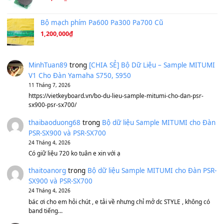
Ta Sẽ Trở Lại
(8.155)
Ông Hoàng Bảy
(8.133)
Avenged Sevenfold - Buried Alive
(8.109)
Sản phẩm dành cho bạn
BEND 4 CHIỀU MTP-5F MEGABEND
1,600,000
₫
Bánh xe Pa600 Pa900
500,000
₫
Bộ mạch phím Pa600 Pa300 Pa700 Cũ
1,200,000
₫
MinhTuan89
trong
[CHIA SẺ] Bộ Dữ Liệu – Sample MI