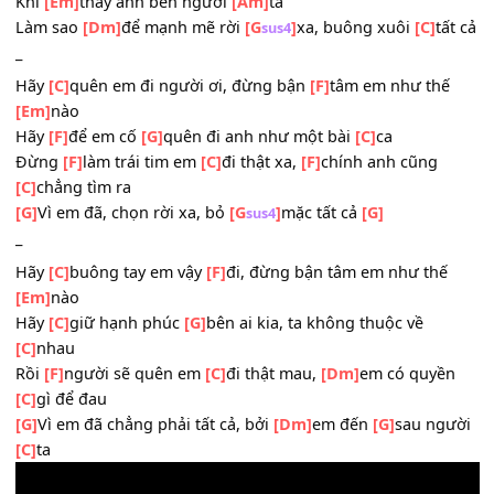
Tại em
[C]
hết em chọn cho em con đường
[Em]
thứ ba
Để giờ
[Am
]
đây em phải ôm lấy đau thương
[C]
thôi mà
/F
Đến bao
[F]
giờ em mới vượt
[G]
qua
Khi
[Em]
thấy anh bên người
[Am]
ta
Làm sao
[Dm]
để mạnh mẽ rời
[G
]
xa, buông xuôi
[C]
t
sus4
_
Hãy
[C]
quên em đi người ơi, đừng bận
[F]
tâm em như th
[Em]
nào
Hãy
[F]
để em cố
[G]
quên đi anh như một bài
[C]
ca
Đừng
[F]
làm trái tim em
[C]
đi thật xa,
[F]
chính anh cũng
[C]
chẳng tìm ra
[G]
Vì em đã, chọn rời xa, bỏ
[G
]
mặc tất cả
[G]
sus4
_
Hãy
[C]
buông tay em vậy
[F]
đi, đừng bận tâm em như th
[Em]
nào
Hãy
[C]
giữ hạnh phúc
[G]
bên ai kia, ta không thuộc về