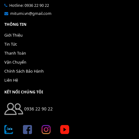
Bộ Nút Đệm Đàn Piano CASIO PX - Giá tốt nhất - Sửa tại n
400,000
₫
THÊM VÀO GIỎ HÀNG