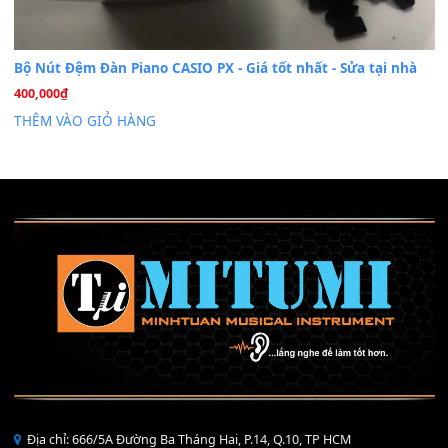
Mỡ tra phím đàn Piano Organ
40,000
₫
THÊM VÀO GIỎ HÀNG