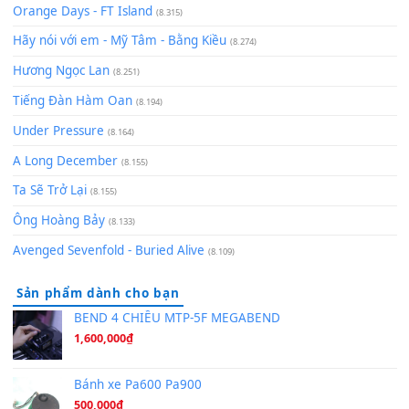
Lãng Quên Chiều Thu | Anh không muốn ra đi | Qí shí bù xiǎ
zǒu - 其实不想走
(8.929)
[SHEET] Ánh Trăng Nói Hộ Lòng Tôi - Mạnh Lệ Quân | Intro +
Pinyin
(8.651)
Bóng mây qua thềm
(8.577)
[SHEET PIANO] We Wish You A Merry Christmas
(8.516)
Orange Days - FT Island
(8.315)
Hãy nói với em - Mỹ Tâm - Bằng Kiều
(8.274)
Hương Ngọc Lan
(8.251)
Tiếng Đàn Hàm Oan
(8.194)
Under Pressure
(8.164)
A Long December
(8.155)