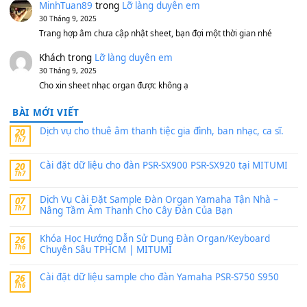
V1 Cho Đàn Yamaha S750, S950
11 Tháng 7, 2026
https://vietkeyboard.vn/bo-du-lieu-sample-mitumi-cho-dan-psr
sx900-psr-sx700/
thaibaoduong68
trong
Bộ dữ liệu Sample MITUMI cho
PSR-SX900 và PSR-SX700
24 Tháng 4, 2026
Có giữ liệu 720 ko tuân e xin với ạ
thaitoanorg
trong
Bộ dữ liệu Sample MITUMI cho Đàn
SX900 và PSR-SX700
24 Tháng 4, 2026
bác ơi cho em hỏi chút , e tải về nhưng chỉ mở dc STYLE , khôn
band tiếng…
MinhTuan89
trong
Lỡ làng duyên em
30 Tháng 9, 2025
Trang hợp âm chưa cập nhật sheet, bạn đợi một thời gian nhé
Khách
trong
Lỡ làng duyên em