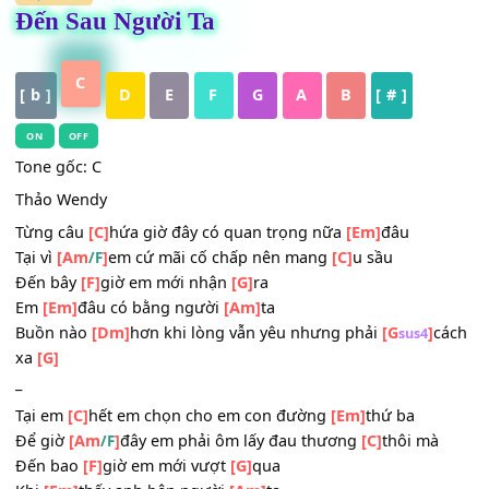
HỢP ÂM
Đến Sau Người Ta
C
[ b ]
D
E
F
G
A
B
[ # ]
ON
OFF
Tone gốc: C
Thảo Wendy
Từng câu
[C]
hứa giờ đây có quan trọng nữa
[Em]
đâu
Tại vì
[Am
]
em cứ mãi cố chấp nên mang
[C]
u sầu
/F
Đến bây
[F]
giờ em mới nhận
[G]
ra
Em
[Em]
đâu có bằng người
[Am]
ta
Buồn nào
[Dm]
hơn khi lòng vẫn yêu nhưng phải
[G
]
sus4
xa
[G]
_