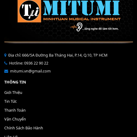
Bộ Nút Đệm Đàn Piano CASIO PX - Giá tốt nhất - Sửa tại n
400,000
₫
THÊM VÀO GIỎ HÀNG