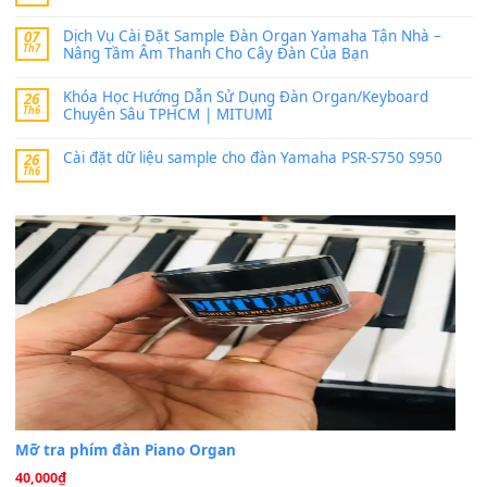
bác ơi cho em hỏi chút , e tải về nhưng chỉ mở dc STYLE , khôn
band tiếng…
MinhTuan89
trong
Lỡ làng duyên em
30 Tháng 9, 2025
Trang hợp âm chưa cập nhật sheet, bạn đợi một thời gian nhé
Khách
trong
Lỡ làng duyên em
30 Tháng 9, 2025
Cho xin sheet nhạc organ được không ạ
BÀI MỚI VIẾT
Dịch vụ cho thuê âm thanh tiệc gia đình, ban nhạc, ca s
20
Th7
Cài đặt dữ liệu cho đàn PSR-SX900 PSR-SX920 tại MIT
20
Th7
Dịch Vụ Cài Đặt Sample Đàn Organ Yamaha Tận Nhà 
07
Th7
Nâng Tầm Âm Thanh Cho Cây Đàn Của Bạn
Khóa Học Hướng Dẫn Sử Dụng Đàn Organ/Keyboard