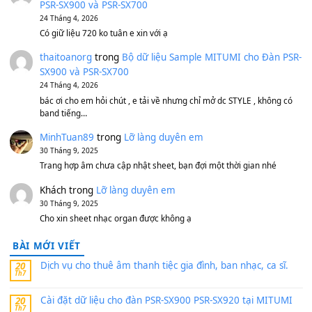
500,000
₫
Bộ mạch phím Pa600 Pa300 Pa700 Cũ
1,200,000
₫
MinhTuan89
trong
[CHIA SẺ] Bộ Dữ Liệu – Sample MI
V1 Cho Đàn Yamaha S750, S950
11 Tháng 7, 2026
https://vietkeyboard.vn/bo-du-lieu-sample-mitumi-cho-dan-psr
sx900-psr-sx700/
thaibaoduong68
trong
Bộ dữ liệu Sample MITUMI cho
PSR-SX900 và PSR-SX700
24 Tháng 4, 2026
Có giữ liệu 720 ko tuân e xin với ạ
thaitoanorg
trong
Bộ dữ liệu Sample MITUMI cho Đàn
SX900 và PSR-SX700
24 Tháng 4, 2026