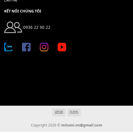
Địa chỉ: 666/5A Đường Ba Tháng Hai, P.14, Q.10, TP HCM
Hotline: 0936 22 90 22
mitumi.vn@gmail.com
THÔNG TIN
Giới Thiệu
Tin Tức
Thanh Toán
Vận Chuyển