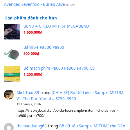
Hãy nói với em - Mỹ Tâm - Bằng Kiều
(8.274)
Hương Ngọc Lan
(8.251)
Tiếng Đàn Hàm Oan
(8.194)
Under Pressure
(8.164)
A Long December
(8.155)
Ta Sẽ Trở Lại
(8.155)
Ông Hoàng Bảy
(8.133)
Avenged Sevenfold - Buried Alive
(8.109)
Sản phẩm dành cho bạn
BEND 4 CHIỀU MTP-5F MEGABEND
1,600,000
₫
Bánh xe Pa600 Pa900