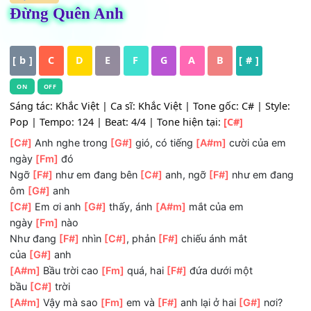
HỢP ÂM
Đừng Quên Anh
[ b ]
C
D
E
F
G
A
B
[ # ]
ON
OFF
Sáng tác: Khắc Việt | Ca sĩ: Khắc Việt | Tone gốc: C# | Sty
Pop | Tempo: 124 | Beat: 4/4 | Tone hiện tại:
[C#]
[C#]
Anh nghe trong
[G#]
gió, có tiếng
[A#m]
cười của 
ngày
[Fm]
đó
Ngỡ
[F#]
như em đang bên
[C#]
anh, ngỡ
[F#]
như em đ
ôm
[G#]
anh
[C#]
Em ơi anh
[G#]
thấy, ánh
[A#m]
mắt của em
ngày
[Fm]
nào
Như đang
[F#]
nhìn
[C#]
, phản
[F#]
chiếu ánh mắt