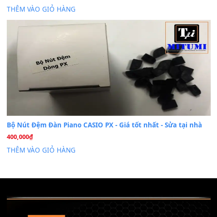
26
Th6
Chuyên Sâu TPHCM | MITUMI
Cài đặt dữ liệu sample cho đàn Yamaha PSR-S750 S95
26
Th6
Mỡ tra phím đàn Piano Organ
40,000
₫
THÊM VÀO GIỎ HÀNG