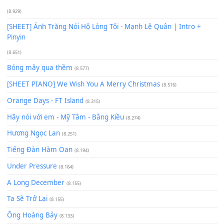
Giá Như - Soobin Hoàng Sơn
(11.359)
Có Em Đời Bỗng Vui
(9.744)
Cơn Mơ Băng Giá
(9.103)
Chờ một tiếng yêu
(8.991)
Lãng Quên Chiều Thu | Anh không muốn ra đi | Qí shí bù xiǎ
zǒu - 其实不想走
(8.929)
[SHEET] Ánh Trăng Nói Hộ Lòng Tôi - Mạnh Lệ Quân | Intro +
Pinyin
(8.651)
Bóng mây qua thềm
(8.577)
[SHEET PIANO] We Wish You A Merry Christmas
(8.516)
Orange Days - FT Island
(8.315)