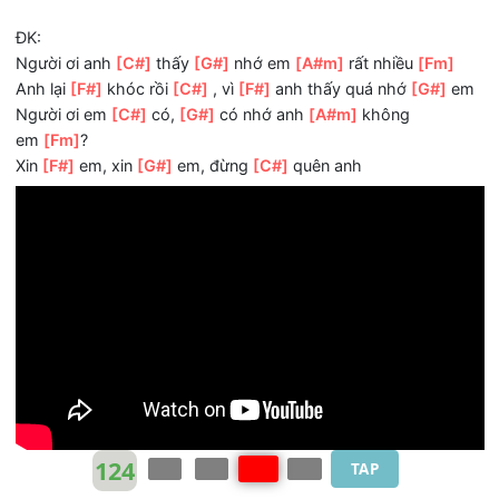
của
[G#]
anh
[A#m]
Bầu trời cao
[Fm]
quá, hai
[F#]
đứa dưới một
bầu
[C#]
trời
[A#m]
Vậy mà sao
[Fm]
em và
[F#]
anh lại ở hai
[G#]
nơi
ĐK:
Người ơi anh
[C#]
thấy
[G#]
nhớ em
[A#m]
rất nhiều
[Fm
Anh lại
[F#]
khóc rồi
[C#]
, vì
[F#]
anh thấy quá nhớ
[G#]
Người ơi em
[C#]
có,
[G#]
có nhớ anh
[A#m]
không
em
[Fm]
?
Xin
[F#]
em, xin
[G#]
em, đừng
[C#]
quên anh