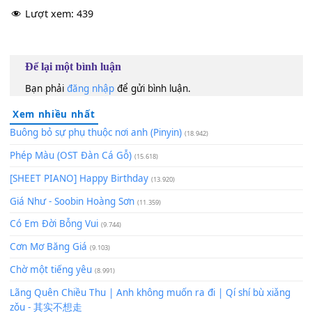
124
TAP
Lượt xem:
439
Để lại một bình luận
Bạn phải
đăng nhập
để gửi bình luận.
Xem nhiều nhất
Buông bỏ sự phụ thuộc nơi anh (Pinyin)
(18.942)
Phép Màu (OST Đàn Cá Gỗ)
(15.618)
[SHEET PIANO] Happy Birthday
(13.920)