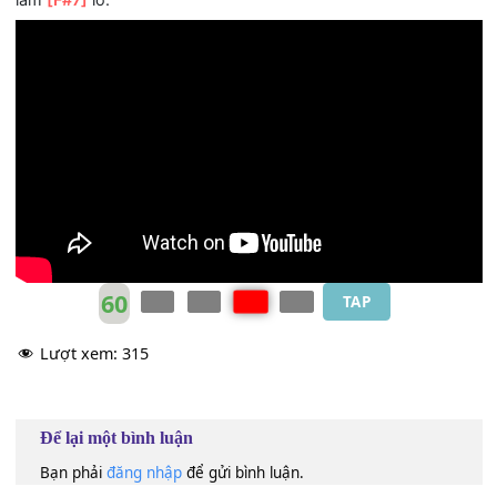
cả
[Bm]
hai.
*
[G]
Có nỗi nhớ giờ
[A]
đã xác xơ
[F#m]
Có mộng mơ buồn
[Bm]
trôi lững lờ
[G]
Có ai ngỡ đâu
[Em7]
sẽ tan vỡ,
[A]
một cuộc tình
lầm
[F#7]
lỡ.