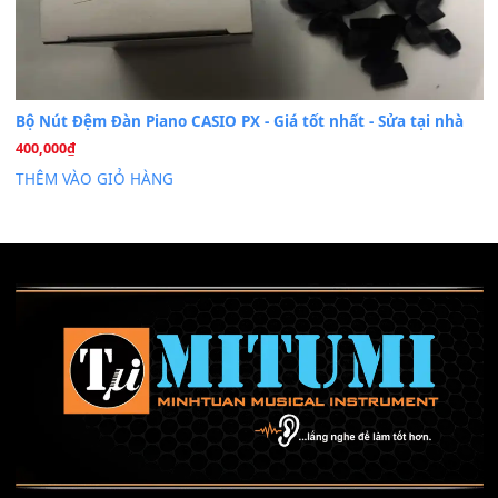
Mỡ tra phím đàn Piano Organ
40,000
₫
THÊM VÀO GIỎ HÀNG