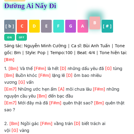
HỢP ÂM
Đường Ai Nấy Đi
B
[ b ]
C
D
E
F
G
A
[ # ]
ON
OFF
Sáng tác: Nguyễn Minh Cường | Ca sĩ: Bùi Anh Tuấn | To
gốc: Bm | Style: Pop | Tempo:100 | Beat: 4/4 | Tone hiện 
[Bm]
1.
[Bm]
Và thế
[F#m]
là hết
[D]
những dấu yêu đã
[G]
từn
[Bm]
Buồn khóc
[F#m]
lặng lẽ
[D]
ôm bao nhiêu
vương
[G]
vấn
[Em7]
Những ước hẹn ấm
[A]
môi chưa lâu
[F#m]
những
nguyện cầu yêu
[Bm]
đến bạc đầu
[Em7]
Mới đây mà đã
[F#m]
quên thật sao?
[Bm]
quên th