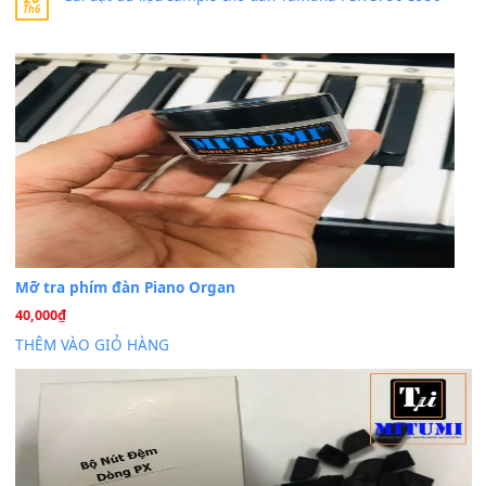
Khách
trong
Lỡ làng duyên em
30 Tháng 9, 2025
Cho xin sheet nhạc organ được không ạ
BÀI MỚI VIẾT
Dịch vụ cho thuê âm thanh tiệc gia đình, ban nhạc, ca s
20
Th7
Cài đặt dữ liệu cho đàn PSR-SX900 PSR-SX920 tại MIT
20
Th7
Dịch Vụ Cài Đặt Sample Đàn Organ Yamaha Tận Nhà 
07
Th7
Nâng Tầm Âm Thanh Cho Cây Đàn Của Bạn
Khóa Học Hướng Dẫn Sử Dụng Đàn Organ/Keyboard
26
Th6
Chuyên Sâu TPHCM | MITUMI
Cài đặt dữ liệu sample cho đàn Yamaha PSR-S750 S95
26
Th6