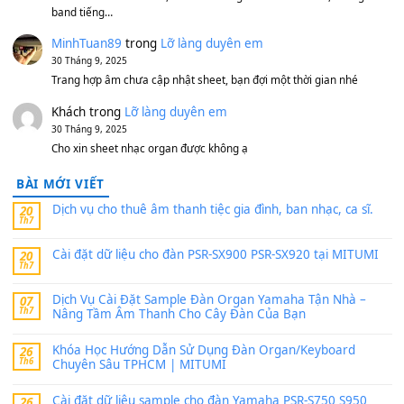
MinhTuan89
trong
[CHIA SẺ] Bộ Dữ Liệu – Sample MI
V1 Cho Đàn Yamaha S750, S950
11 Tháng 7, 2026
https://vietkeyboard.vn/bo-du-lieu-sample-mitumi-cho-dan-psr
sx900-psr-sx700/
thaibaoduong68
trong
Bộ dữ liệu Sample MITUMI cho
PSR-SX900 và PSR-SX700
24 Tháng 4, 2026
Có giữ liệu 720 ko tuân e xin với ạ
thaitoanorg
trong
Bộ dữ liệu Sample MITUMI cho Đàn
SX900 và PSR-SX700
24 Tháng 4, 2026
bác ơi cho em hỏi chút , e tải về nhưng chỉ mở dc STYLE , khôn
band tiếng…
MinhTuan89
trong
Lỡ làng duyên em
30 Tháng 9, 2025
Trang hợp âm chưa cập nhật sheet, bạn đợi một thời gian nhé