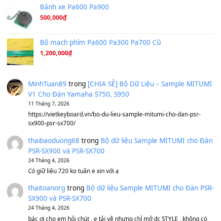
Under Pressure
(8.164)
A Long December
(8.155)
Ta Sẽ Trở Lại
(8.155)
Ông Hoàng Bảy
(8.133)
Avenged Sevenfold - Buried Alive
(8.109)
Sản phẩm dành cho bạn
BEND 4 CHIỀU MTP-5F MEGABEND
1,600,000
₫
Bánh xe Pa600 Pa900
500,000
₫
Bộ mạch phím Pa600 Pa300 Pa700 Cũ
1,200,000
₫