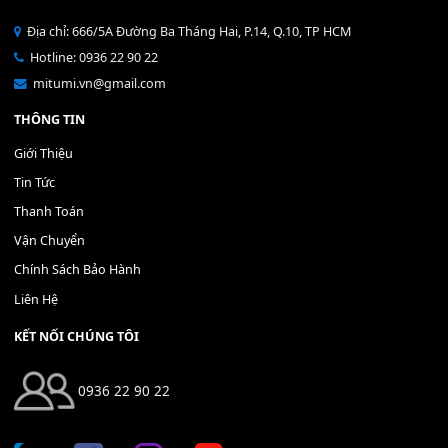
Bộ Nút Đệm Đàn Piano CASIO PX - Giá tốt nhất - Sửa tại n
400,000
₫
THÊM VÀO GIỎ HÀNG