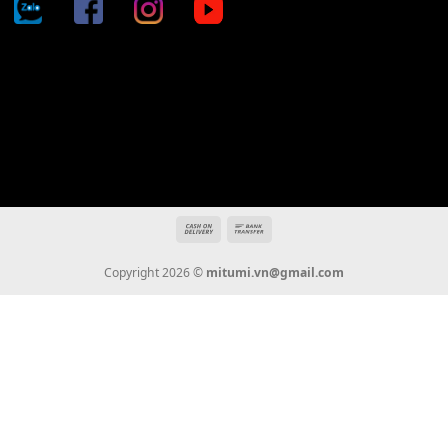
Địa chỉ: 666/5A Đường Ba Tháng Hai, P.14, Q.10, TP HCM
Hotline: 0936 22 90 22
mitumi.vn@gmail.com
THÔNG TIN
Giới Thiệu
Tin Tức
Thanh Toán
Vận Chuyển
Chính Sách Bảo Hành
Liên Hệ
KẾT NỐI CHÚNG TÔI