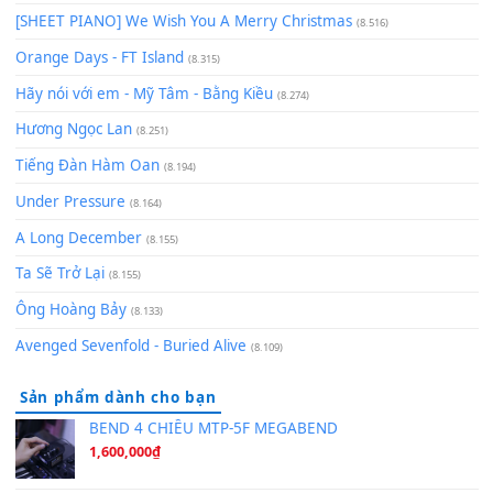
Chờ một tiếng yêu
(8.991)
Lãng Quên Chiều Thu | Anh không muốn ra đi | Qí shí bù xiǎ
zǒu - 其实不想走
(8.929)
[SHEET] Ánh Trăng Nói Hộ Lòng Tôi - Mạnh Lệ Quân | Intro +
Pinyin
(8.651)
Bóng mây qua thềm
(8.577)
[SHEET PIANO] We Wish You A Merry Christmas
(8.516)
Orange Days - FT Island
(8.315)
Hãy nói với em - Mỹ Tâm - Bằng Kiều
(8.274)
Hương Ngọc Lan
(8.251)
Tiếng Đàn Hàm Oan
(8.194)