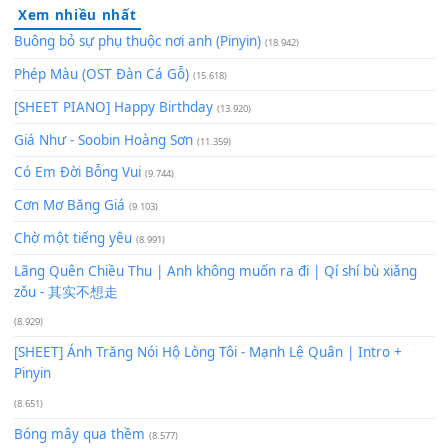
60
TAP
Lượt xem:
315
Để lại một bình luận
Bạn phải
đăng nhập
để gửi bình luận.
Xem nhiều nhất
Buông bỏ sự phụ thuộc nơi anh (Pinyin)
(18.942)
Phép Màu (OST Đàn Cá Gỗ)
(15.618)
[SHEET PIANO] Happy Birthday
(13.920)
Giá Như - Soobin Hoàng Sơn
(11.359)
Có Em Đời Bỗng Vui
(9.744)
Cơn Mơ Băng Giá
(9.103)