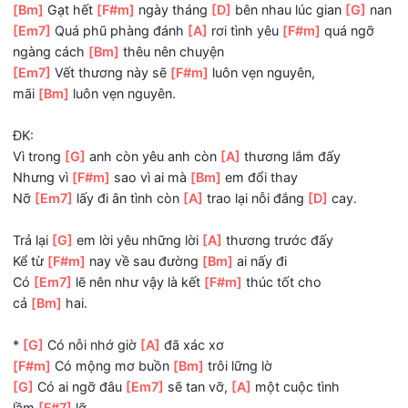
sao ?
2.
[Bm]
Ngồi gác
[F#m]
vầng trán
[D]
biết trách ai
vội
[G]
vàng
[Bm]
Gạt hết
[F#m]
ngày tháng
[D]
bên nhau lúc gian
[G]
[Em7]
Quá phũ phàng đánh
[A]
rơi tình yêu
[F#m]
quá ng
ngàng cách
[Bm]
thêu nên chuyện
[Em7]
Vết thương này sẽ
[F#m]
luôn vẹn nguyên,
mãi
[Bm]
luôn vẹn nguyên.
ĐK:
Vì trong
[G]
anh còn yêu anh còn
[A]
thương lắm đấy
Nhưng vì
[F#m]
sao vì ai mà
[Bm]
em đổi thay
Nỡ
[Em7]
lấy đi ân tình còn
[A]
trao lại nỗi đắng
[D]
cay.
Trả lại
[G]
em lời yêu những lời
[A]
thương trước đấy
Kể từ
[F#m]
nay về sau đường
[Bm]
ai nấy đi
Có
[Em7]
lẽ nên như vậy là kết
[F#m]
thúc tốt cho