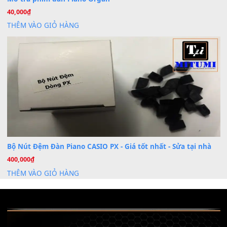
Cài đặt dữ liệu cho đàn PSR-SX900 PSR-SX920 tại MIT
20
Th7
Dịch Vụ Cài Đặt Sample Đàn Organ Yamaha Tận Nhà 
07
Th7
Nâng Tầm Âm Thanh Cho Cây Đàn Của Bạn
Khóa Học Hướng Dẫn Sử Dụng Đàn Organ/Keyboard
26
Th6
Chuyên Sâu TPHCM | MITUMI
Cài đặt dữ liệu sample cho đàn Yamaha PSR-S750 S95
26
Th6