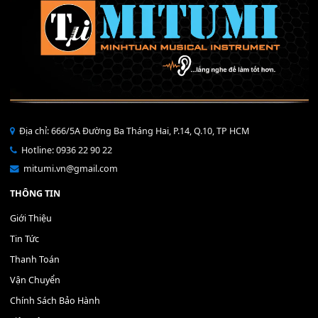
Mỡ tra phím đàn Piano Organ
40,000
₫
THÊM VÀO GIỎ HÀNG
Bộ Nút Đệm Đàn Piano CASIO PX - Giá tốt nhất - Sửa tại n
400,000
₫
THÊM VÀO GIỎ HÀNG