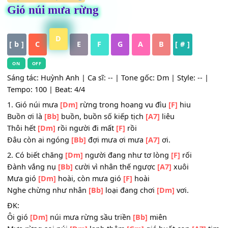
HỢP ÂM
,
Nhạc Vàng
Gió núi mưa rừng
D
[ b ]
C
E
F
G
A
B
[ # ]
ON
OFF
Sáng tác: Huỳnh Anh | Ca sĩ: -- | Tone gốc: Dm | Style: -- 
Tempo: 100 | Beat: 4/4
1. Gió núi mưa
[Dm]
rừng trong hoang vu đìu
[F]
hiu
Buồn ơi là
[Bb]
buồn, buồn số kiếp tịch
[A7]
liêu
Thôi hết
[Dm]
rồi người đi mất
[F]
rồi
Ðâu còn ai ngóng
[Bb]
đợi mưa ơi mưa
[A7]
ơi.
2. Có biết chăng
[Dm]
người đang như tơ lòng
[F]
rối
Ðành vắng nụ
[Bb]
cười vì nhân thế ngược
[A7]
xuôi
Mưa gió
[Dm]
hoài, còn mưa gió
[F]
hoài