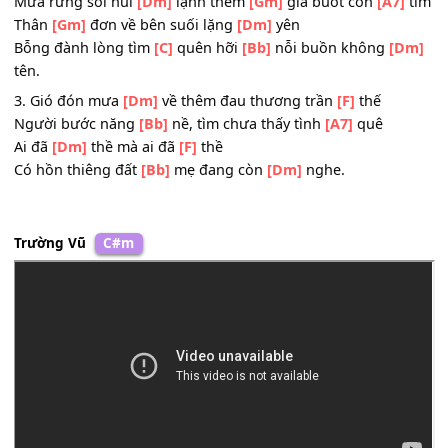
Nghe chừng như nhân
[Bb]
loại đang chơi
[Dm]
vơi.
ĐK:
Ôi gió
[Dm]
núi mưa rừng sầu triền
[Bb]
miên
Mưa rừng soi núi
[Dm]
lạnh thêm
[Gm]
giá buốt con
[A7
Thân
[Gm]
đơn về bên suối lặng
[Dm]
yên
Bỗng đành lòng tìm
[C]
quên hỡi
[Bb]
nỗi buồn không
[
tên.
3. Gió đón mưa
[Dm]
về thêm đau thương trần
[F]
thế
Người bước năng
[Bb]
nề, tìm chưa thấy tình
[A7]
quê
Ai đã
[Dm]
thề mà ai đã
[F]
thề
Có hồn thiêng đất
[Bb]
mẹ đang còn
[Dm]
nghe.
Trường Vũ
C#m