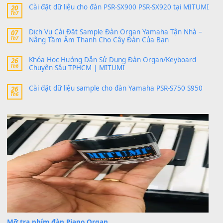
24 Tháng 4, 2026
Có giữ liệu 720 ko tuân e xin với ạ
thaitoanorg
trong
Bộ dữ liệu Sample MITUMI cho Đàn
SX900 và PSR-SX700
24 Tháng 4, 2026
bác ơi cho em hỏi chút , e tải về nhưng chỉ mở dc STYLE , khôn
band tiếng…
MinhTuan89
trong
Lỡ làng duyên em
30 Tháng 9, 2025
Trang hợp âm chưa cập nhật sheet, bạn đợi một thời gian nhé
Khách
trong
Lỡ làng duyên em
30 Tháng 9, 2025
Cho xin sheet nhạc organ được không ạ
BÀI MỚI VIẾT
Dịch vụ cho thuê âm thanh tiệc gia đình, ban nhạc, ca s
20
Th7