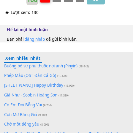
Ngọc Huyền
&
Yến Khoa
Gm
100
TAP
Lượt xem:
130
Để lại một bình luận
Bạn phải
đăng nhập
để gửi bình luận.