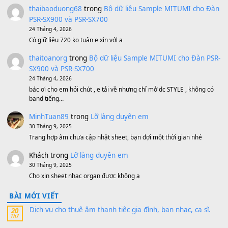
Sản phẩm dành cho bạn
BEND 4 CHIỀU MTP-5F MEGABEND
1,600,000
₫
Bánh xe Pa600 Pa900
500,000
₫
Bộ mạch phím Pa600 Pa300 Pa700 Cũ
1,200,000
₫
MinhTuan89
trong
[CHIA SẺ] Bộ Dữ Liệu – Sample MI
V1 Cho Đàn Yamaha S750, S950
11 Tháng 7, 2026
https://vietkeyboard.vn/bo-du-lieu-sample-mitumi-cho-dan-psr
sx900-psr-sx700/
thaibaoduong68
trong
Bộ dữ liệu Sample MITUMI cho
PSR-SX900 và PSR-SX700