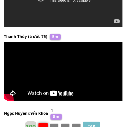
Xuân Thu
Gm
Thanh Thúy (trước 75)
Em