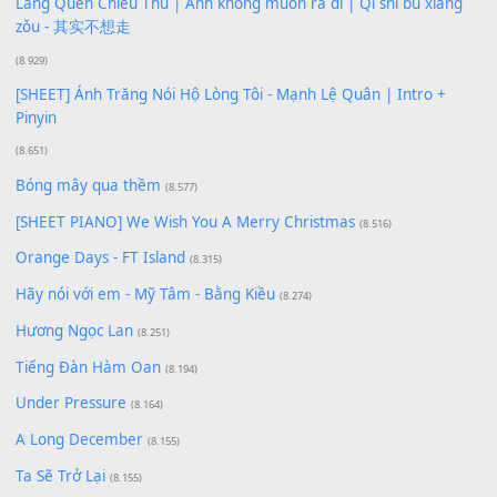
Xem nhiều nhất
Buông bỏ sự phụ thuộc nơi anh (Pinyin)
(18.942)
Phép Màu (OST Đàn Cá Gỗ)
(15.618)
[SHEET PIANO] Happy Birthday
(13.920)
Giá Như - Soobin Hoàng Sơn
(11.359)
Có Em Đời Bỗng Vui
(9.744)
Cơn Mơ Băng Giá
(9.103)
Chờ một tiếng yêu
(8.991)
Lãng Quên Chiều Thu | Anh không muốn ra đi | Qí shí bù xiǎ
zǒu - 其实不想走
(8.929)
[SHEET] Ánh Trăng Nói Hộ Lòng Tôi - Mạnh Lệ Quân | Intro +
Pinyin