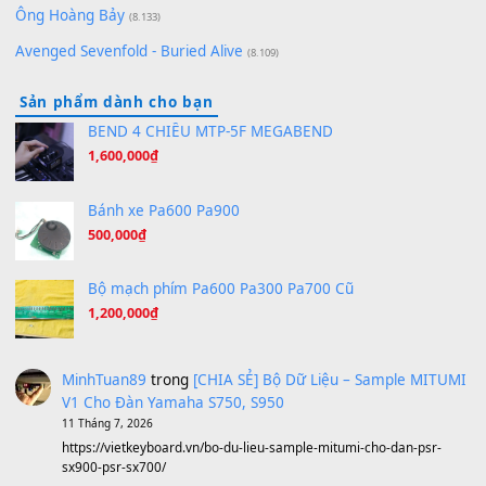
(8.651)
Bóng mây qua thềm
(8.577)
[SHEET PIANO] We Wish You A Merry Christmas
(8.516)
Orange Days - FT Island
(8.315)
Hãy nói với em - Mỹ Tâm - Bằng Kiều
(8.274)
Hương Ngọc Lan
(8.251)
Tiếng Đàn Hàm Oan
(8.194)
Under Pressure
(8.164)
A Long December
(8.155)
Ta Sẽ Trở Lại
(8.155)
Ông Hoàng Bảy
(8.133)
Avenged Sevenfold - Buried Alive
(8.109)