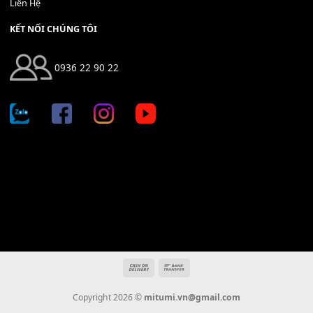
Địa chỉ: 666/5A Đường Ba Tháng Hai, P.14, Q.10, TP HCM
Hotline: 0936 22 90 22
mitumi.vn@gmail.com
THÔNG TIN
Giới Thiệu