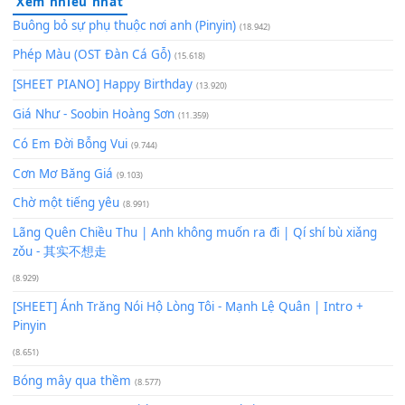
Để lại một bình luận
Bạn phải
đăng nhập
để gửi bình luận.
Xem nhiều nhất
Buông bỏ sự phụ thuộc nơi anh (Pinyin)
(18.942)
Phép Màu (OST Đàn Cá Gỗ)
(15.618)
[SHEET PIANO] Happy Birthday
(13.920)
Giá Như - Soobin Hoàng Sơn
(11.359)
Có Em Đời Bỗng Vui
(9.744)
Cơn Mơ Băng Giá
(9.103)
Chờ một tiếng yêu
(8.991)
Lãng Quên Chiều Thu | Anh không muốn ra đi | Qí shí bù xiǎ