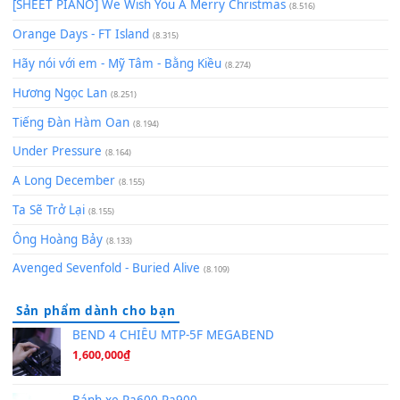
zǒu - 其实不想走
(8.929)
[SHEET] Ánh Trăng Nói Hộ Lòng Tôi - Mạnh Lệ Quân | Intro +
Pinyin
(8.651)
Bóng mây qua thềm
(8.577)
[SHEET PIANO] We Wish You A Merry Christmas
(8.516)
Orange Days - FT Island
(8.315)
Hãy nói với em - Mỹ Tâm - Bằng Kiều
(8.274)
Hương Ngọc Lan
(8.251)
Tiếng Đàn Hàm Oan
(8.194)
Under Pressure
(8.164)
A Long December
(8.155)