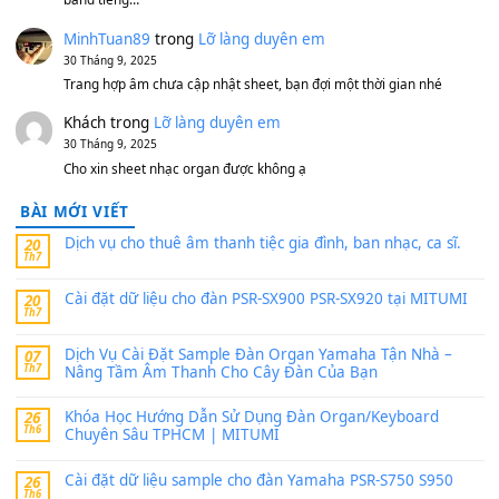
11 Tháng 7, 2026
https://vietkeyboard.vn/bo-du-lieu-sample-mitumi-cho-dan-psr
sx900-psr-sx700/
thaibaoduong68
trong
Bộ dữ liệu Sample MITUMI cho
PSR-SX900 và PSR-SX700
24 Tháng 4, 2026
Có giữ liệu 720 ko tuân e xin với ạ
thaitoanorg
trong
Bộ dữ liệu Sample MITUMI cho Đàn
SX900 và PSR-SX700
24 Tháng 4, 2026
bác ơi cho em hỏi chút , e tải về nhưng chỉ mở dc STYLE , khôn
band tiếng…
MinhTuan89
trong
Lỡ làng duyên em
30 Tháng 9, 2025
Trang hợp âm chưa cập nhật sheet, bạn đợi một thời gian nhé
Khách
trong
Lỡ làng duyên em
30 Tháng 9, 2025