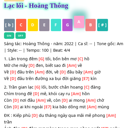
HỢP ÂM
Lạc lối - Hoàng Thông
A
[ b ]
C
D
E
F
G
B
[ # ]
ON
OFF
Sáng tác: Hoàng Thông - năm: 2022 | Ca sĩ: -- | Tone gốc
| Style: -- | Tempo: 100 | Beat: 4/4
1. Lần trong đêm
[G]
tối, bốn bên mơ
[C]
hồ
Mờ che mây
[D]
đen, biết sao đi
[Am]
về
Về
[D]
đâu trên
[Am]
đời, về
[D]
đâu bây
[Am]
giờ
Về
[D]
đâu trên đường xa bụi đời giăng
[E7]
kín
2. Trần gian lạc
[G]
lối, bước chân hoang
[C]
đàng
Chìm trong đê
[D]
mê, khói cay ru
[Am]
hồn
Còn
[D]
nơi đâu
[Am]
về, còn
[D]
ai mong
[Am]
chờ