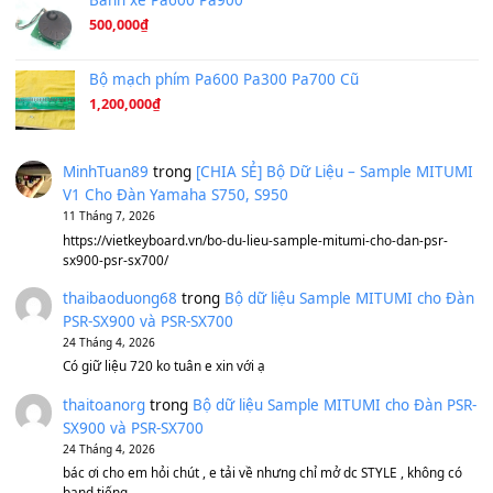
Ta Sẽ Trở Lại
(8.155)
Ông Hoàng Bảy
(8.133)
Avenged Sevenfold - Buried Alive
(8.109)
Sản phẩm dành cho bạn
BEND 4 CHIỀU MTP-5F MEGABEND
1,600,000
₫
Bánh xe Pa600 Pa900
500,000
₫
Bộ mạch phím Pa600 Pa300 Pa700 Cũ
1,200,000
₫
MinhTuan89
trong
[CHIA SẺ] Bộ Dữ Liệu – Sample MI
V1 Cho Đàn Yamaha S750, S950