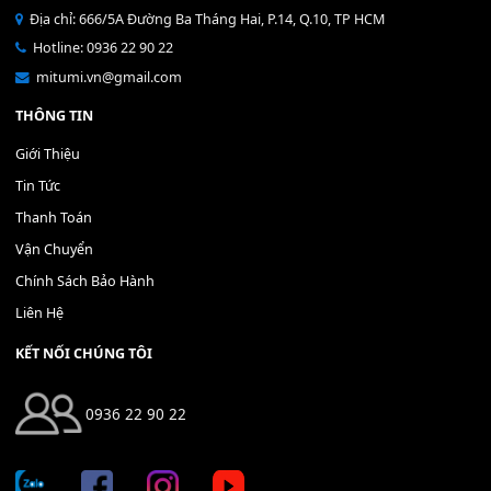
Bộ Nút Đệm Đàn Piano CASIO PX - Giá tốt nhất - Sửa tại n
400,000
₫
THÊM VÀO GIỎ HÀNG