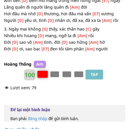
Còn
[D]
ai khi ngoài
[E7]
kia bão dông mịt
[Am]
mùng
ĐK : Kiếp phù
[D]
du tháng ngày qua mãi mê phong
[Am
trần
Ánh đèn
[D]
đêm mơ màng trong men nồng ngất
[E7]
ng
Lãng quên đi người lãng quên đi
[Am]
đời
Hơi đâu mà nhớ
[D]
thương, hơi đâu mà vấn
[E7]
vương
Người
[D]
yêu ơi, tình
[D]
nhân ơi, đã xa, đã xa ta
[Am]
rồ
3. Ngày mai không
[G]
thấy, xác thân hao
[C]
gầy
Nhiều khi hoang
[D]
mang, ngỡ ta đi
[Am]
rồi
Đời
[D]
sao vô
[Am]
tình, đời
[D]
sao hững
[Am]
hờ
Đời
[D]
ơi, sao bạc
[E7]
đen tối tăm phận
[Am]
người
Hoàng Thông
Am
100
TAP
Lượt xem:
79