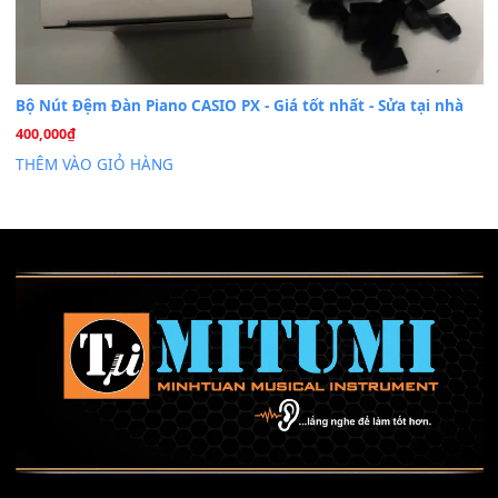
Mỡ tra phím đàn Piano Organ
40,000
₫
THÊM VÀO GIỎ HÀNG