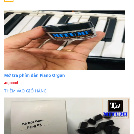
Cho xin sheet nhạc organ được không ạ
BÀI MỚI VIẾT
Dịch vụ cho thuê âm thanh tiệc gia đình, ban nhạc, ca s
20
Th7
Cài đặt dữ liệu cho đàn PSR-SX900 PSR-SX920 tại MIT
20
Th7
Dịch Vụ Cài Đặt Sample Đàn Organ Yamaha Tận Nhà 
07
Th7
Nâng Tầm Âm Thanh Cho Cây Đàn Của Bạn
Khóa Học Hướng Dẫn Sử Dụng Đàn Organ/Keyboard
26
Th6
Chuyên Sâu TPHCM | MITUMI
Cài đặt dữ liệu sample cho đàn Yamaha PSR-S750 S95
26
Th6