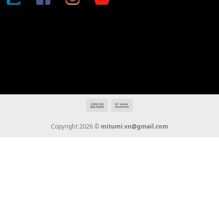
Địa chỉ: 666/5A Đường Ba Tháng Hai, P.14, Q.10, TP HCM
Hotline: 0936 22 90 22
mitumi.vn@gmail.com
THÔNG TIN
Giới Thiệu
Tin Tức
Thanh Toán
Vận Chuyển
Chính Sách Bảo Hành
Liên Hệ
KẾT NỐI CHÚNG TÔI
0936 22 90 22