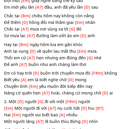
Em không
[A7]
lại anh nhủ lòng sao đây
Em cứ hẹn chiều
[D]
mai rồi lại không thấy
[F#m]
em
Áo ai
[A]
xanh hờ hững đi vào
[D]
đêm.
Đợi một
[Em]
giây nghe bằng thế kỷ sầu
Em mới yêu lần
[A7]
đầu, anh đã yêu lần
[D]
sau
Chắc tại
[Bm]
chiều hôm nay không còn nắng
Để thêm
[D]
hồng đôi má thắm giai
[Em]
nhân
Chắc tại
[A7]
mưa nơi vùng xa tít
[G]
đó
Sợ mưa lạc
[A7]
đường làm ướt áo em
[D]
anh
Hay tại
[Bm]
ngày hôm kia em gần khóc
Anh lại vụng
[D]
về quên lau mắt thu
[Em]
mưa.
Thôi em cứ
[A7]
hẹn nhưng em đừng đến
[G]
nhé
Để anh
[A7]
buồn như anh chàng làm thơ
Em có hay trời
[D]
buồn trời chuyển mưa đó
[F#m]
khôn
Biết yêu
[A]
em là biết nghe chờ
[D]
mong
Chuyện tình
[Em]
yêu muôn đời kiếp đến nay