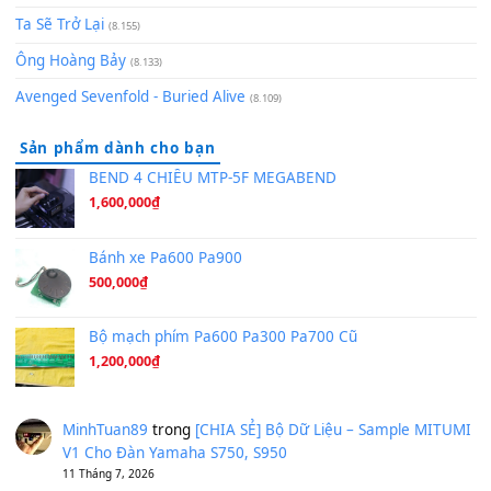
[SHEET PIANO] We Wish You A Merry Christmas
(8.516)
Orange Days - FT Island
(8.315)
Hãy nói với em - Mỹ Tâm - Bằng Kiều
(8.274)
Hương Ngọc Lan
(8.251)
Tiếng Đàn Hàm Oan
(8.194)
Under Pressure
(8.164)
A Long December
(8.155)
Ta Sẽ Trở Lại
(8.155)
Ông Hoàng Bảy
(8.133)
Avenged Sevenfold - Buried Alive
(8.109)
Sản phẩm dành cho bạn
BEND 4 CHIỀU MTP-5F MEGABEND