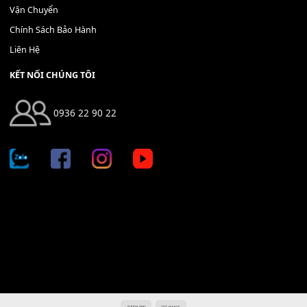
Địa chỉ: 666/5A Đường Ba Tháng Hai, P.14, Q.10, TP HCM
Hotline: 0936 22 90 22
mitumi.vn@gmail.com
THÔNG TIN
Giới Thiệu