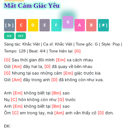
HỢP ÂM
Mất Cảm Giác Yêu
G
[ b ]
C
D
E
F
A
B
[ # ]
ON
OFF
Sáng tác: Khắc Việt | Ca sĩ: Khắc Việt | Tone gốc: G | Style: P
Tempo: 128 | Beat: 4/4 | Tone hiện tại:
[G]
[G]
Sau thời gian đôi mình
[Em]
xa cách nhau
Giờ
[Am]
đây hai ta,
[D]
đã quay về bên nhau
[G]
Nhưng tại sao những cảm
[Em]
giác trước kia
Giờ
[Am]
đây trong anh
[D]
đã không còn như xưa.
Anh
[Em]
không biết tại
[Bm]
sao
Nụ
[C]
hôn không còn như
[G]
trước