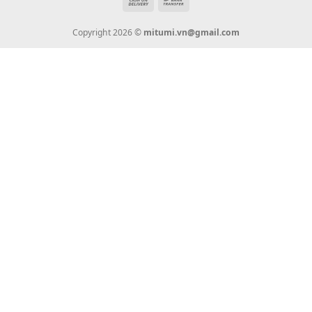
Tin Tức
Thanh Toán
Vận Chuyển
Chính Sách Bảo Hành
Liên Hệ
KẾT NỐI CHÚNG TÔI
0936 22 90 22