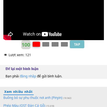
sao.
Tino
A
100
TAP
Lượt xem:
121