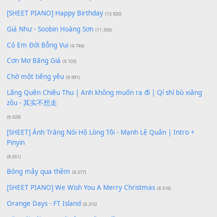
Để lại một bình luận
Bạn phải
đăng nhập
để gửi bình luận.
Xem nhiều nhất
Buông bỏ sự phụ thuộc nơi anh (Pinyin)
(18.942)
Phép Màu (OST Đàn Cá Gỗ)
(15.618)
[SHEET PIANO] Happy Birthday
(13.920)
Giá Như - Soobin Hoàng Sơn
(11.359)
Có Em Đời Bỗng Vui
(9.744)
Cơn Mơ Băng Giá
(9.103)
Chờ một tiếng yêu
(8.991)
Lãng Quên Chiều Thu | Anh không muốn ra đi | Qí shí bù xiǎ
zǒu - 其实不想走