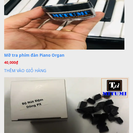
BÀI MỚI VIẾT
Dịch vụ cho thuê âm thanh tiệc gia đình, ban nhạc, ca s
20
Th7
Cài đặt dữ liệu cho đàn PSR-SX900 PSR-SX920 tại MIT
20
Th7
Dịch Vụ Cài Đặt Sample Đàn Organ Yamaha Tận Nhà 
07
Th7
Nâng Tầm Âm Thanh Cho Cây Đàn Của Bạn
Khóa Học Hướng Dẫn Sử Dụng Đàn Organ/Keyboard
26
Th6
Chuyên Sâu TPHCM | MITUMI
Cài đặt dữ liệu sample cho đàn Yamaha PSR-S750 S95
26
Th6