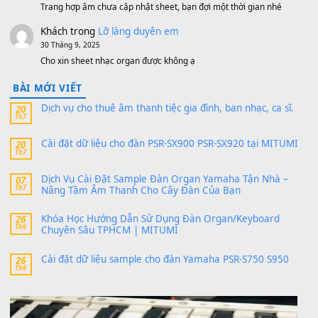
https://vietkeyboard.vn/bo-du-lieu-sample-mitumi-cho-dan-psr
sx900-psr-sx700/
thaibaoduong68
trong
Bộ dữ liệu Sample MITUMI cho
PSR-SX900 và PSR-SX700
24 Tháng 4, 2026
Có giữ liệu 720 ko tuân e xin với ạ
thaitoanorg
trong
Bộ dữ liệu Sample MITUMI cho Đàn
SX900 và PSR-SX700
24 Tháng 4, 2026
bác ơi cho em hỏi chút , e tải về nhưng chỉ mở dc STYLE , khôn
band tiếng…
MinhTuan89
trong
Lỡ làng duyên em
30 Tháng 9, 2025
Trang hợp âm chưa cập nhật sheet, bạn đợi một thời gian nhé
Khách
trong
Lỡ làng duyên em
30 Tháng 9, 2025
Cho xin sheet nhạc organ được không ạ