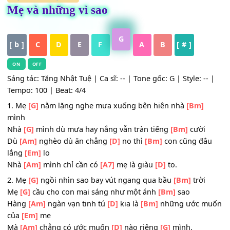
HỢP ÂM
,
Nhạc Trẻ
Mẹ và những vì sao
G
[ b ]
C
D
E
F
A
B
[ # ]
ON
OFF
Sáng tác: Tăng Nhật Tuệ | Ca sĩ: -- | Tone gốc: G | Style: -
Tempo: 100 | Beat: 4/4
1. Mẹ
[G]
nằm lặng nghe mưa xuống bên hiên nhà
[Bm]
mình
Nhà
[G]
mình dù mưa hay nắng vẫn tràn tiếng
[Bm]
cười
Dù
[Am]
nghèo dù ăn chẳng
[D]
no thì
[Bm]
con cũng đ
lắng
[Em]
lo
Nhà
[Am]
mình chỉ cần có
[A7]
mẹ là giàu
[D]
to.
2. Mẹ
[G]
ngồi nhìn sao bay vút ngang qua bầu
[Bm]
trời