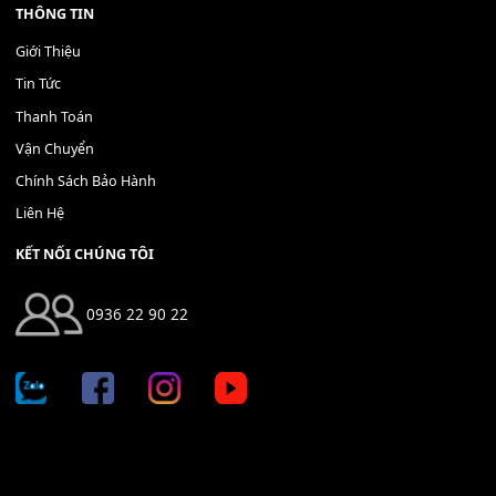
Bộ Nút Đệm Đàn Piano CASIO PX - Giá tốt nhất - Sửa tại n
400,000
₫
THÊM VÀO GIỎ HÀNG
Địa chỉ: 666/5A Đường Ba Tháng Hai, P.14, Q.10, TP HCM
Hotline: 0936 22 90 22