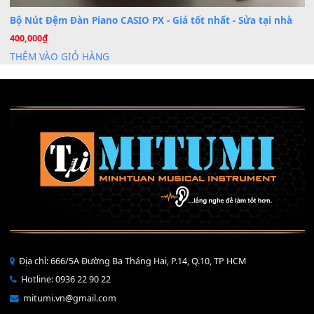
Mỡ tra phím đàn Piano Organ
40,000
₫
THÊM VÀO GIỎ HÀNG