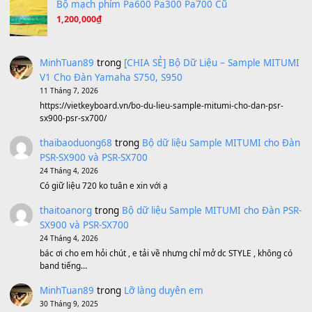
Ông Hoàng Bảy
(8.133)
Avenged Sevenfold - Buried Alive
(8.109)
Sản phẩm dành cho bạn
BEND 4 CHIỀU MTP-5F MEGABEND
1,600,000
₫
Bánh xe Pa600 Pa900
500,000
₫
Bộ mạch phím Pa600 Pa300 Pa700 Cũ
1,200,000
₫
MinhTuan89
trong
[CHIA SẺ] Bộ Dữ Liệu – Sample MI
V1 Cho Đàn Yamaha S750, S950
11 Tháng 7, 2026