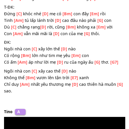
Mẹ
[G]
cầu cho con mai sáng như một ánh
[Bm]
sao
Hàng
[Am]
ngàn vạn tinh tú
[D]
kia là
[Bm]
những ước 
của
[Em]
mẹ
Mà
[Am]
chẳng có ước muốn
[D]
nào riêng
[G]
mình.
T-ĐK:
Đừng
[C]
khóc nhé
[D]
mẹ có
[Bm]
con đây
[Em]
rồi
Tinh
[Am]
tú lấp lánh trời
[D]
cao đâu nào phải
[G]
con
Dù
[C]
chẳng rạng
[D]
rời, cũng
[Bm]
không xa
[Em]
vời
Con
[Am]
vẫn mãi mãi là
[D]
con của mẹ
[G]
thôi.
ĐK:
Ngôi nhà con
[C]
xây lớn thế
[D]
nào
Có rộng
[Bm]
lớn như tim mẹ yêu
[Em]
con
Có ấm
[Am]
áp như lời mẹ
[D]
ru của ngày ấu
[G]
thơ.
[G
Ngôi nhà con
[C]
xây cao thế
[D]
nào
Không thể
[Bm]
vươn lên tận trời
[E7]
xanh
Chỉ duy
[Am]
nhất yêu thương mẹ
[D]
cao thiên hà muô