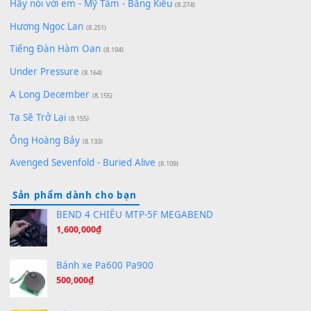
(8.929)
[SHEET] Ánh Trăng Nói Hộ Lòng Tôi - Mạnh Lệ Quân | Intro +
Pinyin
(8.651)
Bóng mây qua thềm
(8.577)
[SHEET PIANO] We Wish You A Merry Christmas
(8.516)
Orange Days - FT Island
(8.315)
Hãy nói với em - Mỹ Tâm - Bằng Kiều
(8.274)
Hương Ngọc Lan
(8.251)
Tiếng Đàn Hàm Oan
(8.194)
Under Pressure
(8.164)
A Long December
(8.155)
Ta Sẽ Trở Lại
(8.155)