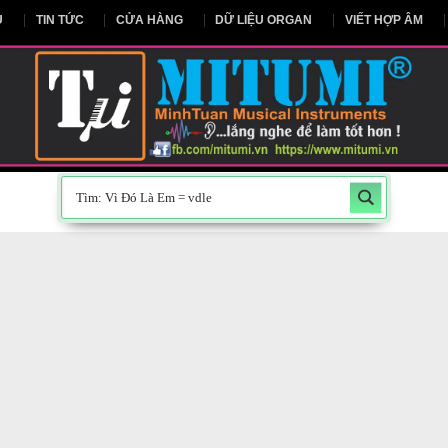
NG CHỦ
TIN TỨC
CỬA HÀNG
DỮ LIỆU ORGAN
V