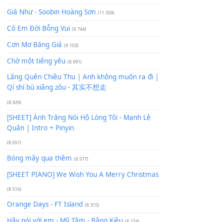
Để lại một bình luận
Bạn phải
đăng nhập
để gửi bình luận.
Xem nhiều nhất
Buông bỏ sự phụ thuộc nơi anh (Pinyin)
(18.942)
Phép Màu (OST Đàn Cá Gỗ)
(15.618)
[SHEET PIANO] Happy Birthday
(13.920)
Giá Như - Soobin Hoàng Sơn
(11.359)
Có Em Đời Bỗng Vui
(9.744)
Cơn Mơ Băng Giá
(9.103)
Chờ một tiếng yêu
(8.991)
Lãng Quên Chiều Thu | Anh không muốn ra đi |
Qí shí bù xiǎng zǒu - 其实不想走
(8.929)