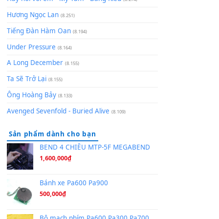
[SHEET] Ánh Trăng Nói Hộ Lòng Tôi - Mạnh Lệ
Quân | Intro + Pinyin
(8.651)
Bóng mây qua thềm
(8.577)
[SHEET PIANO] We Wish You A Merry Christmas
(8.516)
Orange Days - FT Island
(8.315)
Hãy nói với em - Mỹ Tâm - Bằng Kiều
(8.274)
Hương Ngọc Lan
(8.251)
Tiếng Đàn Hàm Oan
(8.194)
Under Pressure
(8.164)
A Long December
(8.155)
Ta Sẽ Trở Lại
(8.155)