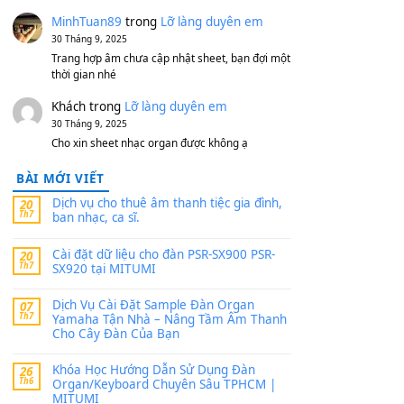
11 Tháng 7, 2026
https://vietkeyboard.vn/bo-du-lieu-sample-
mitumi-cho-dan-psr-sx900-psr-sx700/
thaibaoduong68
trong
Bộ dữ liệu Sample
MITUMI cho Đàn PSR-SX900 và PSR-
SX700
24 Tháng 4, 2026
Có giữ liệu 720 ko tuân e xin với ạ
thaitoanorg
trong
Bộ dữ liệu Sample
MITUMI cho Đàn PSR-SX900 và PSR-
SX700
24 Tháng 4, 2026
bác ơi cho em hỏi chút , e tải về nhưng chỉ mở
dc STYLE , không có band tiếng…
MinhTuan89
trong
Lỡ làng duyên em
30 Tháng 9, 2025
Trang hợp âm chưa cập nhật sheet, bạn đợi một
thời gian nhé