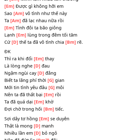
[Am]
Thường không theo ý ta
[Em]
Còn thương nhau nữa không
[Bm]
Biết đâu là nông sâu.
2.
[Em]
Mình làm nhau tổn thương
[Em]
Được gì không hỡi em
Sao
[Am]
vô tình như thế này
Ta
[Am]
đã lạc nhau nữa rồi
[Em]
Tình đôi ta bão giông
Lạnh
[Em]
lùng trong đêm tối tăm
Cứ
[D]
thế ta đã vô tình chia
[Bm]
rẽ.
ĐK
Thì ra khi đổi
[Em]
thay
Là lòng nghe
[D]
đau
Ngậm ngùi cay
[D]
đắng
Biết ta lãng phí thời
[G]
gian
Mới tin tình yêu đâu
[G]
môi
Nên ta đã thất bại
[Em]
rồi