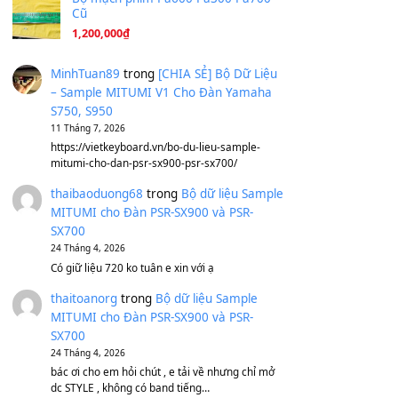
Ông Hoàng Bảy
(8.133)
Avenged Sevenfold - Buried Alive
(8.109)
Sản phẩm dành cho bạn
BEND 4 CHIỀU MTP-5F MEGABEND
1,600,000
₫
Bánh xe Pa600 Pa900
500,000
₫
Bộ mạch phím Pa600 Pa300 Pa700
Cũ
1,200,000
₫
MinhTuan89
trong
[CHIA SẺ] Bộ Dữ Liệu
– Sample MITUMI V1 Cho Đàn Yamaha
S750, S950