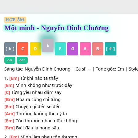
HỢP ÂM
Một mình - Nguyễn Đình Chương
E
[ b ]
C
D
F
G
A
B
[ # ]
ON
OFF
Sáng tác: Nguyễn Đình Chương | Ca sĩ: -- | Tone gốc: Em |
1.
[Em]
Từ khi nào ta thấy
[Em]
Mình không như trước đây
[C]
Từng yêu nhau đắm say
[Bm]
Hóa ra cũng chỉ từng
[Em]
Chuyện gì đến sẽ đến