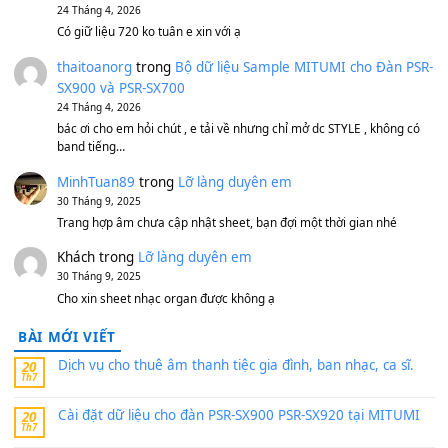
Bộ mạch phím Pa600 Pa300 Pa700 Cũ
1,200,000
₫
MinhTuan89
trong
[CHIA SẺ] Bộ Dữ Liệu – Sample MI
V1 Cho Đàn Yamaha S750, S950
11 Tháng 7, 2026
https://vietkeyboard.vn/bo-du-lieu-sample-mitumi-cho-dan-psr
sx900-psr-sx700/
thaibaoduong68
trong
Bộ dữ liệu Sample MITUMI cho
PSR-SX900 và PSR-SX700
24 Tháng 4, 2026
Có giữ liệu 720 ko tuân e xin với ạ
thaitoanorg
trong
Bộ dữ liệu Sample MITUMI cho Đàn
SX900 và PSR-SX700
24 Tháng 4, 2026
bác ơi cho em hỏi chút , e tải về nhưng chỉ mở dc STYLE , khôn