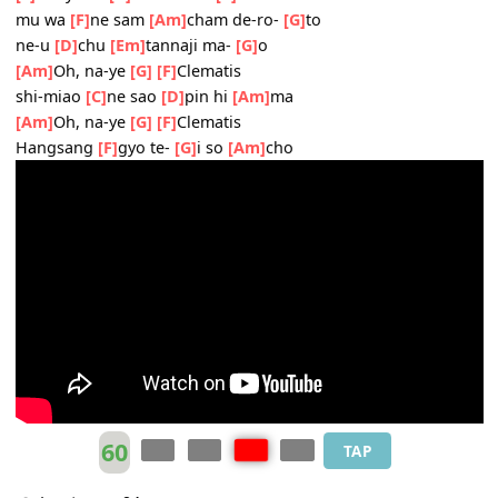
[Am]
ni nun
[G]
[F]
na-ne u-nang
[F]
peor-pi-chi
[Em]
peor-cho chi
[Am]
neh
ku
[F]
dopshi ge pu na
[Am]
me
[F]
ni-hya-ru
[G]
ro-nor cha
[C]
cho
mu wa
[F]
ne sam
[Am]
cham de-ro-
[G]
to
ne-u
[D]
chu
[Em]
tannaji ma-
[G]
o
[Am]
Oh, na-ye
[G]
[F]
Clematis
shi-miao
[C]
ne sao
[D]
pin hi
[Am]
ma
[Am]
Oh, na-ye
[G]
[F]
Clematis
Hangsang
[F]
gyo te-
[G]
i so
[Am]
cho