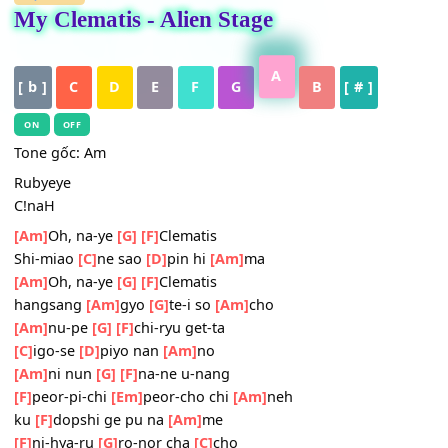
HỢP ÂM
My Clematis - Alien Stage
A
[ b ]
C
D
E
F
G
B
[ # ]
ON
OFF
Tone gốc: Am
Rubyeye
C!naH
[Am]
Oh, na-ye
[G]
[F]
Clematis
Shi-miao
[C]
ne sao
[D]
pin hi
[Am]
ma
[Am]
Oh, na-ye
[G]
[F]
Clematis
hangsang
[Am]
gyo
[G]
te-i so
[Am]
cho
[Am]
nu-pe
[G]
[F]
chi-ryu get-ta
[C]
igo-se
[D]
piyo nan
[Am]
no