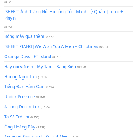
Giá Như - Soobin Hoàng Sơn
(11.359)
Có Em Đời Bỗng Vui
(9.744)
Cơn Mơ Băng Giá
(9.103)
Chờ một tiếng yêu
(8.991)
Lãng Quên Chiều Thu | Anh không muốn ra đi | Qí shí bù xiǎ
zǒu - 其实不想走
(8.929)
[SHEET] Ánh Trăng Nói Hộ Lòng Tôi - Mạnh Lệ Quân | Intro +
Pinyin
(8.651)
Bóng mây qua thềm
(8.577)
[SHEET PIANO] We Wish You A Merry Christmas
(8.516)
Orange Days - FT Island
(8.315)
Hãy nói với em - Mỹ Tâm - Bằng Kiều
(8.274)