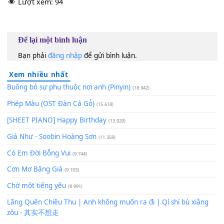
60
TAP
Lượt xem:
94
Để lại một bình luận
Bạn phải
đăng nhập
để gửi bình luận.
Xem nhiều nhất
Buông bỏ sự phụ thuộc nơi anh (Pinyin)
(18.942)
Phép Màu (OST Đàn Cá Gỗ)
(15.618)
[SHEET PIANO] Happy Birthday
(13.920)