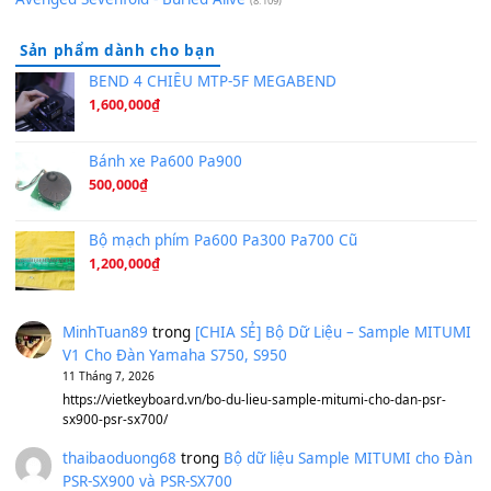
Hương Ngọc Lan
(8.251)
Tiếng Đàn Hàm Oan
(8.194)
Under Pressure
(8.164)
A Long December
(8.155)
Ta Sẽ Trở Lại
(8.155)
Ông Hoàng Bảy
(8.133)
Avenged Sevenfold - Buried Alive
(8.109)
Sản phẩm dành cho bạn
BEND 4 CHIỀU MTP-5F MEGABEND
1,600,000
₫
Bánh xe Pa600 Pa900
500,000
₫