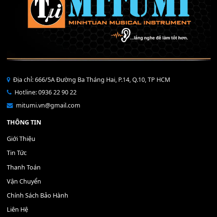
Bộ Nút Đệm Đàn Piano CASIO PX - Giá tốt nhất - Sửa tại n
400,000
₫
THÊM VÀO GIỎ HÀNG