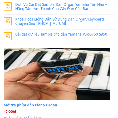
band tiếng…
MinhTuan89
trong
Lỡ làng duyên em
30 Tháng 9, 2025
Trang hợp âm chưa cập nhật sheet, bạn đợi một thời gian nhé
Khách
trong
Lỡ làng duyên em
30 Tháng 9, 2025
Cho xin sheet nhạc organ được không ạ
BÀI MỚI VIẾT
Dịch vụ cho thuê âm thanh tiệc gia đình, ban nhạc, ca s
20
Th7
Cài đặt dữ liệu cho đàn PSR-SX900 PSR-SX920 tại MIT
20
Th7
Dịch Vụ Cài Đặt Sample Đàn Organ Yamaha Tận Nhà 
07
Th7
Nâng Tầm Âm Thanh Cho Cây Đàn Của Bạn
Khóa Học Hướng Dẫn Sử Dụng Đàn Organ/Keyboard
26
Th6
Chuyên Sâu TPHCM | MITUMI