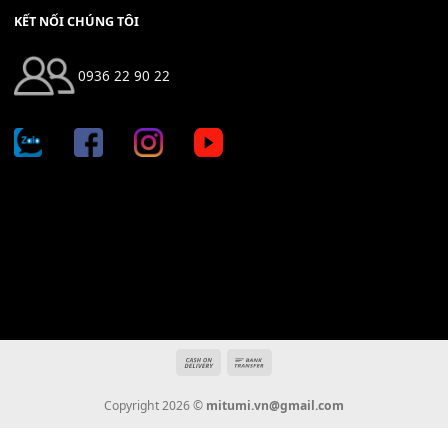
Địa chỉ: 666/5A Đường Ba Tháng Hai, P.14, Q.10, TP HCM
Hotline: 0936 22 90 22
mitumi.vn@gmail.com
THÔNG TIN
Giới Thiệu
Tin Tức
Thanh Toán
Vận Chuyển