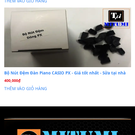
Cài đặt dữ liệu sample cho đàn Yamaha PSR-S750 S95
26
Th6
Mỡ tra phím đàn Piano Organ
40,000
₫
THÊM VÀO GIỎ HÀNG