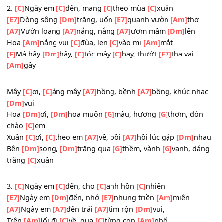
Hoa
[Am]
trắng trong
[C]
ngần, đang
[C]
mừng em
[Am]
đ
[F]
Bến sông
[Dm]
thương,
[C]
thoảng hương
[C]
xưa, gió
[E7]
đưa nhẹ
[E7]
đưa
_
2.
[C]
Ngày em
[C]
đến, mang
[C]
theo mùa
[C]
xuân
[E7]
Dòng sông
[Dm]
trăng, uốn
[E7]
quanh vườn
[Am]
thơ
[A7]
Vườn loang
[A7]
nắng, nắng
[A7]
ươm mầm
[Dm]
lên
Hoa
[Am]
nắng vui
[C]
đùa, len
[C]
vào mi
[Am]
mắt
[F]
Má hây
[Dm]
hây,
[C]
tóc mây
[C]
bay, thướt
[E7]
tha vai
[Am]
gầy
_
Mây
[C]
ơi,
[C]
áng mây
[A7]
hồng, bềnh
[A7]
bồng, khúc n
[Dm]
vui
Hoa
[Dm]
ơi,
[Dm]
hoa muôn
[G]
màu, hương
[G]
thơm, đó
chào
[C]
em
Xuân
[C]
ơi,
[C]
theo em
[A7]
về, bồi
[A7]
hồi lúc gặp
[Dm]
n
Bên
[Dm]
song,
[Dm]
trăng qua
[G]
thềm, vành
[G]
vạnh, d