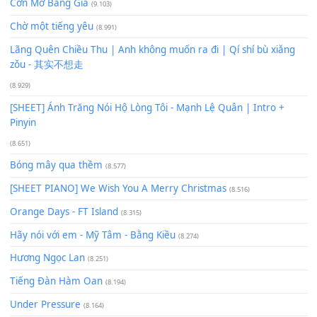
Buông bỏ sự phụ thuộc nơi anh (Pinyin)
(18.942)
Phép Màu (OST Đàn Cá Gỗ)
(15.618)
[SHEET PIANO] Happy Birthday
(13.920)
Giá Như - Soobin Hoàng Sơn
(11.359)
Có Em Đời Bỗng Vui
(9.744)
Cơn Mơ Băng Giá
(9.103)
Chờ một tiếng yêu
(8.991)
Lãng Quên Chiều Thu | Anh không muốn ra đi | Qí shí bù xiǎ
zǒu - 其实不想走
(8.929)
[SHEET] Ánh Trăng Nói Hộ Lòng Tôi - Mạnh Lệ Quân | Intro +
Pinyin
(8.651)