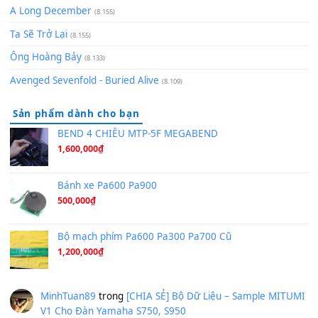
Bóng mây qua thềm
(8.577)
[SHEET PIANO] We Wish You A Merry Christmas
(8.516)
Orange Days - FT Island
(8.315)
Hãy nói với em - Mỹ Tâm - Bằng Kiều
(8.274)
Hương Ngọc Lan
(8.251)
Tiếng Đàn Hàm Oan
(8.194)
Under Pressure
(8.164)
A Long December
(8.155)
Ta Sẽ Trở Lại
(8.155)
Ông Hoàng Bảy
(8.133)
Avenged Sevenfold - Buried Alive
(8.109)
Sản phẩm dành cho bạn