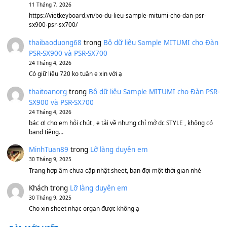
BEND 4 CHIỀU MTP-5F MEGABEND
1,600,000
₫
Bánh xe Pa600 Pa900
500,000
₫
Bộ mạch phím Pa600 Pa300 Pa700 Cũ
1,200,000
₫
MinhTuan89
trong
[CHIA SẺ] Bộ Dữ Liệu – Sample MI
V1 Cho Đàn Yamaha S750, S950
11 Tháng 7, 2026
https://vietkeyboard.vn/bo-du-lieu-sample-mitumi-cho-dan-psr
sx900-psr-sx700/
thaibaoduong68
trong
Bộ dữ liệu Sample MITUMI cho
PSR-SX900 và PSR-SX700
24 Tháng 4, 2026