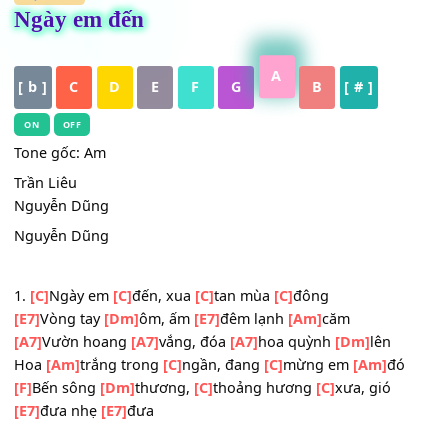
HỢP ÂM
Ngày em đến
A
[ b ]
C
D
E
F
G
B
[ # ]
ON
OFF
Tone gốc: Am
Trần Liêu
Nguyễn Dũng
Nguyễn Dũng
_
1.
[C]
Ngày em
[C]
đến, xua
[C]
tan mùa
[C]
đông
[E7]
Vòng tay
[Dm]
ôm, ấm
[E7]
đêm lạnh
[Am]
căm
[A7]
Vườn hoang
[A7]
vắng, đóa
[A7]
hoa quỳnh
[Dm]
lên