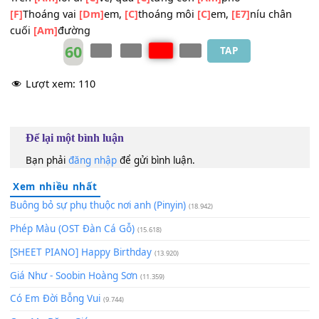
trăng
[C]
xuân
_
3.
[C]
Ngày em
[C]
đến, cho
[C]
anh hồn
[C]
nhiên
[E7]
Ngày em
[Dm]
đến, nhớ
[E7]
nhung triền
[Am]
miên
[A7]
Ngày em
[A7]
đến trái
[A7]
tim rộn
[Dm]
vui,
Trên
[Am]
lối đi
[C]
về, qua
[C]
từng con
[Am]
phố
[F]
Thoáng vai
[Dm]
em,
[C]
thoáng môi
[C]
em,
[E7]
níu châ
cuối
[Am]
đường
60
TAP
Lượt xem:
110
Để lại một bình luận
Bạn phải
đăng nhập
để gửi bình luận.
Xem nhiều nhất