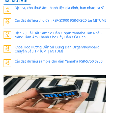
Có giữ liệu 720 ko tuân e xin với ạ
thaitoanorg
trong
Bộ dữ liệu Sample MITUMI cho Đàn
SX900 và PSR-SX700
24 Tháng 4, 2026
bác ơi cho em hỏi chút , e tải về nhưng chỉ mở dc STYLE , khôn
band tiếng…
MinhTuan89
trong
Lỡ làng duyên em
30 Tháng 9, 2025
Trang hợp âm chưa cập nhật sheet, bạn đợi một thời gian nhé
Khách
trong
Lỡ làng duyên em
30 Tháng 9, 2025
Cho xin sheet nhạc organ được không ạ
BÀI MỚI VIẾT
Dịch vụ cho thuê âm thanh tiệc gia đình, ban nhạc, ca s
20
Th7
Cài đặt dữ liệu cho đàn PSR-SX900 PSR-SX920 tại MIT
20