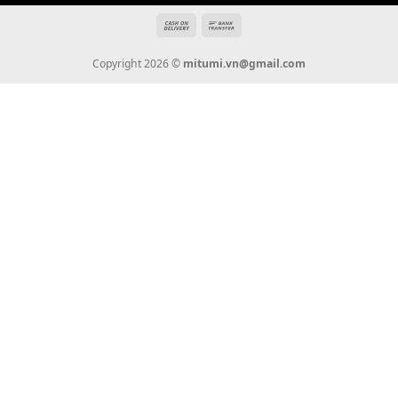
Tin Tức
Thanh Toán
Vận Chuyển
Chính Sách Bảo Hành
Liên Hệ
KẾT NỐI CHÚNG TÔI
0936 22 90 22