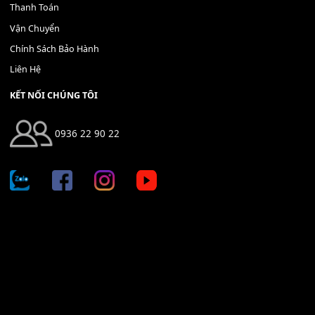
Địa chỉ: 666/5A Đường Ba Tháng Hai, P.14, Q.10, TP HCM
Hotline: 0936 22 90 22
mitumi.vn@gmail.com
THÔNG TIN
Giới Thiệu