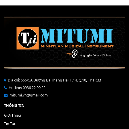
Mỡ tra phím đàn Piano Organ
40,000
₫
THÊM VÀO GIỎ HÀNG
Bộ Nút Đệm Đàn Piano CASIO PX - Giá tốt nhất - Sửa tại n
400,000
₫
THÊM VÀO GIỎ HÀNG