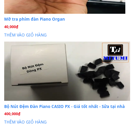
Th7
Dịch Vụ Cài Đặt Sample Đàn Organ Yamaha Tận Nhà 
07
Th7
Nâng Tầm Âm Thanh Cho Cây Đàn Của Bạn
Khóa Học Hướng Dẫn Sử Dụng Đàn Organ/Keyboard
26
Th6
Chuyên Sâu TPHCM | MITUMI
Cài đặt dữ liệu sample cho đàn Yamaha PSR-S750 S95
26
Th6