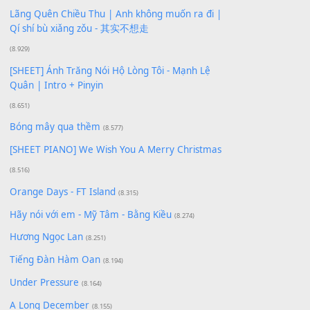
Xem nhiều nhất
Buông bỏ sự phụ thuộc nơi anh (Pinyin)
(18.942)
Phép Màu (OST Đàn Cá Gỗ)
(15.618)
[SHEET PIANO] Happy Birthday
(13.920)
Giá Như - Soobin Hoàng Sơn
(11.359)
Có Em Đời Bỗng Vui
(9.744)
Cơn Mơ Băng Giá
(9.103)
Chờ một tiếng yêu
(8.991)
Lãng Quên Chiều Thu | Anh không muốn ra đi |
Qí shí bù xiǎng zǒu - 其实不想走
(8.929)
[SHEET] Ánh Trăng Nói Hộ Lòng Tôi - Mạnh Lệ
Quân | Intro + Pinyin