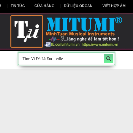
NG CHỦ
TIN TỨC
CỬA HÀNG
DỮ LIỆU ORGAN
V