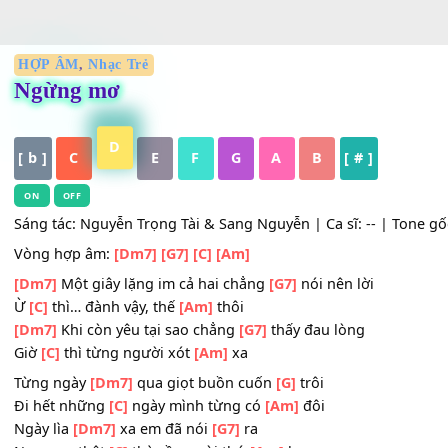
HỢP ÂM
,
Nhạc Trẻ
Ngừng mơ
D
[ b ]
C
E
F
G
A
B
[ # ]
ON
OFF
Sáng tác: Nguyễn Trọng Tài & Sang Nguyễn | Ca sĩ: -- | To
Vòng hợp âm:
[Dm7]
[G7]
[C]
[Am]
[Dm7]
Một giây lặng im cả hai chẳng
[G7]
nói nên lời
Ừ
[C]
thì… đành vậy, thế
[Am]
thôi
[Dm7]
Khi còn yêu tại sao chẳng
[G7]
thấy đau lòng
Giờ
[C]
thì từng người xót
[Am]
xa