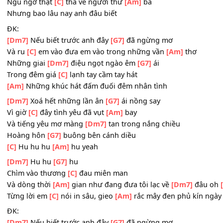
Từng ngày
[Dm7]
qua giọt buồn cuốn
[G]
trôi
Đi hết những
[C]
ngày mình từng có
[Am]
đôi
Ngày lìa
[Dm7]
xa em đã nói
[G7]
ra
Ngu ngơ thật
[C]
thà về người thứ
[Am]
ba
Nhưng bao lâu nay anh đâu biết
ĐK:
[Dm7]
Nếu biết trước anh đây
[G7]
đã ngừng mơ
Và ru
[C]
em vào đưa em vào trong những vần
[Am]
thơ
Những giai
[Dm7]
điệu ngọt ngào êm
[G7]
ái
Trong đêm giá
[C]
lạnh tay cầm tay hát
[Am]
Những khúc hát đấm đuối đêm nhân tình
[Dm7]
Xoá hết những lần ân
[G7]
ái nồng say
Vì giờ
[C]
đây tình yêu đã vụt
[Am]
bay
Và tiếng yêu mơ màng
[Dm7]
tan trong nắng chiều
Hoàng hôn
[G7]
buông bên cánh diều
[C]
Hu hu hu
[Am]
hu yeah