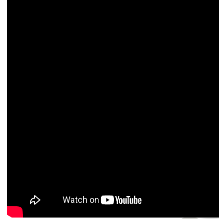
Nhưng em ơi liệu em và
[Dm7]
ai đó, có chắc bền
[G7]
lâ
Cho anh
[C]
xin từ em niềm
[Am]
tin ngày xưa anh đã từn
Nguyễn Trọng Tài
Abm