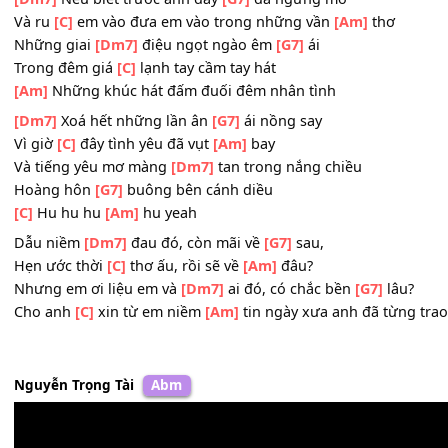
[Dm7]
Hu hu
[G7]
hu
Chìm vào thương
[C]
đau miên man
Và dòng thời
[Am]
gian như đang đưa tôi lạc về
[Dm7]
đ
Từng lời em
[C]
nói in sâu, gieo
[Am]
rắc mây đen phủ kí
ĐK:
[Dm7]
Nếu biết trước anh đây
[G7]
đã ngừng mơ
Và ru
[C]
em vào đưa em vào trong những vần
[Am]
thơ
Những giai
[Dm7]
điệu ngọt ngào êm
[G7]
ái
Trong đêm giá
[C]
lạnh tay cầm tay hát
[Am]
Những khúc hát đấm đuối đêm nhân tình
[Dm7]
Xoá hết những lần ân
[G7]
ái nồng say
Vì giờ
[C]
đây tình yêu đã vụt
[Am]
bay
Và tiếng yêu mơ màng
[Dm7]
tan trong nắng chiều
Hoàng hôn
[G7]
buông bên cánh diều
[C]
Hu hu hu
[Am]
hu yeah
Dẫu niềm
[Dm7]
đau đó, còn mãi về
[G7]
sau,
Hẹn ước thời
[C]
thơ ấu, rồi sẽ về
[Am]
đâu?