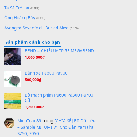
(8.651)
Bóng mây qua thềm
(8.577)
[SHEET PIANO] We Wish You A Merry Christmas
(8.516)
Orange Days - FT Island
(8.315)
Hãy nói với em - Mỹ Tâm - Bằng Kiều
(8.274)
Hương Ngọc Lan
(8.251)
Tiếng Đàn Hàm Oan
(8.194)
Under Pressure
(8.164)
A Long December
(8.155)
Ta Sẽ Trở Lại
(8.155)
Ông Hoàng Bảy
(8.133)