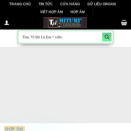
Skip
TRANG CHỦ
TIN TỨC
CỬA HÀNG
DỮ LIỆU ORGAN
to
VIẾT HỢP ÂM
HỢP ÂM
content