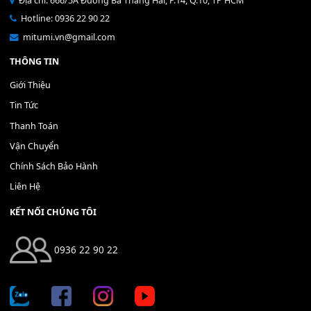
Bộ Nút Đệm Đàn Piano CASIO PX - Giá tốt nhất - Sửa tại n
400,000
₫
THÊM VÀO GIỎ HÀNG