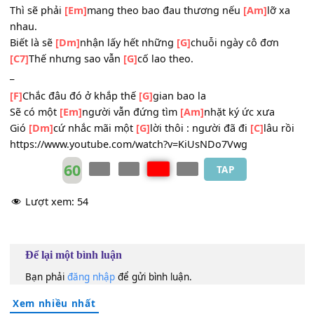
_
[Am]
Bầu trời luôn biết
[Em7]
cơn đau anh đã
[F]
cố chịu 
[Em]
Suốt những ngày qua,
[Dm]
hối hận đã thiêu đốt trái
anh
Luôn
[F]
cố dừng suy nghĩ về hình
[G]
bóng em
_
[F]
Có phải khi bên nhau nếu
[G]
ai yêu hơn
Thì sẽ phải
[Em]
mang theo bao đau thương nếu
[Am]
lỡ 
nhau.
Biết là sẽ
[Dm]
nhận lấy hết những
[G]
chuỗi ngày cô đơn
[C7]
Thế nhưng sao vẫn
[G]
cố lao theo.
_
[F]
Chắc đâu đó ở khắp thế
[G]
gian bao la
Sẽ có một
[Em]
người vẫn đứng tìm
[Am]
nhặt ký ức xưa
Gió
[Dm]
cứ nhắc mãi một
[G]
lời thôi : người đã đi
[C]
lâu 
https://www.youtube.com/watch?v=KiUsNDo7Vwg