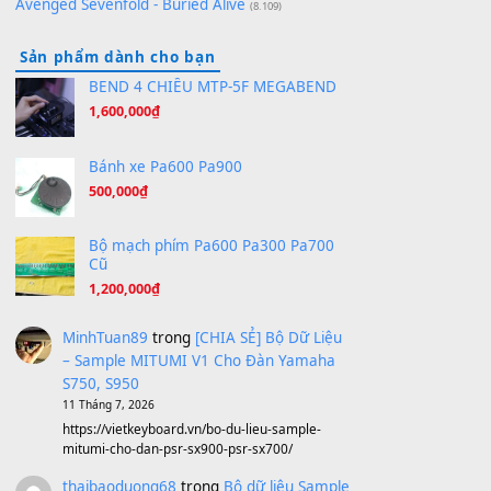
Orange Days - FT Island
(8.315)
Hãy nói với em - Mỹ Tâm - Bằng Kiều
(8.274)
Hương Ngọc Lan
(8.251)
Tiếng Đàn Hàm Oan
(8.194)
Under Pressure
(8.164)
A Long December
(8.155)
Ta Sẽ Trở Lại
(8.155)
Ông Hoàng Bảy
(8.133)
Avenged Sevenfold - Buried Alive
(8.109)
Sản phẩm dành cho bạn
BEND 4 CHIỀU MTP-5F MEGABEND
1,600,000
₫