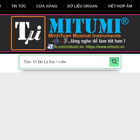
NG CHỦ
TIN TỨC
CỬA HÀNG
DỮ LIỆU ORGAN
V