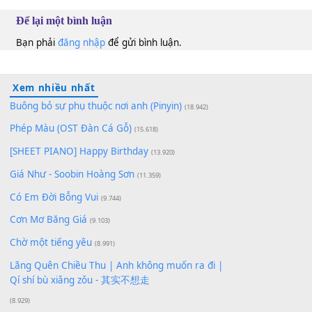
10
Lượt xem:
147
Để lại một bình luận
Bạn phải
đăng nhập
để gửi bình luận.
Xem nhiều nhất
Buông bỏ sự phụ thuộc nơi anh (Pinyin)
(18.942)
Phép Màu (OST Đàn Cá Gỗ)
(15.618)
[SHEET PIANO] Happy Birthday
(13.920)