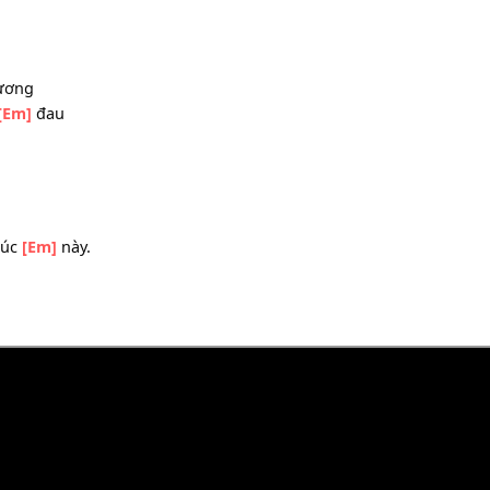
ần
[Bm]
em mãi bên anh
y
[Bm]
đôi tay em
n.
ấc
yêu thương
i anh
[Em]
đau
g
m ơi
à
 ngay lúc
[Em]
này.