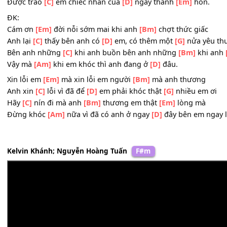
2. Hạnh phúc trong anh như
[Em]
là đơn giản lắm chỉ c
Chỉ cần
[C]
em cùng anh đi
[D]
đến cuối con
[G]
đường
Hạnh phúc đơn giản nhiều
[Em]
hơn là anh được nắm lấ
Được trao
[C]
em chiếc nhẫn của
[D]
ngày thành
[Em]
hô
ĐK:
Cám ơn
[Em]
đời nỗi sớm mai khi anh
[Bm]
chợt thức gi
Anh lại
[C]
thấy bên anh có
[D]
em, có thêm một
[G]
nửa 
Bên anh những
[C]
khi anh buồn bên anh những
[Bm]
kh
Vậy mà
[Am]
khi em khóc thì anh đang ở
[D]
đâu.
Xin lỗi em
[Em]
mà xin lỗi em người
[Bm]
mà anh thươn
Anh xin
[C]
lỗi vì đã để
[D]
em phải khóc thật
[G]
nhiều e
Hãy
[C]
nín đi mà anh
[Bm]
thương em thật
[Em]
lòng m
Đừng khóc
[Am]
nữa vì đã có anh ở ngay
[D]
đây bên em
Kelvin Khánh; Nguyễn Hoàng Tuấn
F#m