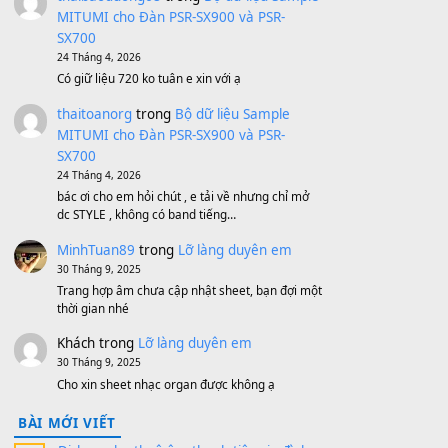
Bánh xe Pa600 Pa900
500,000
₫
Bộ mạch phím Pa600 Pa300 Pa700
Cũ
1,200,000
₫
MinhTuan89
trong
[CHIA SẺ] Bộ Dữ Liệu
– Sample MITUMI V1 Cho Đàn Yamaha
S750, S950
11 Tháng 7, 2026
https://vietkeyboard.vn/bo-du-lieu-sample-
mitumi-cho-dan-psr-sx900-psr-sx700/
thaibaoduong68
trong
Bộ dữ liệu Sample
MITUMI cho Đàn PSR-SX900 và PSR-
SX700
24 Tháng 4, 2026
Có giữ liệu 720 ko tuân e xin với ạ