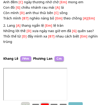
Gãy đôi
[D]
nhánh dừa
[B7]
người theo chồng
[Em]
sang
sông
[D]
[B7]
[Em]
ĐK: Em theo
[Em]
chồng có nhớ anh
[G]
không
Anh đêm
[C]
ngày thương nhớ chờ
[Em]
mong em
Con đò
[G]
chiều nhánh rau mái
[A]
lá
Còn mình
[D]
anh thui thủi bên
[C]
sông
Trách mình
[B7]
nghèo nàng bỏ
[Em]
theo chồng
[A]
[Em
2. Lang
[A]
thang ngẩn lệ
[Em]
lệ tràn
Những lời thề
[D]
xưa ngày nao giờ em đã
[G]
quên sao?
Thôi thế từ
[D]
đây mình xa
[B7]
nhau cách biệt
[Em]
ngh
trùng
Khang Lê
F#m
Phương Lan
Cm