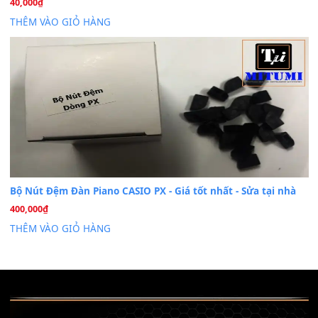
Khóa Học Hướng Dẫn Sử Dụng Đàn Organ/Keyboard
26
Th6
Chuyên Sâu TPHCM | MITUMI
Cài đặt dữ liệu sample cho đàn Yamaha PSR-S750 S95
26
Th6
Mỡ tra phím đàn Piano Organ
40,000
₫
THÊM VÀO GIỎ HÀNG