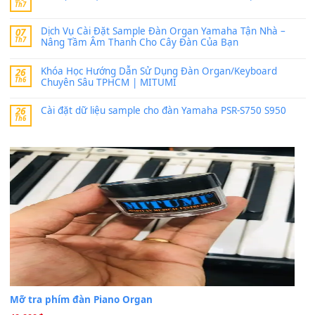
bác ơi cho em hỏi chút , e tải về nhưng chỉ mở dc STYLE , khôn
band tiếng…
MinhTuan89
trong
Lỡ làng duyên em
30 Tháng 9, 2025
Trang hợp âm chưa cập nhật sheet, bạn đợi một thời gian nhé
Khách
trong
Lỡ làng duyên em
30 Tháng 9, 2025
Cho xin sheet nhạc organ được không ạ
BÀI MỚI VIẾT
Dịch vụ cho thuê âm thanh tiệc gia đình, ban nhạc, ca s
20
Th7
Cài đặt dữ liệu cho đàn PSR-SX900 PSR-SX920 tại MIT
20
Th7
Dịch Vụ Cài Đặt Sample Đàn Organ Yamaha Tận Nhà 
07
Th7
Nâng Tầm Âm Thanh Cho Cây Đàn Của Bạn