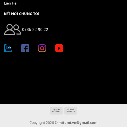
Địa chỉ: 666/5A Đường Ba Tháng Hai, P.14, Q.10, TP HCM
Hotline: 0936 22 90 22
mitumi.vn@gmail.com
THÔNG TIN
Giới Thiệu
Tin Tức
Thanh Toán
Vận Chuyển