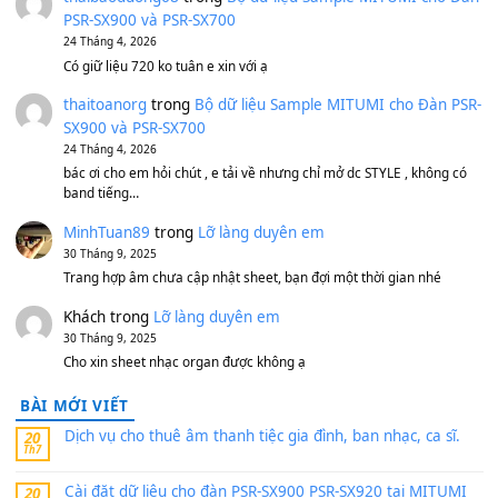
500,000
₫
Bộ mạch phím Pa600 Pa300 Pa700 Cũ
1,200,000
₫
MinhTuan89
trong
[CHIA SẺ] Bộ Dữ Liệu – Sample MI
V1 Cho Đàn Yamaha S750, S950
11 Tháng 7, 2026
https://vietkeyboard.vn/bo-du-lieu-sample-mitumi-cho-dan-psr
sx900-psr-sx700/
thaibaoduong68
trong
Bộ dữ liệu Sample MITUMI cho
PSR-SX900 và PSR-SX700
24 Tháng 4, 2026
Có giữ liệu 720 ko tuân e xin với ạ
thaitoanorg
trong
Bộ dữ liệu Sample MITUMI cho Đàn
SX900 và PSR-SX700
24 Tháng 4, 2026