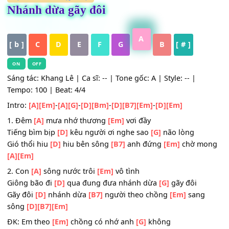
HỢP ÂM
,
Mới cập nhật
Nhánh dừa gãy đôi
A
[ b ]
C
D
E
F
G
B
[ # ]
ON
OFF
Sáng tác: Khang Lê | Ca sĩ: -- | Tone gốc: A | Style: -- |
Tempo: 100 | Beat: 4/4
Intro:
[A]
[Em]
-
[A]
[G]
-
[D]
[Bm]
-
[D]
[B7]
[Em]
-
[D]
[Em]
1. Đêm
[A]
mưa nhớ thương
[Em]
vơi đầy
Tiếng bìm bịp
[D]
kêu người ơi nghe sao
[G]
não lòng
Gió thổi hiu
[D]
hiu bên sông
[B7]
anh đứng
[Em]
chờ m
[A]
[Em]
2. Con
[A]
sông nước trôi
[Em]
vô tình
Giông bão đi
[D]
qua đung đưa nhánh dừa
[G]
gãy đôi