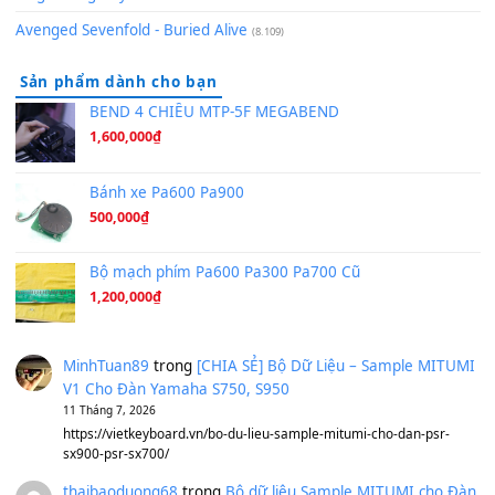
Hãy nói với em - Mỹ Tâm - Bằng Kiều
(8.274)
Hương Ngọc Lan
(8.251)
Tiếng Đàn Hàm Oan
(8.194)
Under Pressure
(8.164)
A Long December
(8.155)
Ta Sẽ Trở Lại
(8.155)
Ông Hoàng Bảy
(8.133)
Avenged Sevenfold - Buried Alive
(8.109)
Sản phẩm dành cho bạn
BEND 4 CHIỀU MTP-5F MEGABEND
1,600,000
₫
Bánh xe Pa600 Pa900