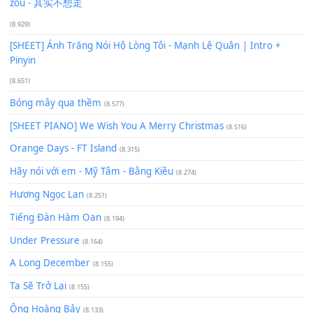
(13.920)
Giá Như - Soobin Hoàng Sơn
(11.359)
Có Em Đời Bỗng Vui
(9.744)
Cơn Mơ Băng Giá
(9.103)
Chờ một tiếng yêu
(8.991)
Lãng Quên Chiều Thu | Anh không muốn ra đi | Qí shí bù xiǎ
zǒu - 其实不想走
(8.929)
[SHEET] Ánh Trăng Nói Hộ Lòng Tôi - Mạnh Lệ Quân | Intro +
Pinyin
(8.651)
Bóng mây qua thềm
(8.577)
[SHEET PIANO] We Wish You A Merry Christmas
(8.516)
Orange Days - FT Island
(8.315)