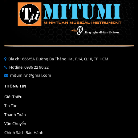
Bộ Nút Đệm Đàn Piano CASIO PX - Giá tốt nhất - Sửa tại n
400,000
₫
THÊM VÀO GIỎ HÀNG