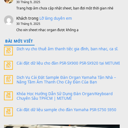
MinhTuan89
trong
[CHIA SẺ] Bộ Dữ Liệu – Sample MI
V1 Cho Đàn Yamaha S750, S950
11 Tháng 7, 2026
https://vietkeyboard.vn/bo-du-lieu-sample-mitumi-cho-dan-psr
sx900-psr-sx700/
thaibaoduong68
trong
Bộ dữ liệu Sample MITUMI cho
PSR-SX900 và PSR-SX700
24 Tháng 4, 2026
Có giữ liệu 720 ko tuân e xin với ạ
thaitoanorg
trong
Bộ dữ liệu Sample MITUMI cho Đàn
SX900 và PSR-SX700
24 Tháng 4, 2026
bác ơi cho em hỏi chút , e tải về nhưng chỉ mở dc STYLE , khôn
band tiếng…
MinhTuan89
trong
Lỡ làng duyên em
30 Tháng 9, 2025
Trang hợp âm chưa cập nhật sheet, bạn đợi một thời gian nhé