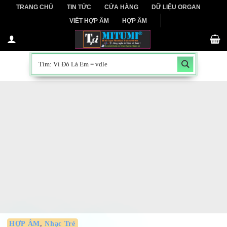
Skip
TRANG CHỦ
TIN TỨC
CỬA HÀNG
DỮ LIỆU ORGAN
to
VIẾT HỢP ÂM
HỢP ÂM
content