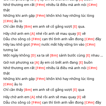
Rằng bao lâu
[D]
nay:
[Bm]
“I miss
[E]
you!”
[A]
Đôi khi bên nhau anh lạnh
[E]
lùng vô tâm
Chỉ chọc giận
[F#m]
em với những câu trêu
[E]
đùa
[F#m]
Cũng đã có lúc anh làm
[C#m]
em bật khóc
Vì tình
[D]
yêu nên hai ta vẫn không rời
[E]
xa.
Giờ nơi phương xa
[A]
ấy em có biết anh đang
[E]
buồn
Nhớ thương em rất
[F#m]
nhiều là điều mà anh nói
[C#m
thật
Những khi anh gặp
[F#m]
khốn khó hay những lúc lòng
[C#m]
âu lo
Chỉ cần thấy
[Bm]
em anh sẽ cố gắng vượt
[E]
qua.
Hãy chờ anh em
[A]
nhé rồi anh sẽ mau quay
[E]
về
Dẫu cho sông có
[F#m]
cạn thì tình anh vẫn đong
[C#m]
Hãy lau khô giọt
[F#m]
nước mắt hãy vững tin vào
[C#m]
tương lai
Một ngày không
[D]
xa ta sẽ
[Bm]
sánh bước cùng
[E]
nh
Giờ nơi phương xa
[A]
ấy em có biết anh đang
[E]
buồn