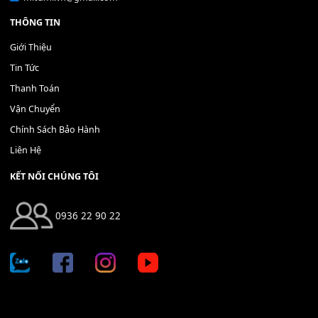
Bộ Nút Đệm Đàn Piano CASIO PX - Giá tốt nhất - Sửa tại n
400,000
₫
THÊM VÀO GIỎ HÀNG