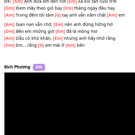
[Am]
Thấy nắng ấm áp chiếu sáng dù
[Em]
mưa vẫn rơi
[Am]
Đêm bao đêm bao đêm em đang
[G]
mơ thấy ngườ
Mắt
[Dm]
cười nói lời yêu,
[Em]
cầm tay em đi.
ĐK:
[Am]
Anh đưa em đến nơi
[Em]
xa xôi tận cuối trời
[Dm]
Đem mây theo gió bay
[Em]
tháng ngày đâu hay
[Am]
Trong đêm tối tăm
[G]
tay anh vẫn nắm chặt
[Am]
e
[Am]
Gian nan vẫn chờ,
[Em]
nên anh đừng hững hờ
[Dm]
Bên em những giờ
[Em]
đã là mộng mơ
[Am]
Dẫu có khó khăn,
[Em]
nhưng anh hãy nhớ rằng
[Dm]
Em... rằng
[G]
em mãi ở
[Am]
bên
Bích Phương
Am