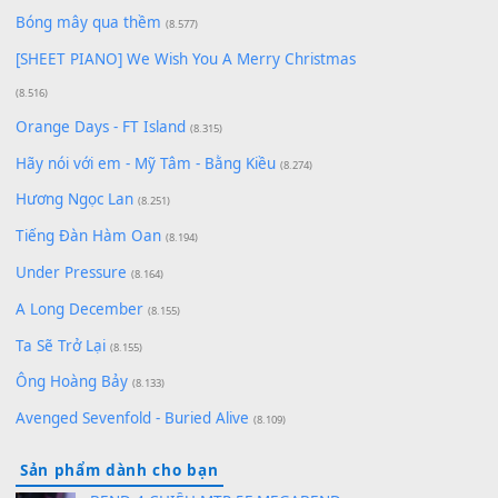
Cơn Mơ Băng Giá
(9.103)
Chờ một tiếng yêu
(8.991)
Lãng Quên Chiều Thu | Anh không muốn ra đi |
Qí shí bù xiǎng zǒu - 其实不想走
(8.929)
[SHEET] Ánh Trăng Nói Hộ Lòng Tôi - Mạnh Lệ
Quân | Intro + Pinyin
(8.651)
Bóng mây qua thềm
(8.577)
[SHEET PIANO] We Wish You A Merry Christmas
(8.516)
Orange Days - FT Island
(8.315)
Hãy nói với em - Mỹ Tâm - Bằng Kiều
(8.274)