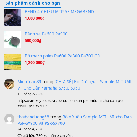
(8.651)
Bóng mây qua thềm
(8.577)
[SHEET PIANO] We Wish You A Merry Christmas
(8.516)
Orange Days - FT Island
(8.315)
Hãy nói với em - Mỹ Tâm - Bằng Kiều
(8.274)
Hương Ngọc Lan
(8.251)
Tiếng Đàn Hàm Oan
(8.194)
Under Pressure
(8.164)
A Long December
(8.155)
Ta Sẽ Trở Lại
(8.155)
Ông Hoàng Bảy
(8.133)
Avenged Sevenfold - Buried Alive
(8.109)