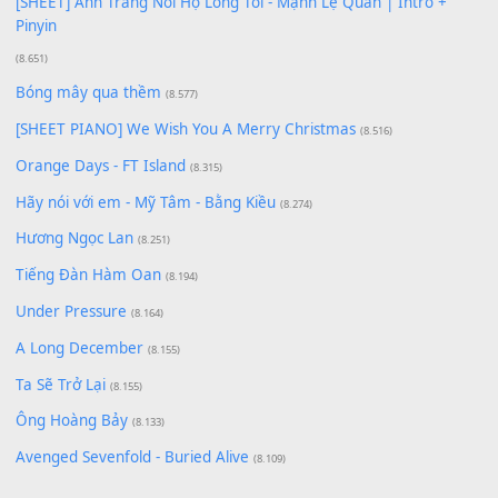
Xem nhiều nhất
Buông bỏ sự phụ thuộc nơi anh (Pinyin)
(18.942)
Phép Màu (OST Đàn Cá Gỗ)
(15.618)
[SHEET PIANO] Happy Birthday
(13.920)
Giá Như - Soobin Hoàng Sơn
(11.359)
Có Em Đời Bỗng Vui
(9.744)
Cơn Mơ Băng Giá
(9.103)
Chờ một tiếng yêu
(8.991)
Lãng Quên Chiều Thu | Anh không muốn ra đi | Qí shí bù xiǎ
zǒu - 其实不想走
(8.929)
[SHEET] Ánh Trăng Nói Hộ Lòng Tôi - Mạnh Lệ Quân | Intro +
Pinyin