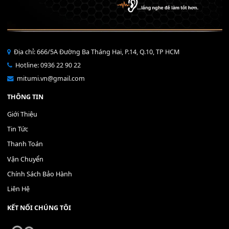
Mỡ tra phím đàn Piano Organ
40,000
₫
THÊM VÀO GIỎ HÀNG
Bộ Nút Đệm Đàn Piano CASIO PX - Giá tốt nhất - Sửa tại n
400,000
₫
THÊM VÀO GIỎ HÀNG