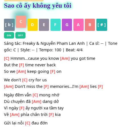
HỢP ÂM
,
Nhạc Trẻ
Sao cô ấy không yêu tôi
C
[ b ]
D
E
F
G
A
B
[ # ]
ON
OFF
Sáng tác: Freaky & Nguyễn Phạm Lan Anh | Ca sĩ: -- | To
gốc: C | Style: -- | Tempo: 100 | Beat: 4/4
[C]
Hmmm...cause you know
[Am]
you got time
But the
[F]
time never back
So we
[Am]
keep going
[F]
on
We don’t
[C]
cry for us
[Am]
Don’t miss the
[F]
memories…I’m
[Am]
lies
[F]
Ngày đêm vẫn
[C]
mong nhớ
Dù chuyện đã
[Am]
dang dở