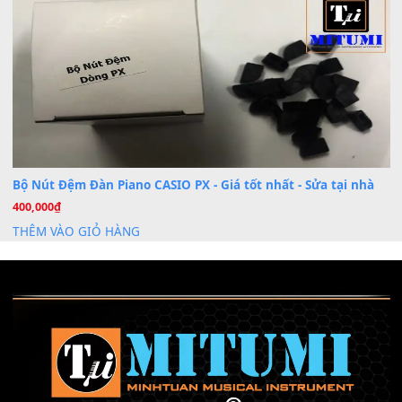
Cài đặt dữ liệu cho đàn PSR-SX900 PSR-SX920 tại MIT
20
Th7
Dịch Vụ Cài Đặt Sample Đàn Organ Yamaha Tận Nhà 
07
Th7
Nâng Tầm Âm Thanh Cho Cây Đàn Của Bạn
Khóa Học Hướng Dẫn Sử Dụng Đàn Organ/Keyboard
26
Th6
Chuyên Sâu TPHCM | MITUMI
Cài đặt dữ liệu sample cho đàn Yamaha PSR-S750 S95
26
Th6