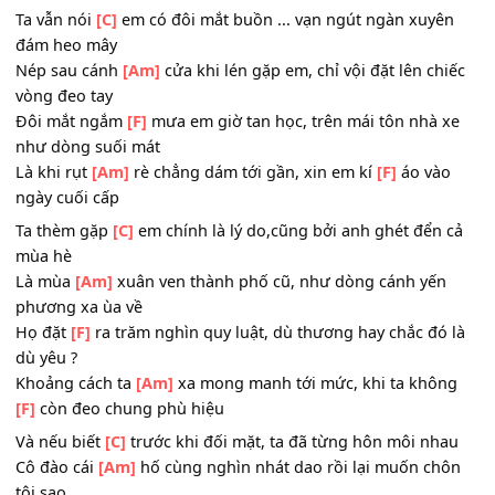
đồng Ban Mê
Ánh nắng dạ
[C]
vào ô kính xe, tô điểm gò má trán cao n
ngợi
Bánh xe
[Am]
anh cứ lăn sau em, như cục nam châm bao 
mời gọi
Quải cạp
[F]
táp, chỉnh áo cài khuy, dáng vẻ học muộn củ
trai này
Gọi anh
[Am]
lại ghi vào sổ phạt, khi nhìn bảng
[F]
tên tr
bả vai gầy
Ta vẫn nói
[C]
em có đôi mắt buồn ... vạn ngút ngàn xuy
đám heo mây
Nép sau cánh
[Am]
cửa khi lén gặp em, chỉ vội đặt lên ch
vòng đeo tay
Đôi mắt ngắm
[F]
mưa em giờ tan học, trên mái tôn nhà 
như dòng suối mát
Là khi rụt
[Am]
rè chẳng dám tới gần, xin em kí
[F]
áo và
ngày cuối cấp