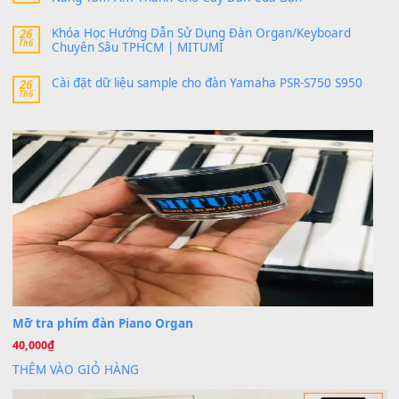
24 Tháng 4, 2026
Có giữ liệu 720 ko tuân e xin với ạ
thaitoanorg
trong
Bộ dữ liệu Sample MITUMI cho Đàn
SX900 và PSR-SX700
24 Tháng 4, 2026
bác ơi cho em hỏi chút , e tải về nhưng chỉ mở dc STYLE , khôn
band tiếng…
MinhTuan89
trong
Lỡ làng duyên em
30 Tháng 9, 2025
Trang hợp âm chưa cập nhật sheet, bạn đợi một thời gian nhé
Khách
trong
Lỡ làng duyên em
30 Tháng 9, 2025
Cho xin sheet nhạc organ được không ạ
BÀI MỚI VIẾT
Dịch vụ cho thuê âm thanh tiệc gia đình, ban nhạc, ca s
20
Th7