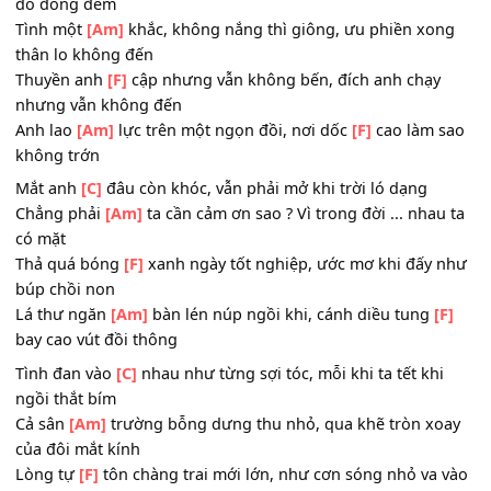
Làn đường
[F]
ray này vẫn song song, dẫu không mong 
mở lời
Gối anh
[Am]
khụy để nâng gối em, như 1 thói
[F]
quen t
gió trở trời
Với em thì
[C]
chắc, người khác thì không khi tiền nong 
đo đong đếm
Tình một
[Am]
khắc, không nắng thì giông, ưu phiền xo
thân lo không đến
Thuyền anh
[F]
cập nhưng vẫn không bến, đích anh chạy
nhưng vẫn không đến
Anh lao
[Am]
lực trên một ngọn đồi, nơi dốc
[F]
cao làm 
không trớn
Mắt anh
[C]
đâu còn khóc, vẫn phải mở khi trời ló dạng
Chẳng phải
[Am]
ta cần cảm ơn sao ? Vì trong đời ... nha
có mặt
Thả quá bóng
[F]
xanh ngày tốt nghiệp, ước mơ khi đấy
búp chồi non