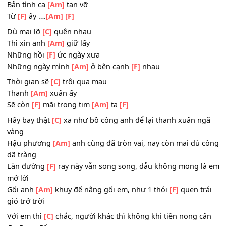
Vì ngày
[F]
ấy người xa tầm tay
Về
[Am]
phía chân trời
[F]
kia
Gửi lại nỗi
[C]
đau đớn
Bản tình ca
[Am]
tan vỡ
Từ
[F]
ấy ….
[Am]
[F]
Dù mai lỡ
[C]
quên nhau
Thì xin anh
[Am]
giữ lấy
Những hồi
[F]
ức ngày xưa
Những ngày mình
[Am]
ở bên cạnh
[F]
nhau
Thời gian sẽ
[C]
trôi qua mau
Thanh
[Am]
xuân ấy
Sẽ còn
[F]
mãi trong tim
[Am]
ta
[F]
Hãy bay thật
[C]
xa như bồ công anh để lại thanh xuân n
vàng
Hậu phương
[Am]
anh cũng đã tròn vai, nay còn mai dù
dã tràng