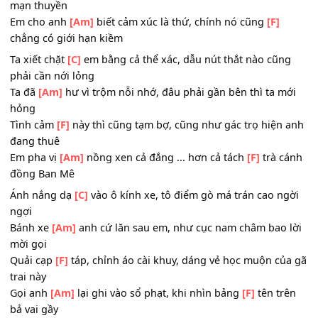
Lá thư ngăn
[Am]
bàn lén núp ngồi khi, cánh diều tung
[
bay cao vút đồi thông
Tình đan vào
[C]
nhau như từng sợi tóc, mỗi khi ta tết kh
ngồi thắt bím
Cả sân
[Am]
trường bỗng dưng thu nhỏ, qua khẽ tròn x
của đôi mắt kính
Lòng tự
[F]
tôn chàng trai mới lớn, như cơn sóng nhỏ va
mạn thuyền
Em cho anh
[Am]
biết cảm xúc là thứ, chính nó cũng
[F]
chẳng có giới hạn kiềm
Ta xiết chặt
[C]
em bằng cả thể xác, dẫu nút thắt nào cũn
phải cần nới lỏng
Ta đã
[Am]
hư vì trộm nỗi nhớ, đâu phải gần bên thì ta m
hỏng
Tình cảm
[F]
này thì cũng tạm bợ, cũng như gác trọ hiện
đang thuê
Em pha vị
[Am]
nồng xen cả đắng ... hơn cả tách
[F]
trà c