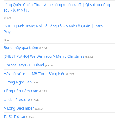
Phép Màu (OST Đàn Cá Gỗ)
(15.618)
[SHEET PIANO] Happy Birthday
(13.920)
Giá Như - Soobin Hoàng Sơn
(11.359)
Có Em Đời Bỗng Vui
(9.744)
Cơn Mơ Băng Giá
(9.103)
Chờ một tiếng yêu
(8.991)
Lãng Quên Chiều Thu | Anh không muốn ra đi | Qí shí bù xiǎ
zǒu - 其实不想走
(8.929)
[SHEET] Ánh Trăng Nói Hộ Lòng Tôi - Mạnh Lệ Quân | Intro +
Pinyin
(8.651)
Bóng mây qua thềm
(8.577)
[SHEET PIANO] We Wish You A Merry Christmas
(8.516)