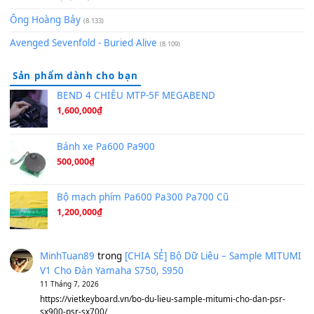
Orange Days - FT Island
(8.315)
Hãy nói với em - Mỹ Tâm - Bằng Kiều
(8.274)
Hương Ngọc Lan
(8.251)
Tiếng Đàn Hàm Oan
(8.194)
Under Pressure
(8.164)
A Long December
(8.155)
Ta Sẽ Trở Lại
(8.155)
Ông Hoàng Bảy
(8.133)
Avenged Sevenfold - Buried Alive
(8.109)
Sản phẩm dành cho bạn
BEND 4 CHIỀU MTP-5F MEGABEND
1,600,000
₫