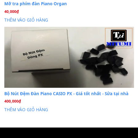
Th7
Nâng Tầm Âm Thanh Cho Cây Đàn Của Bạn
Khóa Học Hướng Dẫn Sử Dụng Đàn Organ/Keyboard
26
Th6
Chuyên Sâu TPHCM | MITUMI
Cài đặt dữ liệu sample cho đàn Yamaha PSR-S750 S95
26
Th6
Mỡ tra phím đàn Piano Organ
40,000
₫