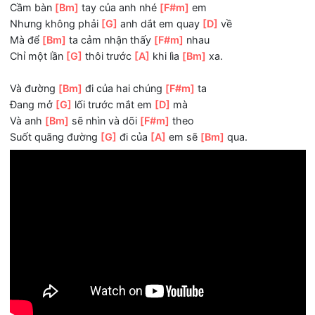
[Bm]
Mà tại sao khoảng
[F#m]
cách trong anh và
[G]
em 
quá
[F#7]
xa.
ĐK:
Cầm bàn
[Bm]
tay của anh nhé
[F#m]
em
Nhưng không phải
[G]
anh dắt em quay
[D]
về
Mà để
[Bm]
ta cảm nhận thấy
[F#m]
nhau
Chỉ một lần
[G]
thôi trước
[A]
khi lìa
[Bm]
xa.
Và đường
[Bm]
đi của hai chúng
[F#m]
ta
Đang mở
[G]
lối trước mắt em
[D]
mà
Và anh
[Bm]
sẽ nhìn và dõi
[F#m]
theo
Suốt quãng đường
[G]
đi của
[A]
em sẽ
[Bm]
qua.