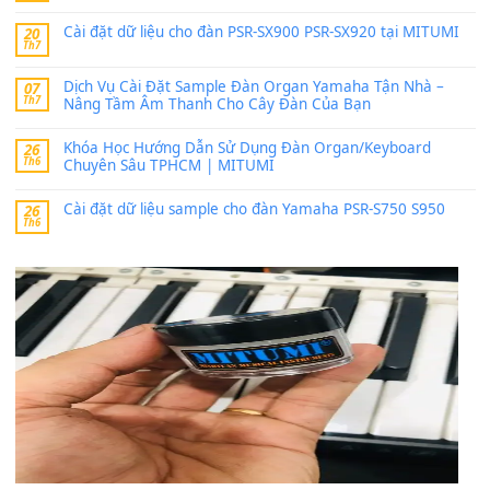
SX900 và PSR-SX700
24 Tháng 4, 2026
bác ơi cho em hỏi chút , e tải về nhưng chỉ mở dc STYLE , khôn
band tiếng…
MinhTuan89
trong
Lỡ làng duyên em
30 Tháng 9, 2025
Trang hợp âm chưa cập nhật sheet, bạn đợi một thời gian nhé
Khách
trong
Lỡ làng duyên em
30 Tháng 9, 2025
Cho xin sheet nhạc organ được không ạ
BÀI MỚI VIẾT
Dịch vụ cho thuê âm thanh tiệc gia đình, ban nhạc, ca s
20
Th7
Cài đặt dữ liệu cho đàn PSR-SX900 PSR-SX920 tại MIT
20
Th7
Dịch Vụ Cài Đặt Sample Đàn Organ Yamaha Tận Nhà 
07