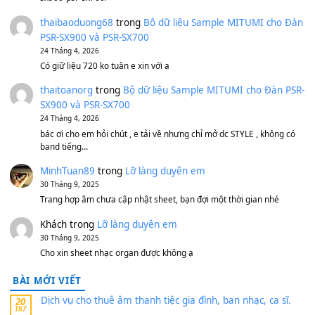
Bánh xe Pa600 Pa900
500,000
₫
Bộ mạch phím Pa600 Pa300 Pa700 Cũ
1,200,000
₫
MinhTuan89
trong
[CHIA SẺ] Bộ Dữ Liệu – Sample MI
V1 Cho Đàn Yamaha S750, S950
11 Tháng 7, 2026
https://vietkeyboard.vn/bo-du-lieu-sample-mitumi-cho-dan-psr
sx900-psr-sx700/
thaibaoduong68
trong
Bộ dữ liệu Sample MITUMI cho
PSR-SX900 và PSR-SX700
24 Tháng 4, 2026
Có giữ liệu 720 ko tuân e xin với ạ
thaitoanorg
trong
Bộ dữ liệu Sample MITUMI cho Đàn