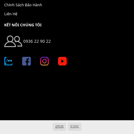
Địa chỉ: 666/5A Đường Ba Tháng Hai, P.14, Q.10, TP HCM
Hotline: 0936 22 90 22
mitumi.vn@gmail.com
THÔNG TIN
Giới Thiệu
Tin Tức