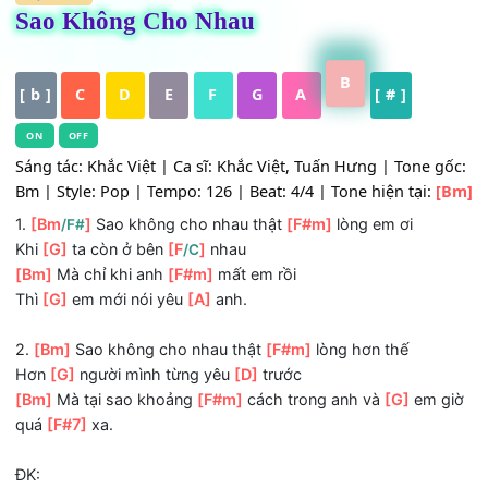
HỢP ÂM
Sao Không Cho Nhau
B
[ b ]
C
D
E
F
G
A
[ # ]
ON
OFF
Sáng tác: Khắc Việt | Ca sĩ: Khắc Việt, Tuấn Hưng | Tone 
Bm | Style: Pop | Tempo: 126 | Beat: 4/4 | Tone hiện tại:
1.
[Bm
]
Sao không cho nhau thật
[F#m]
lòng em ơi
/F#
Khi
[G]
ta còn ở bên
[F
]
nhau
/C
[Bm]
Mà chỉ khi anh
[F#m]
mất em rồi
Thì
[G]
em mới nói yêu
[A]
anh.
2.
[Bm]
Sao không cho nhau thật
[F#m]
lòng hơn thế
Hơn
[G]
người mình từng yêu
[D]
trước