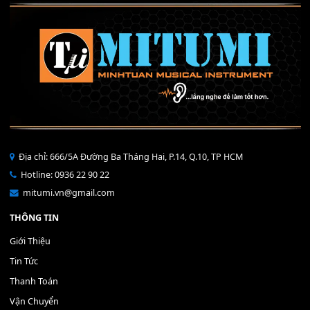
THÊM VÀO GIỎ HÀNG
Bộ Nút Đệm Đàn Piano CASIO PX - Giá tốt nhất - Sửa tại n
400,000
₫
THÊM VÀO GIỎ HÀNG