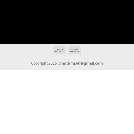
Địa chỉ: 666/5A Đường Ba Tháng Hai, P.14, Q.10, TP HCM
Hotline: 0936 22 90 22
mitumi.vn@gmail.com
THÔNG TIN
Giới Thiệu
Tin Tức
Thanh Toán
Vận Chuyển
Chính Sách Bảo Hành
Liên Hệ
KẾT NỐI CHÚNG TÔI
0936 22 90 22