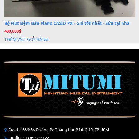
Mỡ tra phím đàn Piano Organ
40,000
₫
THÊM VÀO GIỎ HÀNG