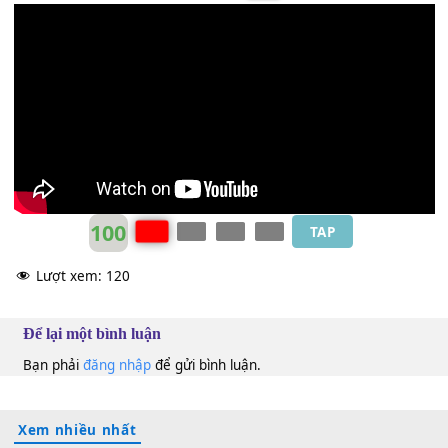
*
[Am]
Vì giờ nơi xa kia người còn thương
[Em]
ai
Lặng mình trong bao nỗi nhớ phai
[F]
tàn
Để bình minh trả lại ôm
[G]
em thêm một lần nữa.
K-ICM
&
Jang Nguyễn
&
Duy Khiêm
D
100
TAP