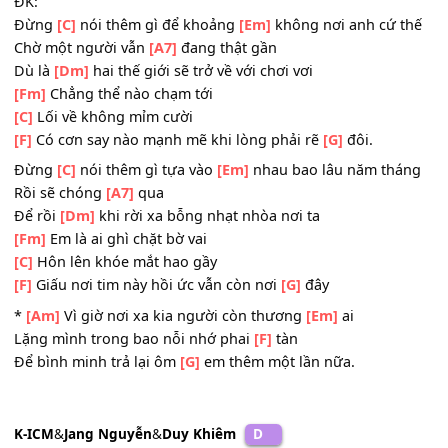
Lòng chợt thấy bâng khuâng như
[Fm]
đóa hoa phai mờ
Chiều hoàng hôn
[C]
buông lơi màu tím
Lạnh
[F]
đôi bờ vai áo nhìn
[G]
em như thật gần bên.
ĐK:
Đừng
[C]
nói thêm gì để khoảng
[Em]
không nơi anh cứ 
Chờ một người vẫn
[A7]
đang thật gần
Dù là
[Dm]
hai thế giới sẽ trở về với chơi vơi
[Fm]
Chẳng thể nào chạm tới
[C]
Lối về không mỉm cười
[F]
Có cơn say nào mạnh mẽ khi lòng phải rẽ
[G]
đôi.
Đừng
[C]
nói thêm gì tựa vào
[Em]
nhau bao lâu năm th
Rồi sẽ chóng
[A7]
qua
Để rồi
[Dm]
khi rời xa bỗng nhạt nhòa nơi ta
[Fm]
Em là ai ghì chặt bờ vai
[C]
Hôn lên khóe mắt hao gầy
[F]
Giấu nơi tim này hồi ức vẫn còn nơi
[G]
đây