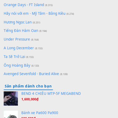
Lãng Quên Chiều Thu | Anh không muốn ra đi | Qí shí bù xiǎ
zǒu - 其实不想走
(8.929)
[SHEET] Ánh Trăng Nói Hộ Lòng Tôi - Mạnh Lệ Quân | Intro +
Pinyin
(8.651)
Bóng mây qua thềm
(8.577)
[SHEET PIANO] We Wish You A Merry Christmas
(8.516)
Orange Days - FT Island
(8.315)
Hãy nói với em - Mỹ Tâm - Bằng Kiều
(8.274)
Hương Ngọc Lan
(8.251)
Tiếng Đàn Hàm Oan
(8.194)
Under Pressure
(8.164)