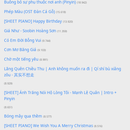
Lượt xem:
120
Để lại một bình luận
Bạn phải
đăng nhập
để gửi bình luận.
Xem nhiều nhất
Buông bỏ sự phụ thuộc nơi anh (Pinyin)
(18.942)
Phép Màu (OST Đàn Cá Gỗ)
(15.618)
[SHEET PIANO] Happy Birthday
(13.920)
Giá Như - Soobin Hoàng Sơn
(11.359)
Có Em Đời Bỗng Vui
(9.744)
Cơn Mơ Băng Giá
(9.103)
Chờ một tiếng yêu
(8.991)