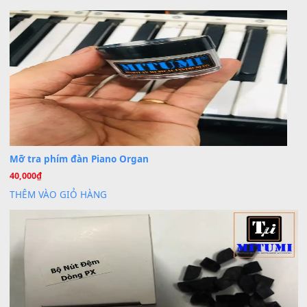
Khách
trong
Lỡ làng duyên em
30 Tháng 9, 2025
Cho xin sheet nhạc organ được không ạ
BÀI MỚI VIẾT
Dịch vụ cho thuê âm thanh tiệc gia đình, ban nhạc, ca s
20
Th7
Cài đặt dữ liệu cho đàn PSR-SX900 PSR-SX920 tại MIT
20
Th7
Dịch Vụ Cài Đặt Sample Đàn Organ Yamaha Tận Nhà 
07
Th7
Nâng Tầm Âm Thanh Cho Cây Đàn Của Bạn
Khóa Học Hướng Dẫn Sử Dụng Đàn Organ/Keyboard
26
Th6
Chuyên Sâu TPHCM | MITUMI
Cài đặt dữ liệu sample cho đàn Yamaha PSR-S750 S95
26
Th6