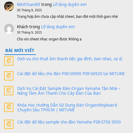
MinhTuan89
trong
[CHIA SẺ] Bộ Dữ Liệu – Sample MI
V1 Cho Đàn Yamaha S750, S950
11 Tháng 7, 2026
https://vietkeyboard.vn/bo-du-lieu-sample-mitumi-cho-dan-psr
sx900-psr-sx700/
thaibaoduong68
trong
Bộ dữ liệu Sample MITUMI cho
PSR-SX900 và PSR-SX700
24 Tháng 4, 2026
Có giữ liệu 720 ko tuân e xin với ạ
thaitoanorg
trong
Bộ dữ liệu Sample MITUMI cho Đàn
SX900 và PSR-SX700
24 Tháng 4, 2026
bác ơi cho em hỏi chút , e tải về nhưng chỉ mở dc STYLE , khôn
band tiếng…
MinhTuan89
trong
Lỡ làng duyên em
30 Tháng 9, 2025
Trang hợp âm chưa cập nhật sheet, bạn đợi một thời gian nhé