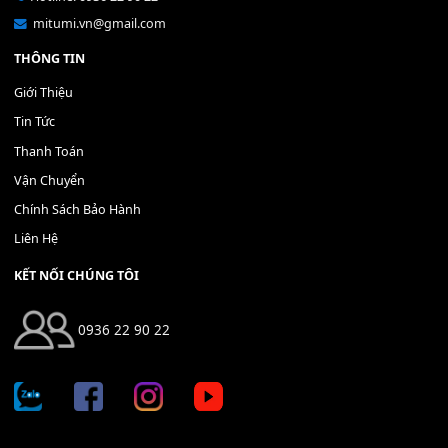
Bộ Nút Đệm Đàn Piano CASIO PX - Giá tốt nhất - Sửa tại n
400,000
₫
THÊM VÀO GIỎ HÀNG