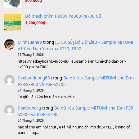
A Long December
(8.155)
Ta Sẽ Trở Lại
(8.155)
Ông Hoàng Bảy
(8.133)
Avenged Sevenfold - Buried Alive
(8.109)
Sản phẩm dành cho bạn
BEND 4 CHIỀU MTP-5F MEGABEND
1,600,000
₫
Bánh xe Pa600 Pa900
500,000
₫
Bộ mạch phím Pa600 Pa300 Pa700 Cũ
1,200,000
₫