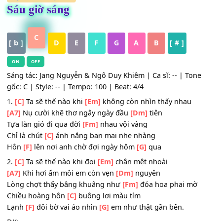
HỢP ÂM
,
Nhạc Trẻ
Sáu giờ sáng
C
[ b ]
D
E
F
G
A
B
[ # ]
ON
OFF
Sáng tác: Jang Nguyễn & Ngô Duy Khiêm | Ca sĩ: -- | Ton
gốc: C | Style: -- | Tempo: 100 | Beat: 4/4
1.
[C]
Ta sẽ thế nào khi
[Em]
không còn nhìn thấy nhau
[A7]
Nụ cười khẽ thơ ngây ngày đầu
[Dm]
tiên
Tựa làn gió đi qua đời
[Fm]
nhau vội vàng
Chỉ là chút
[C]
ánh nắng ban mai nhẹ nhàng
Hôn
[F]
lên nơi anh chờ đợi ngày hôm
[G]
qua
2.
[C]
Ta sẽ thế nào khi đoi
[Em]
chân mệt nhoài
[A7]
Khi hơi ấm môi em còn vẹn
[Dm]
nguyên