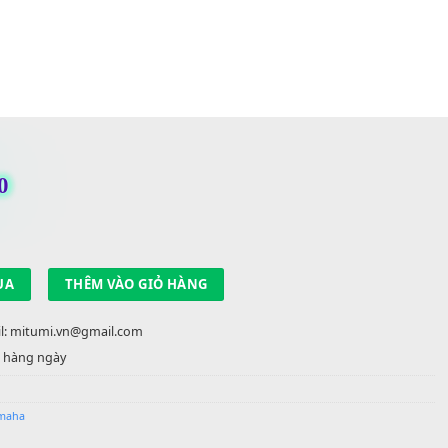
 MP3 S910
,000
₫
trong kho
ợng
MUA
THÊM VÀO GIỎ HÀNG
22 90 22 | Email: mitumi.vn@gmail.com
 việc từ 9h-17h hàng ngày