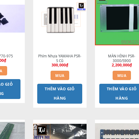
m tương tự
út Exit S770-975
Phím Nhựa YAMAHA PSR-
M
200,000
₫
S Cũ
300,000
₫
MUA
MUA