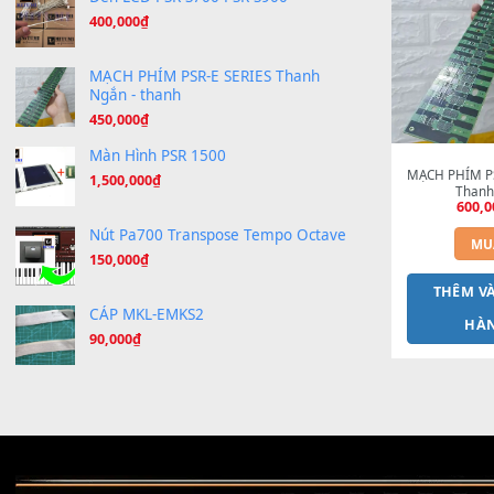
T
Bend cốt nhôm 2022 - Siêu bền
Giá
Giá
300,000
₫
250,000
₫
gốc
hiện
là:
tại
300,000₫.
là:
Máy Khò Nhiệt Cao Su Phím
250,000₫.
150,000
₫
Đèn LCD PSR-S700 PSR-S900
400,000
₫
MẠCH PHÍM PSR-E SERIES Thanh
Ngắn - thanh
450,000
₫
Màn Hình PSR 1500
MẠCH 
1,500,000
₫
Nút Pa700 Transpose Tempo Octave