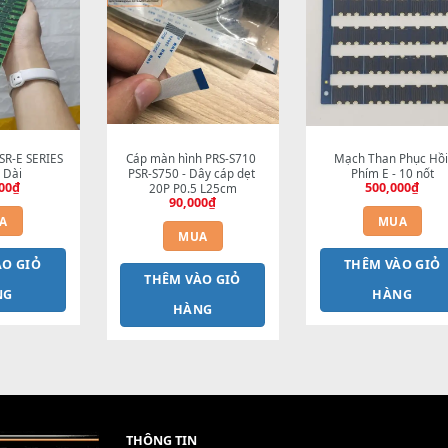
HÊM VÀO GIỎ
THÊM VÀO GIỎ
T
HÀNG
HÀNG
PHÍM PSR-E SERIES 
Cáp màn hình PRS-S710 
Mạc
Thanh Dài
PSR-S750 - Dây cáp dẹt 
P
600,000
₫
20P P0.5 L25cm
90,000
₫
MUA