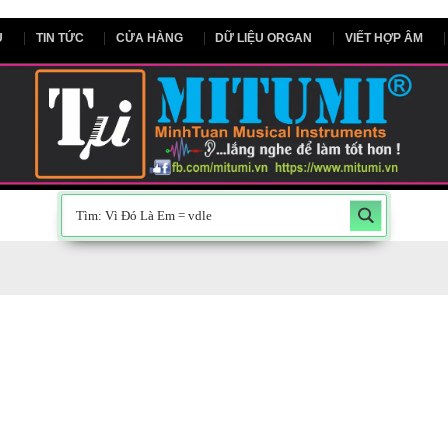
NG CHỦ
TIN TỨC
CỬA HÀNG
DỮ LIỆU ORGAN
V