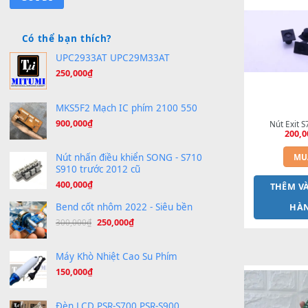
Bạn cần loại sheet nào?
Sản phẩ
Có thể bạn thích?
UPC2933AT UPC29M33AT
250,000
₫
MKS5F2 Mạch IC phím 2100 550
900,000
₫
N
Nút nhấn điều khiển SONG - S710
S910 trước 2012 cũ
400,000
₫