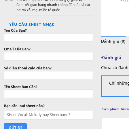
Mua hàng với giá vô cùng cạnh tranh, tiết kiệm
thời gian và chi phí.
VẬN CHUYỂN CHUYÊN NGHIỆP
MITUMI hợp tác với nhiều công ty giao vận.
Cam kết giao hàng nhanh chóng đến tất cả các
nơi xa xôi mọi miền tổ quốc.
YÊU CẦU SHEET NHẠC
Tên Của Bạn?
Đánh gi
Email Của Bạn?
Đánh g
Chưa có
Số điện thoại Zalo của bạn?
Chỉ
Tên Sheet Bạn Cần?