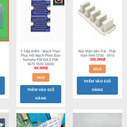
ÀN HÌNH PSR-
5 Tiếp Điểm - Mạch Than 
Nút nh
3000/S900
Phục Hồi Mạch Phím Đàn 
màn 
2,200,000
₫
Yamaha PSR Đời E PSR-
S670 S500 SX600
60,000
₫
MUA