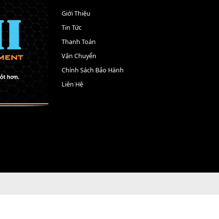
MUA
HÊM VÀO GIỎ
T
THÊM VÀO GIỎ
HÀNG
HÀNG
THÔNG TIN
Giới Thiệu
Tin Tức
Thanh Toán
Vận Chuyển
Chính Sách Bảo Hành
Liên Hệ