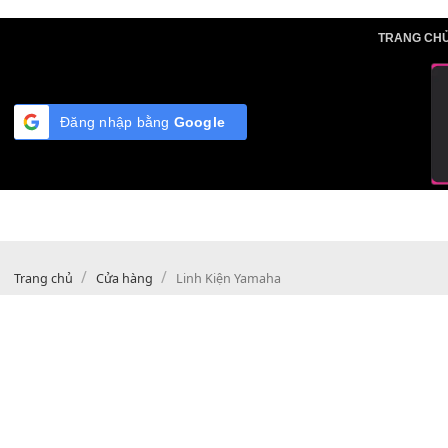
Skip
TRA
to
content
Đăng nhập bằng
Google
/
/
Trang chủ
Cửa hàng
Linh Kiện Yamaha