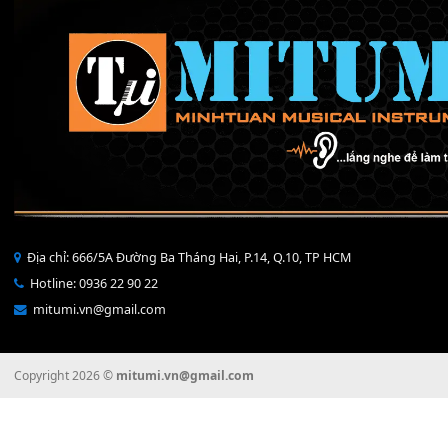
150,000
₫
T
CÁP MKL-EMKS2
90,000
₫