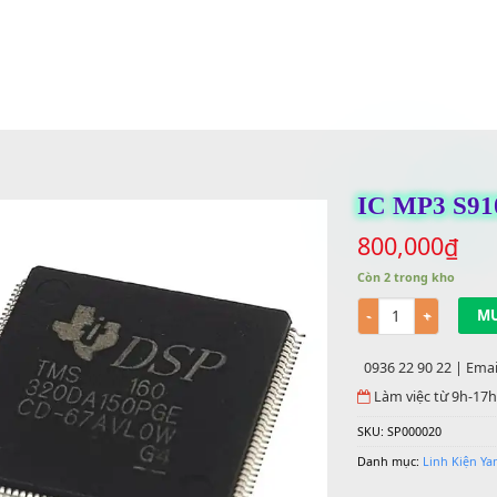
IC
800
Còn 2 
Số lư
0936 
Làm