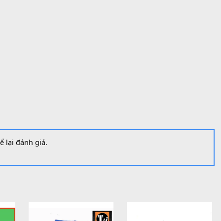
P000020
mục:
Linh Kiện Yamaha
ới có thể để lại đánh giá.