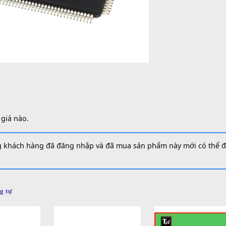
SKU:
S
Danh 
á (0)
iá
 đánh giá nào.
 những khách hàng đã đăng nhập và đã mua sản phẩm này m