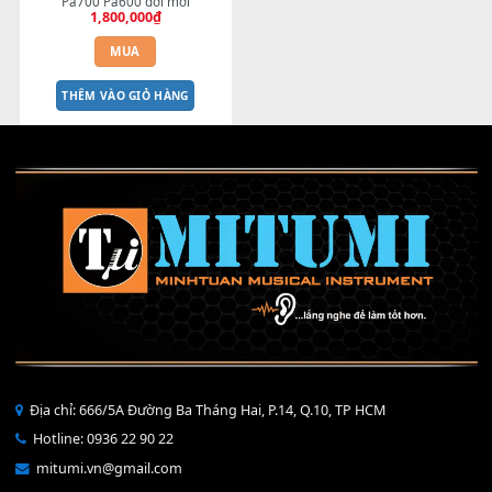
BEND 4 CHIỀU MTP-5F USB 
dành cho MODX Pa5X Pa1000 
Pa700 Pa600 đời mới
1,800,000
₫
MUA
THÊM VÀO GIỎ HÀNG