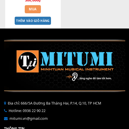
Nút nhấn Break - Ending S700 
S900
300,000
₫
MUA
THÊM VÀO GIỎ HÀNG