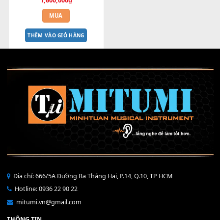
BEND 4 CHIỀU MTP-5F 
MEGABEND
1,600,000
₫
MUA
THÊM VÀO GIỎ HÀNG