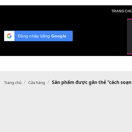
Skip
TRA
to
content
Đăng nhập bằng
Google
/
/
Sản phẩm được gắn thẻ “cách
Trang chủ
Cửa hàng