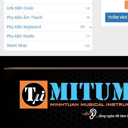
Linh Kiện Roland
(6)
Dây c
- Hỗ t
Linh Kiện Sửa Chữa
(2)
Linh Kiện Yamaha
(243)
Link Kiện Casio
(4)
THÊ
Phụ Kiện Âm Thanh
(5)
Phụ Kiện Keyboard
(59)
Phụ kiện Studio
(1)
Sheet Nhạc
(22)