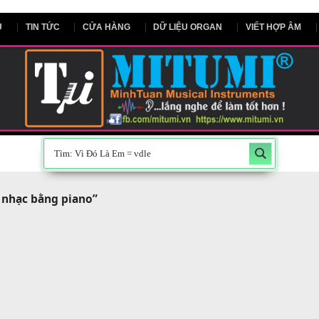
NG CHỦ
TIN TỨC
CỬA HÀNG
DỮ LIỆU ORGAN
V
 soạn nhạc bằng piano”