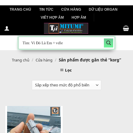
Skip
TRANG CHỦ
TIN TỨC
CỬA HÀNG
DỮ LIỆU ORGAN
to
VIẾT HỢP ÂM
HỢP ÂM
content
/
/
Sản phẩm được gắn thẻ “korg
Trang chủ
Cửa hàng
Lọc