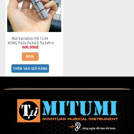
Nút Variation Fill 1234 
 KORG Pa3x Pa3xLE Pa3xPro
600,000
₫
MUA
THÊM VÀO GIỎ HÀNG