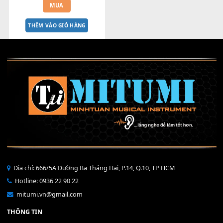
Màn hình Pa600 Pa900 Pa700 
Pa1000 Pa4x
1,300,000
₫
MUA
THÊM VÀO GIỎ HÀNG