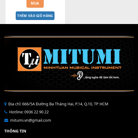
Thiết Bị Livestream, Thu âm 
MiLive MITUMI V1
180,000
₫
MUA
THÊM VÀO GIỎ HÀNG