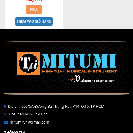
NẮP VOLUME S750 S770 S775 
S970 S975
200,000
₫
MUA
THÊM VÀO GIỎ HÀNG