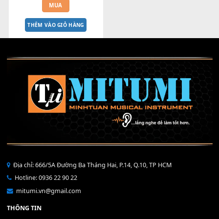
Nút Fill PA600 - CÓ ĐÈN - MÀU 
TRẮNG
320,000
₫
MUA
THÊM VÀO GIỎ HÀNG