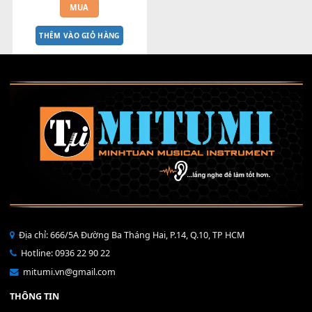
Bộ Nút Đệm Đàn Piano CASIO 
PX - Giá tốt nhất - Sửa tại nhà
400,000
₫
MUA
THÊM VÀO GIỎ HÀNG