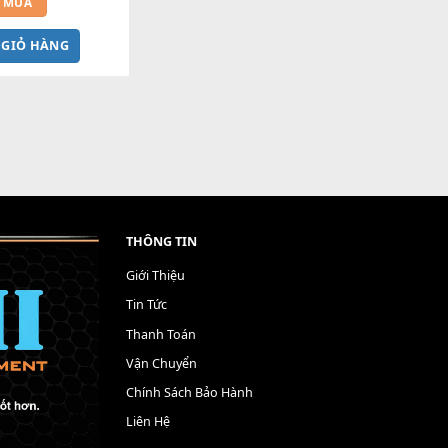
t Đệm Đàn Piano CASIO PX - 
iá tốt nhất - Sửa tại nhà
400,000
₫
MUA
M VÀO GIỎ HÀNG
THÔNG TIN
Giới Thiệu
Tin Tức