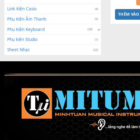
Linh Kiện Roland
(6)
Bộ Nú
G
Linh Kiện Sửa Chữa
(2)
Linh Kiện Yamaha
(243)
Link Kiện Casio
(4)
THÊ
Phụ Kiện Âm Thanh
(5)
Phụ Kiện Keyboard
(59)
Phụ kiện Studio
(1)
Sheet Nhạc
(22)