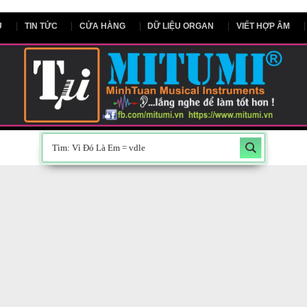
NG CHỦ
TIN TỨC
CỬA HÀNG
DỮ LIỆU ORGAN
V
300”