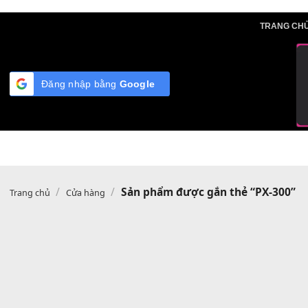
Skip
TRA
to
content
Đăng nhập bằng
Google
/
/
Sản phẩm được gắn thẻ “PX-
Trang chủ
Cửa hàng