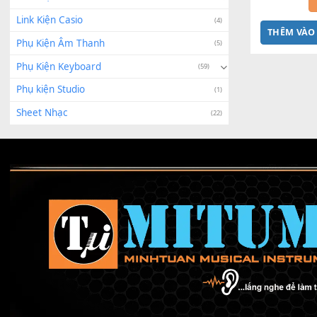
Linh Kiện Roland
(6)
Bộ Nú
G
Linh Kiện Sửa Chữa
(2)
Linh Kiện Yamaha
(243)
Link Kiện Casio
(4)
THÊ
Phụ Kiện Âm Thanh
(5)
Phụ Kiện Keyboard
(59)
Phụ kiện Studio
(1)
Sheet Nhạc
(22)