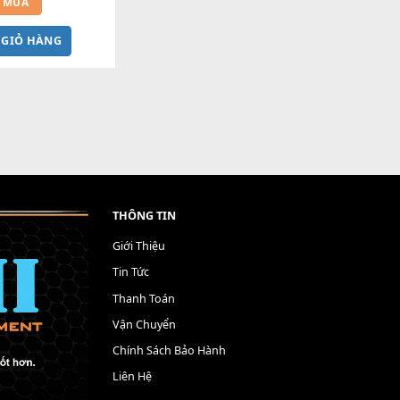
t Đệm Đàn Piano CASIO PX - 
iá tốt nhất - Sửa tại nhà
400,000
₫
MUA
M VÀO GIỎ HÀNG
THÔNG TIN
Giới Thiệu
Tin Tức