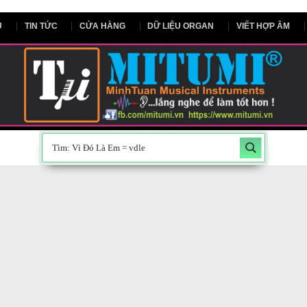
NG CHỦ
TIN TỨC
CỬA HÀNG
DỮ LIỆU ORGAN
V
800”