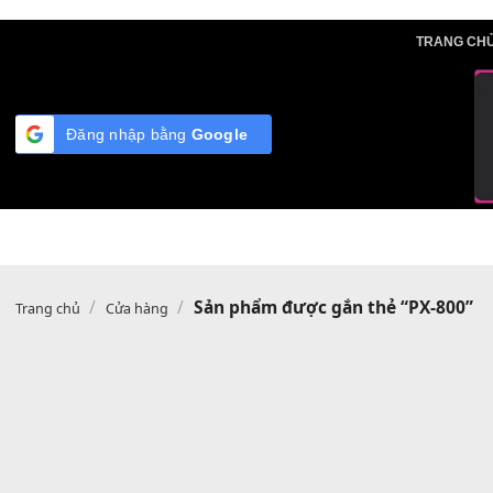
Skip
TRA
to
content
Đăng nhập bằng
Google
/
/
Sản phẩm được gắn thẻ “PX-
Trang chủ
Cửa hàng