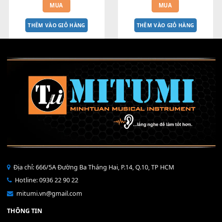
NÚT NHẤN BÊN PHẢI MÀN 
NẮP VOLUME S750 S770 S7
HÌNH S770 - S775 - S970 - S975
S970 S975
450,000
₫
200,000
₫
MUA
MUA
THÊM VÀO GIỎ HÀNG
THÊM VÀO GIỎ HÀNG