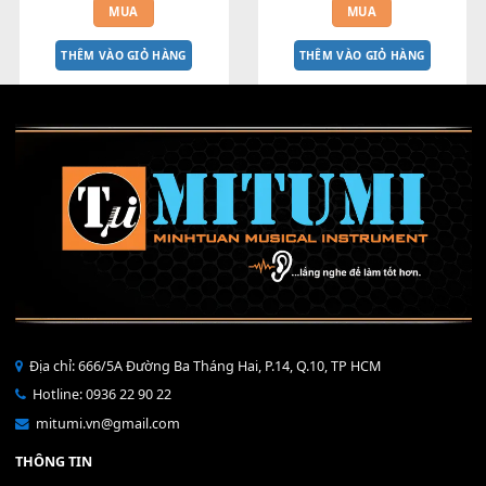
NÚT NHẤN BÊN PHẢI MÀN 
NẮP VOLUME S750 S770 S7
HÌNH S770 - S775 - S970 - S975
S970 S975
450,000
₫
200,000
₫
MUA
MUA
THÊM VÀO GIỎ HÀNG
THÊM VÀO GIỎ HÀNG