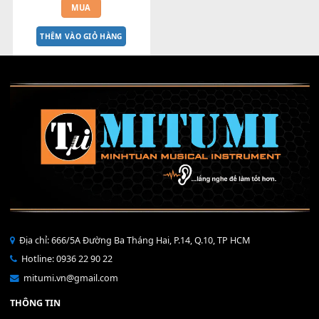
[SHEET BAND] Anh Đang Ở Đâu 
Đấy Anh - Hương Giang
50,000
₫
MUA
THÊM VÀO GIỎ HÀNG