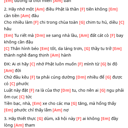
[Em]
Có cái nồi
[Dm]
cơm nhưng mà làm
[Am]
điên đảo 
[F]
tu trong nhà chùa
[C]
Bây giờ bá
[Em]
tánh cũng rén ngang
[G]
hể nghe cú
[Em]
dường là thôi miễn
[Am]
bàn
2. Hãy nhớ một
[Am]
điều Phật là thần
[F]
tiên không
[E
cần tiền
[Am]
đâu
Cho nhiều làm
[F]
chi trong chùa toàn
[G]
chim tu hú, di
hâu
[Em]
Tu riết mà
[Dm]
xe sang nhà lầu,
[Am]
đất cát cò
[F]
không cần đậu
[C]
Thân hình béo
[Em]
tốt, da láng trơn,
[G]
thầy tu trở
[
thành nghề đang thịnh
[Am]
hành
ĐK: Ai ơi hãy
[C]
nhớ Phật luôn muốn
[F]
mình từ
[G]
bi đ
[Am]
đời
Chứ đâu kêu
[F]
ta phải cúng dường
[Dm]
nhiều để
[G]
đ
có
[C]
phước