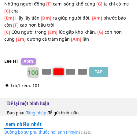
Luật này đặt
[F]
ra là của thợ
[Dm]
tu, cho nên ai
[G]
ngu 
ôm cục
[C]
tức
Tiền bạc, nhà,
[Em]
xe cho các ma
[G]
tăng, mà hổng thấ
[Em]
phước chỉ thấy lắm
[Am]
nợ
3. Hãy thiết thực
[G]
dùm, xã hội này
[F]
ai không
[Em]
đầ
lòng
[Am]
tham
Những người đồng
[F]
cam, sống khổ cùng
[G]
ta chỉ có
[C]
cha
[Em]
Hãy lấy tiền
[Dm]
ra giúp người đời,
[Am]
phước bá
còn
[F]
cao hơn bầu trời
[C]
Cứu người trong
[Em]
lúc gặp khó khăn,
[G]
còn hơn
cúng
[Em]
dường cả trăm ngàn
[Am]
lần
Lee HT
Abm
100
TAP