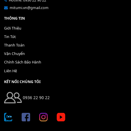
Bộ Nút Đệm Đàn Piano CASIO PX - Giá tốt nhất - Sửa tại n
400,000
₫
THÊM VÀO GIỎ HÀNG