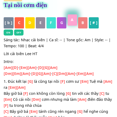
HỢP ÂM
Tại nồi cơm điện
A
[ b ]
C
D
E
F
G
B
[ # ]
ON
OFF
Sáng tác: Nhạc cải biên | Ca sĩ: -- | Tone gốc: Am | Style: 
Tempo: 100 | Beat: 4/4
Lời cải biên Lee HT
Intro:
[Am]
[D]
-
[Em]
[Am]
-
[D]
[G]
[Am]
[Dm]
[Em]
[Am]
-
[D]
[G]
[Am]
-
[C]
[Dm]
[Am]
-
[Em]
[Am]
1. Đúc kết lại
[G]
là cũng tại nồi
[F]
cơm sư
[Em]
Tuệ mà
ra
[Em]
[Am]
Bây giờ bà
[F]
con không còn lòng
[G]
tin với các thầy
[C]