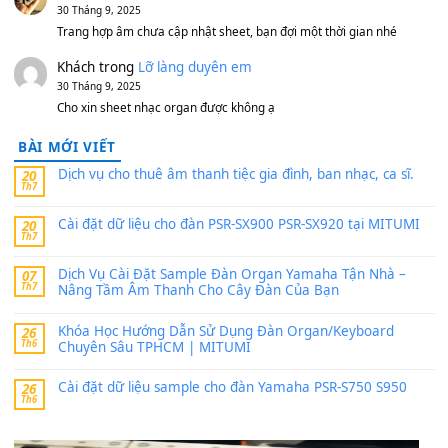
11 Tháng 7, 2026
https://vietkeyboard.vn/bo-du-lieu-sample-mitumi-cho-dan-psr
sx900-psr-sx700/
thaibaoduong68
trong
Bộ dữ liệu Sample MITUMI cho
PSR-SX900 và PSR-SX700
24 Tháng 4, 2026
Có giữ liệu 720 ko tuân e xin với ạ
thaitoanorg
trong
Bộ dữ liệu Sample MITUMI cho Đàn
SX900 và PSR-SX700
24 Tháng 4, 2026
bác ơi cho em hỏi chút , e tải về nhưng chỉ mở dc STYLE , khôn
band tiếng…
MinhTuan89
trong
Lỡ làng duyên em
30 Tháng 9, 2025
Trang hợp âm chưa cập nhật sheet, bạn đợi một thời gian nhé
Khách
trong
Lỡ làng duyên em
30 Tháng 9, 2025