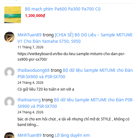
Ta Sẽ Trở Lại
(8.155)
Ông Hoàng Bảy
(8.133)
Avenged Sevenfold - Buried Alive
(8.109)
Sản phẩm dành cho bạn
BEND 4 CHIỀU MTP-5F MEGABEND
1,600,000
₫
Bánh xe Pa600 Pa900
500,000
₫
Bộ mạch phím Pa600 Pa300 Pa700 Cũ
1,200,000
₫
MinhTuan89
trong
[CHIA SẺ] Bộ Dữ Liệu – Sample MI
V1 Cho Đàn Yamaha S750, S950