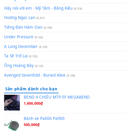
zǒu - 其实不想走
(8.929)
[SHEET] Ánh Trăng Nói Hộ Lòng Tôi - Mạnh Lệ Quân | Intro +
Pinyin
(8.651)
Bóng mây qua thềm
(8.577)
[SHEET PIANO] We Wish You A Merry Christmas
(8.516)
Orange Days - FT Island
(8.315)
Hãy nói với em - Mỹ Tâm - Bằng Kiều
(8.274)
Hương Ngọc Lan
(8.251)
Tiếng Đàn Hàm Oan
(8.194)
Under Pressure
(8.164)
A Long December
(8.155)