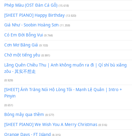
Lượt xem:
101
Để lại một bình luận
Bạn phải
đăng nhập
để gửi bình luận.
Xem nhiều nhất
Buông bỏ sự phụ thuộc nơi anh (Pinyin)
(18.942)
Phép Màu (OST Đàn Cá Gỗ)
(15.618)
[SHEET PIANO] Happy Birthday
(13.920)
Giá Như - Soobin Hoàng Sơn
(11.359)
Có Em Đời Bỗng Vui
(9.744)
Cơn Mơ Băng Giá
(9.103)
Chờ một tiếng yêu
(8.991)
Lãng Quên Chiều Thu | Anh không muốn ra đi | Qí shí bù xiǎ