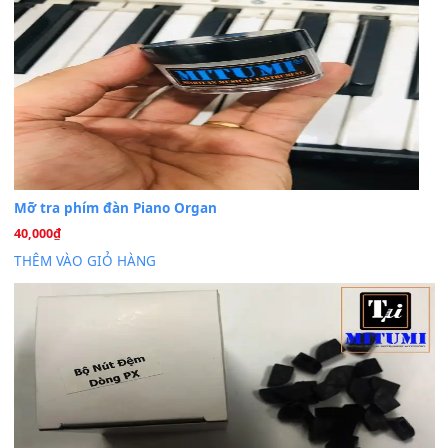
Cho xin sheet nhạc organ được không ạ
BÀI MỚI VIẾT
Dịch vụ cho thuê âm thanh tiệc gia đình, ban nhạc, ca s
20
Th7
Cài đặt dữ liệu cho đàn PSR-SX900 PSR-SX920 tại MIT
20
Th7
Dịch Vụ Cài Đặt Sample Đàn Organ Yamaha Tận Nhà 
07
Th7
Nâng Tầm Âm Thanh Cho Cây Đàn Của Bạn
Khóa Học Hướng Dẫn Sử Dụng Đàn Organ/Keyboard
26
Th6
Chuyên Sâu TPHCM | MITUMI
Cài đặt dữ liệu sample cho đàn Yamaha PSR-S750 S95
26
Th6