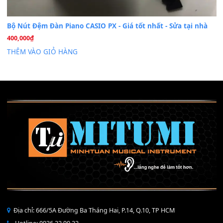
Mỡ tra phím đàn Piano Organ
40,000
₫
THÊM VÀO GIỎ HÀNG