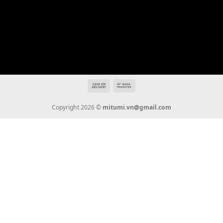
Địa chỉ: 666/5A Đường Ba Tháng Hai, P.14, Q.10, TP HCM
Hotline: 0936 22 90 22
mitumi.vn@gmail.com
THÔNG TIN
Giới Thiệu
Tin Tức
Thanh Toán
Vận Chuyển
Chính Sách Bảo Hành
Liên Hệ
KẾT NỐI CHÚNG TÔI
0936 22 90 22