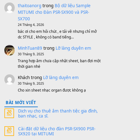
MinhTuan89
trong
[CHIA SẺ] Bộ Dữ Liệu
– Sample MITUMI V1 Cho Đàn Yamaha
S750, S950
11 Tháng 7, 2026
https://vietkeyboard.vn/bo-du-lieu-sample-
mitumi-cho-dan-psr-sx900-psr-sx700/
thaibaoduong68
trong
Bộ dữ liệu Sample
MITUMI cho Đàn PSR-SX900 và PSR-
SX700
24 Tháng 4, 2026
Có giữ liệu 720 ko tuân e xin với ạ
thaitoanorg
trong
Bộ dữ liệu Sample
MITUMI cho Đàn PSR-SX900 và PSR-
SX700
24 Tháng 4, 2026
bác ơi cho em hỏi chút , e tải về nhưng chỉ mở
dc STYLE , không có band tiếng…