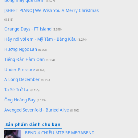
Lãng Quên Chiều Thu | Anh không muốn ra đi |
Qí shí bù xiǎng zǒu - 其实不想走
(8.929)
[SHEET] Ánh Trăng Nói Hộ Lòng Tôi - Mạnh Lệ
Quân | Intro + Pinyin
(8.651)
Bóng mây qua thềm
(8.577)
[SHEET PIANO] We Wish You A Merry Christmas
(8.516)
Orange Days - FT Island
(8.315)
Hãy nói với em - Mỹ Tâm - Bằng Kiều
(8.274)
Hương Ngọc Lan
(8.251)
Tiếng Đàn Hàm Oan
(8.194)