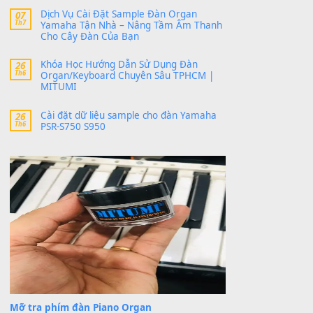
MinhTuan89
trong
Lỡ làng duyên em
30 Tháng 9, 2025
Trang hợp âm chưa cập nhật sheet, bạn đợi một
thời gian nhé
Khách
trong
Lỡ làng duyên em
30 Tháng 9, 2025
Cho xin sheet nhạc organ được không ạ
BÀI MỚI VIẾT
Dịch vụ cho thuê âm thanh tiệc gia đình,
20
Th7
ban nhạc, ca sĩ.
Cài đặt dữ liệu cho đàn PSR-SX900 PSR-
20
Th7
SX920 tại MITUMI
Dịch Vụ Cài Đặt Sample Đàn Organ
07
Th7
Yamaha Tận Nhà – Nâng Tầm Âm Thanh
Cho Cây Đàn Của Bạn