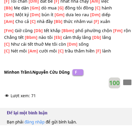
[F]
Những cành
[Am]
mai đượm
[Bb]
nắng mới hanh
[C]
[Gm]
Mẹ cười
[Dm]
mỉm nhớ xuân thì con
[Gm]
gái
[F]
Mặc áo
[Bb]
nâu tóc
[C]
mềm mại vấn
[F]
khăn
[Bb]
[F]
Tôi chân
[Dm]
đất bé
[F]
nhất nhà chạy
[Am]
việc
[Bb]
Mẹ dặn
[Gm]
dò mua
[G]
đồng tỏi đồng
[C]
hành
[Gm]
Một ký
[Dm]
bún ít
[Gm]
dưa leo rau
[Dm]
diếp
[Am]
Cho cả
[C]
nhà đầy
[Bb]
thức nhắm vui
[F]
xuân
[Fm]
Giờ cũng
[Db]
tết khắp
[Bbm]
phố phường chộn
[F
Chẳng tết
[Bbm]
nào tôi
[Eb]
cảm thấy lâng
[Db]
lâng
[C]
Như cái tết thuở Mẹ tôi còn
[Dm]
sống
[C]
Nét môi
[Am]
cười môi
[C]
trầu thắm hiền
[F]
lành
Minhon Trần
&
Nguyễn Cửu Dũng
F
10