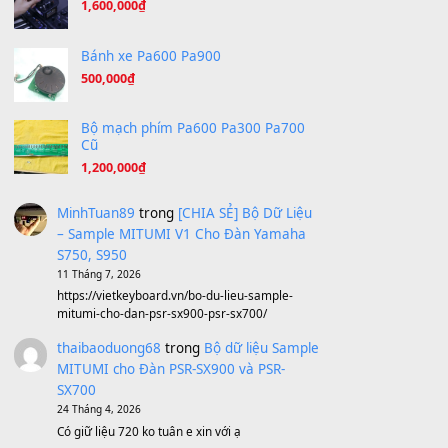
Under Pressure
(8.164)
A Long December
(8.155)
Ta Sẽ Trở Lại
(8.155)
Ông Hoàng Bảy
(8.133)
Avenged Sevenfold - Buried Alive
(8.109)
Sản phẩm dành cho bạn
BEND 4 CHIỀU MTP-5F MEGABEND
1,600,000
₫
Bánh xe Pa600 Pa900
500,000
₫
Bộ mạch phím Pa600 Pa300 Pa700
Cũ
1,200,000
₫