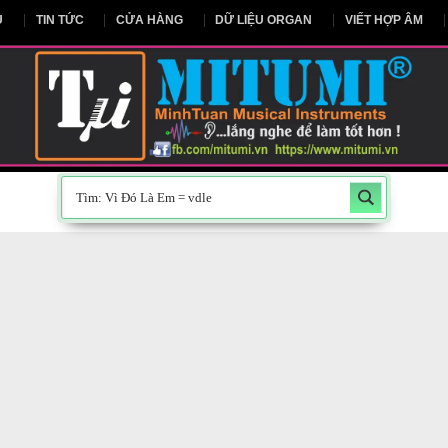
NG CHỦ
TIN TỨC
CỬA HÀNG
DỮ LIỆU ORGAN
V