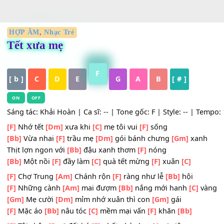
HỢP ÂM
,
Nhạc Trẻ
Tết xưa mẹ
F
[ b ]
C
D
E
G
A
B
[ # ]
ON
OFF
Sáng tác: Khải Hoàn | Ca sĩ: -- | Tone gốc: F | Style: -- | 
[F]
Nhớ tết
[Dm]
xưa khi
[C]
mẹ tôi vui
[F]
sống
[Bb]
Vừa nhai
[F]
trầu mẹ
[Dm]
gói bánh chưng
[Gm]
xa
Thịt lợn ngon với
[Bb]
đậu xanh thơm
[F]
nóng
[Bb]
Một nồi
[F]
đầy làm
[C]
quà tết mừng
[F]
xuân
[C]
[F]
Chợ Trung
[Am]
Chánh rộn
[F]
ràng như lễ
[Bb]
hội