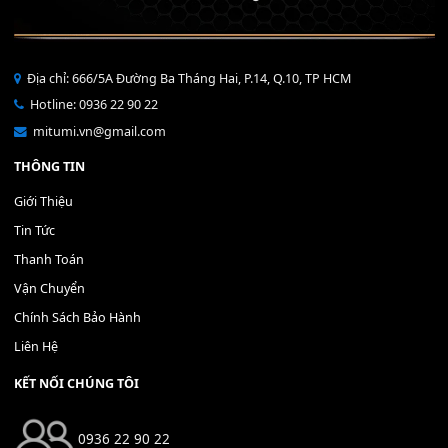
Bộ Nút Đệm Đàn Piano CASIO PX - Giá tốt nhất - Sửa tại n
400,000
₫
THÊM VÀO GIỎ HÀNG