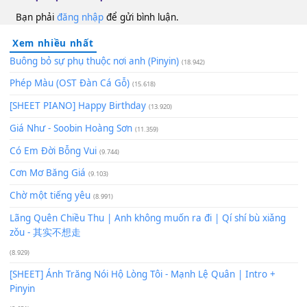
100
TAP
Lượt xem:
65
Để lại một bình luận
Bạn phải
đăng nhập
để gửi bình luận.
Xem nhiều nhất
Buông bỏ sự phụ thuộc nơi anh (Pinyin)
(18.942)
Phép Màu (OST Đàn Cá Gỗ)
(15.618)
[SHEET PIANO] Happy Birthday
(13.920)
Giá Như - Soobin Hoàng Sơn
(11.359)
Có Em Đời Bỗng Vui
(9.744)
Cơn Mơ Băng Giá
(9.103)