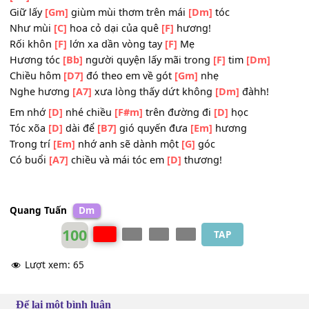
Em đi
[Gm]
qua thơm ngát
[A7]
cả con
[Dm]
đường!
Thơm làn
[Bb]
tóc; vẫn mùi hương của
[Dm]
mẹ!
Ấm hơn
[F]
người ngày
[Dm]
chưa biết phong
[A7]
sương
[D7]
Giữ lấy
[Gm]
giùm mùi thơm trên mái
[Dm]
tóc
Như mùi
[C]
hoa cỏ dại của quê
[F]
hương!
Rối khôn
[F]
lớn xa dần vòng tay
[F]
Mẹ
Hương tóc
[Bb]
người quyện lấy mãi trong
[F]
tim
[Dm]
Chiều hôm
[D7]
đó theo em về gót
[Gm]
nhẹ
Nghe hương
[A7]
xưa lòng thấy dứt không
[Dm]
đàhh!
Em nhớ
[D]
nhé chiều
[F#m]
trên đường đi
[D]
học
Tóc xõa
[D]
dài để
[B7]
gió quyến đưa
[Em]
hương
Trong trí
[Em]
nhớ anh sẽ dành một
[G]
góc
Có buổi
[A7]
chiều và mái tóc em
[D]
thương!
Quang Tuấn
Dm