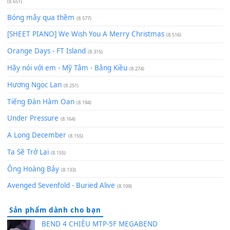
Chờ một tiếng yêu
(8.991)
Lãng Quên Chiều Thu | Anh không muốn ra đi | Qí shí bù xiǎ
zǒu - 其实不想走
(8.929)
[SHEET] Ánh Trăng Nói Hộ Lòng Tôi - Mạnh Lệ Quân | Intro +
Pinyin
(8.651)
Bóng mây qua thềm
(8.577)
[SHEET PIANO] We Wish You A Merry Christmas
(8.516)
Orange Days - FT Island
(8.315)
Hãy nói với em - Mỹ Tâm - Bằng Kiều
(8.274)
Hương Ngọc Lan
(8.251)
Tiếng Đàn Hàm Oan
(8.194)