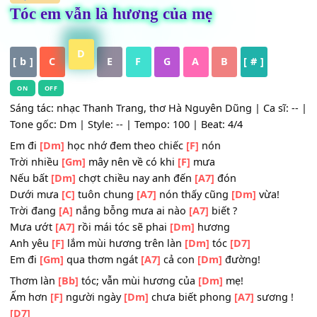
HỢP ÂM
Tóc em vẫn là hương của mẹ
D
[ b ]
C
E
F
G
A
B
[ # ]
ON
OFF
Sáng tác: nhạc Thanh Trang, thơ Hà Nguyên Dũng | Ca sĩ:
Tone gốc: Dm | Style: -- | Tempo: 100 | Beat: 4/4
Em đi
[Dm]
học nhớ đem theo chiếc
[F]
nón
Trời nhiều
[Gm]
mây nên về có khi
[F]
mưa
Nếu bất
[Dm]
chợt chiều nay anh đến
[A7]
đón
Dưới mưa
[C]
tuôn chung
[A7]
nón thấy cũng
[Dm]
vừa!
Trời đang
[A]
nắng bỗng mưa ai nào
[A7]
biết ?
Mưa ướt
[A7]
rồi mái tóc sẽ phai
[Dm]
hương
Anh yêu
[F]
lắm mùi hương trên làn
[Dm]
tóc
[D7]