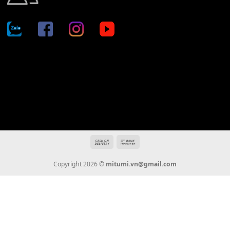
Địa chỉ: 666/5A Đường Ba Tháng Hai, P.14, Q.10, TP HCM
Hotline: 0936 22 90 22
mitumi.vn@gmail.com
THÔNG TIN
Giới Thiệu
Tin Tức
Thanh Toán
Vận Chuyển
Chính Sách Bảo Hành
Liên Hệ
KẾT NỐI CHÚNG TÔI