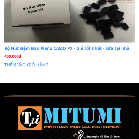
Mỡ tra phím đàn Piano Organ
40,000
₫
THÊM VÀO GIỎ HÀNG