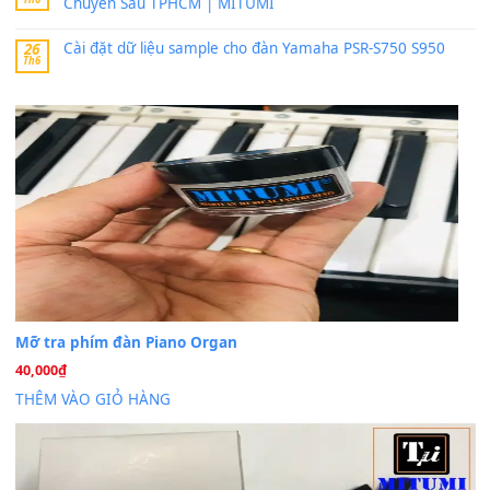
Trang hợp âm chưa cập nhật sheet, bạn đợi một thời gian nhé
Khách
trong
Lỡ làng duyên em
30 Tháng 9, 2025
Cho xin sheet nhạc organ được không ạ
BÀI MỚI VIẾT
Dịch vụ cho thuê âm thanh tiệc gia đình, ban nhạc, ca s
20
Th7
Cài đặt dữ liệu cho đàn PSR-SX900 PSR-SX920 tại MIT
20
Th7
Dịch Vụ Cài Đặt Sample Đàn Organ Yamaha Tận Nhà 
07
Th7
Nâng Tầm Âm Thanh Cho Cây Đàn Của Bạn
Khóa Học Hướng Dẫn Sử Dụng Đàn Organ/Keyboard
26
Th6
Chuyên Sâu TPHCM | MITUMI
Cài đặt dữ liệu sample cho đàn Yamaha PSR-S750 S95
26
Th6