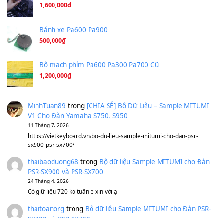
Under Pressure
(8.164)
A Long December
(8.155)
Ta Sẽ Trở Lại
(8.155)
Ông Hoàng Bảy
(8.133)
Avenged Sevenfold - Buried Alive
(8.109)
Sản phẩm dành cho bạn
BEND 4 CHIỀU MTP-5F MEGABEND
1,600,000
₫
Bánh xe Pa600 Pa900
500,000
₫
Bộ mạch phím Pa600 Pa300 Pa700 Cũ
1,200,000
₫