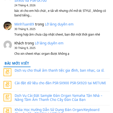
MinhTuan89
trong
[CHIA SẺ] Bộ Dữ Liệu – Sample MI
V1 Cho Đàn Yamaha S750, S950
11 Tháng 7, 2026
https://vietkeyboard.vn/bo-du-lieu-sample-mitumi-cho-dan-psr
sx900-psr-sx700/
thaibaoduong68
trong
Bộ dữ liệu Sample MITUMI cho
PSR-SX900 và PSR-SX700
24 Tháng 4, 2026
Có giữ liệu 720 ko tuân e xin với ạ
thaitoanorg
trong
Bộ dữ liệu Sample MITUMI cho Đàn
SX900 và PSR-SX700
24 Tháng 4, 2026
bác ơi cho em hỏi chút , e tải về nhưng chỉ mở dc STYLE , khôn
band tiếng…
MinhTuan89
trong
Lỡ làng duyên em
30 Tháng 9, 2025