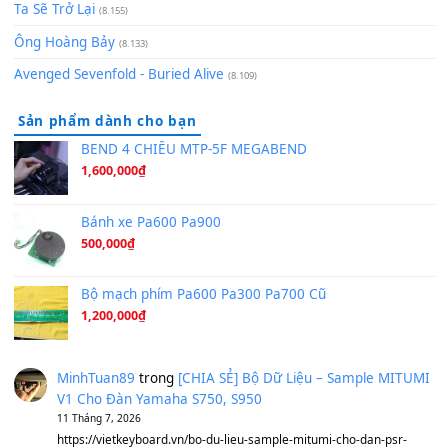
[SHEET PIANO] We Wish You A Merry Christmas
(8.516)
Orange Days - FT Island
(8.315)
Hãy nói với em - Mỹ Tâm - Bằng Kiều
(8.274)
Hương Ngọc Lan
(8.251)
Tiếng Đàn Hàm Oan
(8.194)
Under Pressure
(8.164)
A Long December
(8.155)
Ta Sẽ Trở Lại
(8.155)
Ông Hoàng Bảy
(8.133)
Avenged Sevenfold - Buried Alive
(8.109)
Sản phẩm dành cho bạn
BEND 4 CHIỀU MTP-5F MEGABEND
1,600,000
₫