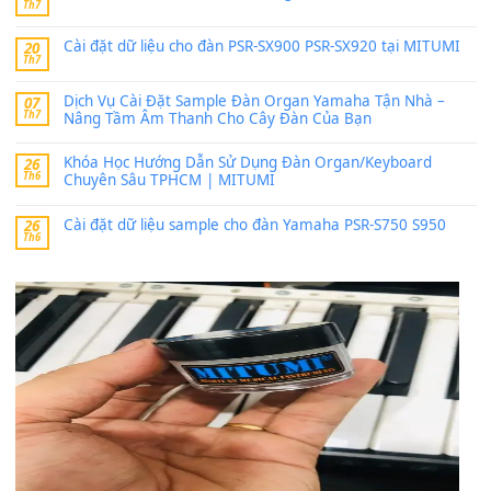
thaitoanorg
trong
Bộ dữ liệu Sample MITUMI cho Đàn
SX900 và PSR-SX700
24 Tháng 4, 2026
bác ơi cho em hỏi chút , e tải về nhưng chỉ mở dc STYLE , khôn
band tiếng…
MinhTuan89
trong
Lỡ làng duyên em
30 Tháng 9, 2025
Trang hợp âm chưa cập nhật sheet, bạn đợi một thời gian nhé
Khách
trong
Lỡ làng duyên em
30 Tháng 9, 2025
Cho xin sheet nhạc organ được không ạ
BÀI MỚI VIẾT
Dịch vụ cho thuê âm thanh tiệc gia đình, ban nhạc, ca s
20
Th7
Cài đặt dữ liệu cho đàn PSR-SX900 PSR-SX920 tại MIT
20
Th7