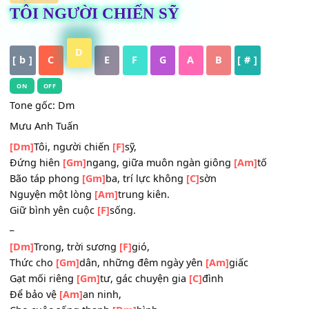
HỢP ÂM
TÔI NGƯỜI CHIẾN SỸ
D
[ b ]
C
E
F
G
A
B
[ # ]
ON
OFF
Tone gốc: Dm
Mưu Anh Tuấn
[Dm]
Tôi, người chiến
[F]
sỹ,
Đứng hiên
[Gm]
ngang, giữa muôn ngàn giông
[Am]
tố
Bão táp phong
[Gm]
ba, trí lực không
[C]
sờn
Nguyện một lòng
[Am]
trung kiên.
Giữ bình yên cuộc
[F]
sống.
_
[Dm]
Trong, trời sương
[F]
gió,