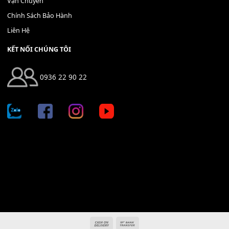
Địa chỉ: 666/5A Đường Ba Tháng Hai, P.14, Q.10, TP HCM
Hotline: 0936 22 90 22
mitumi.vn@gmail.com
THÔNG TIN
Giới Thiệu
Tin Tức