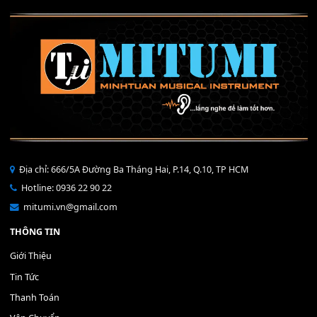
40,000
₫
THÊM VÀO GIỎ HÀNG
Bộ Nút Đệm Đàn Piano CASIO PX - Giá tốt nhất - Sửa tại n
400,000
₫
THÊM VÀO GIỎ HÀNG