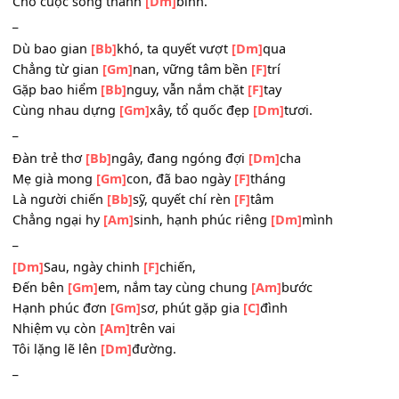
Thức cho
[Gm]
dân, những đêm ngày yên
[Am]
giấc
Gạt mối riêng
[Gm]
tư, gác chuyện gia
[C]
đình
Để bảo vệ
[Am]
an ninh,
Cho cuộc sống thanh
[Dm]
bình.
_
Dù bao gian
[Bb]
khó, ta quyết vượt
[Dm]
qua
Chẳng từ gian
[Gm]
nan, vững tâm bền
[F]
trí
Gặp bao hiểm
[Bb]
nguy, vẫn nắm chặt
[F]
tay
Cùng nhau dựng
[Gm]
xây, tổ quốc đẹp
[Dm]
tươi.
_
Đàn trẻ thơ
[Bb]
ngây, đang ngóng đợi
[Dm]
cha
Mẹ già mong
[Gm]
con, đã bao ngày
[F]
tháng
Là người chiến
[Bb]
sỹ, quyết chí rèn
[F]
tâm
Chẳng ngại hy
[Am]
sinh, hạnh phúc riêng
[Dm]
mình
_
[Dm]
Sau, ngày chinh
[F]
chiến,