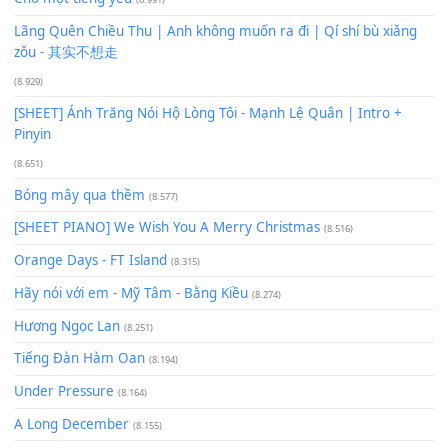
Phép Màu (OST Đàn Cá Gỗ)
(15.618)
[SHEET PIANO] Happy Birthday
(13.920)
Giá Như - Soobin Hoàng Sơn
(11.359)
Có Em Đời Bỗng Vui
(9.744)
Cơn Mơ Băng Giá
(9.103)
Chờ một tiếng yêu
(8.991)
Lãng Quên Chiều Thu | Anh không muốn ra đi | Qí shí bù xiǎ
zǒu - 其实不想走
(8.929)
[SHEET] Ánh Trăng Nói Hộ Lòng Tôi - Mạnh Lệ Quân | Intro +
Pinyin
(8.651)
Bóng mây qua thềm
(8.577)