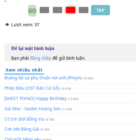
Đến bên
[Gm]
em, nắm tay cùng chung
[Am]
bước
Hạnh phúc đơn
[Gm]
sơ, phút gặp gia
[C]
đình
Nhiệm vụ còn
[Am]
trên vai
Tôi lặng lẽ lên
[Dm]
đường.
_
_
60
TAP
Lượt xem:
37
Để lại một bình luận
Bạn phải
đăng nhập
để gửi bình luận.
Xem nhiều nhất
Buông bỏ sự phụ thuộc nơi anh (Pinyin)
(18.942)