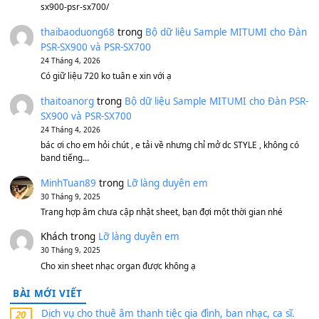
Bánh xe Pa600 Pa900
500,000
₫
Bộ mạch phím Pa600 Pa300 Pa700 Cũ
1,200,000
₫
MinhTuan89
trong
[CHIA SẺ] Bộ Dữ Liệu – Sample MI
V1 Cho Đàn Yamaha S750, S950
11 Tháng 7, 2026
https://vietkeyboard.vn/bo-du-lieu-sample-mitumi-cho-dan-psr
sx900-psr-sx700/
thaibaoduong68
trong
Bộ dữ liệu Sample MITUMI cho
PSR-SX900 và PSR-SX700
24 Tháng 4, 2026
Có giữ liệu 720 ko tuân e xin với ạ