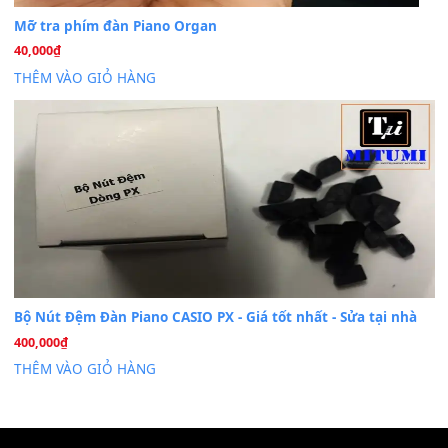
Dịch Vụ Cài Đặt Sample Đàn Organ Yamaha Tận Nhà 
07
Th7
Nâng Tầm Âm Thanh Cho Cây Đàn Của Bạn
Khóa Học Hướng Dẫn Sử Dụng Đàn Organ/Keyboard
26
Th6
Chuyên Sâu TPHCM | MITUMI
Cài đặt dữ liệu sample cho đàn Yamaha PSR-S750 S95
26
Th6
Mỡ tra phím đàn Piano Organ