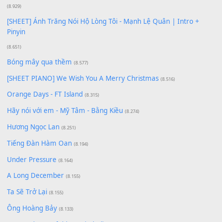
Giá Như - Soobin Hoàng Sơn
(11.359)
Có Em Đời Bỗng Vui
(9.744)
Cơn Mơ Băng Giá
(9.103)
Chờ một tiếng yêu
(8.991)
Lãng Quên Chiều Thu | Anh không muốn ra đi | Qí shí bù xiǎ
zǒu - 其实不想走
(8.929)
[SHEET] Ánh Trăng Nói Hộ Lòng Tôi - Mạnh Lệ Quân | Intro +
Pinyin
(8.651)
Bóng mây qua thềm
(8.577)
[SHEET PIANO] We Wish You A Merry Christmas
(8.516)
Orange Days - FT Island
(8.315)
Hãy nói với em - Mỹ Tâm - Bằng Kiều