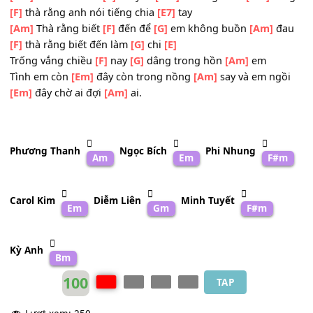
ai
[G]
vì
[Am]
ai
Những lúc gặp
[C]
nhau anh
[Dm]
đâu nào có
[Am]
biết
có những hờn
[G]
ghen nhỏ
[C]
nhoi
[Am]
Tiếc nuối làm
[C]
chi yêu
[Dm]
thương và dĩ
[Am]
v
[F]
thà rằng anh nói tiếng chia
[E7]
tay
[Am]
Thà rằng biết
[F]
đến để
[G]
em không buồn
[Am]
đ
[F]
thà rằng biết đến làm
[G]
chi
[E]
Trống vắng chiều
[F]
nay
[G]
dâng trong hồn
[Am]
em
Tình em còn
[Em]
đây còn trong nồng
[Am]
say và em ng
[Em]
đây chờ ai đợi
[Am]
ai.
Phương Thanh
Ngọc Bích
Phi Nhung
Am
Em
F#
Carol Kim
Diễm Liên
Minh Tuyết
Em
Gm
F#m