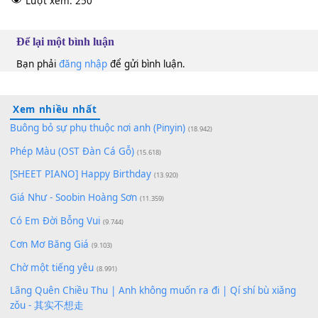
Kỳ Anh
Bm
100
TAP
Lượt xem:
250
Để lại một bình luận
Bạn phải
đăng nhập
để gửi bình luận.
Xem nhiều nhất
Buông bỏ sự phụ thuộc nơi anh (Pinyin)
(18.942)
Phép Màu (OST Đàn Cá Gỗ)
(15.618)
[SHEET PIANO] Happy Birthday
(13.920)