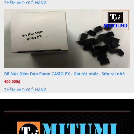
Th6
Chuyên Sâu TPHCM | MITUMI
Cài đặt dữ liệu sample cho đàn Yamaha PSR-S750 S95
26
Th6
Mỡ tra phím đàn Piano Organ
40,000
₫
THÊM VÀO GIỎ HÀNG