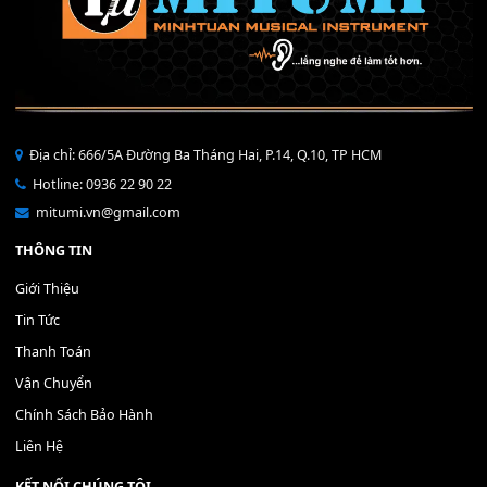
Bộ Nút Đệm Đàn Piano CASIO PX - Giá tốt nhất - Sửa tại n
400,000
₫
THÊM VÀO GIỎ HÀNG