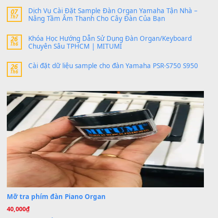
band tiếng…
MinhTuan89
trong
Lỡ làng duyên em
30 Tháng 9, 2025
Trang hợp âm chưa cập nhật sheet, bạn đợi một thời gian nhé
Khách
trong
Lỡ làng duyên em
30 Tháng 9, 2025
Cho xin sheet nhạc organ được không ạ
BÀI MỚI VIẾT
Dịch vụ cho thuê âm thanh tiệc gia đình, ban nhạc, ca s
20
Th7
Cài đặt dữ liệu cho đàn PSR-SX900 PSR-SX920 tại MIT
20
Th7
Dịch Vụ Cài Đặt Sample Đàn Organ Yamaha Tận Nhà 
07
Th7
Nâng Tầm Âm Thanh Cho Cây Đàn Của Bạn
Khóa Học Hướng Dẫn Sử Dụng Đàn Organ/Keyboard
26