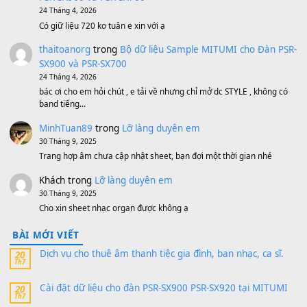
Bộ mạch phím Pa600 Pa300 Pa700 Cũ
1,200,000
₫
MinhTuan89
trong
[CHIA SẺ] Bộ Dữ Liệu – Sample MI
V1 Cho Đàn Yamaha S750, S950
11 Tháng 7, 2026
https://vietkeyboard.vn/bo-du-lieu-sample-mitumi-cho-dan-psr
sx900-psr-sx700/
thaibaoduong68
trong
Bộ dữ liệu Sample MITUMI cho
PSR-SX900 và PSR-SX700
24 Tháng 4, 2026
Có giữ liệu 720 ko tuân e xin với ạ
thaitoanorg
trong
Bộ dữ liệu Sample MITUMI cho Đàn
SX900 và PSR-SX700
24 Tháng 4, 2026
bác ơi cho em hỏi chút , e tải về nhưng chỉ mở dc STYLE , khôn