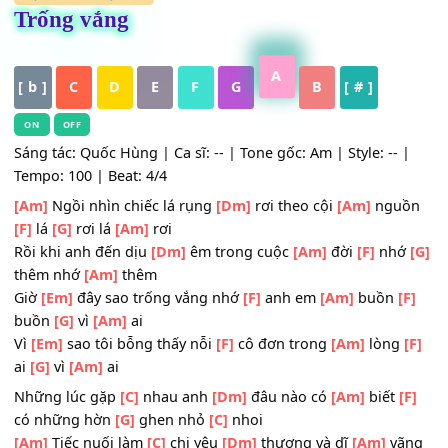
HỢP ÂM
,
Nhạc Trẻ
Trống vắng
A
[ b ]
C
D
E
F
G
B
[ # ]
ON
OFF
Sáng tác: Quốc Hùng | Ca sĩ: -- | Tone gốc: Am | Style: -- 
Tempo: 100 | Beat: 4/4
[Am]
Ngồi nhìn chiếc lá rụng
[Dm]
rơi theo cội
[Am]
ngu
[F]
lá
[G]
rơi lá
[Am]
rơi
Rồi khi anh đến dịu
[Dm]
êm trong cuộc
[Am]
đời
[F]
nh
thêm nhớ
[Am]
thêm
Giờ
[Em]
đây sao trống vắng nhớ
[F]
anh em
[Am]
buồn
buồn
[G]
vì
[Am]
ai
Vì
[Em]
sao tôi bỗng thấy nỗi
[F]
cô đơn trong
[Am]
lòn