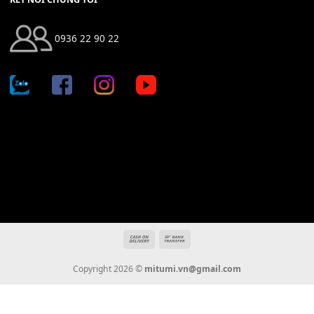
Địa chỉ: 666/5A Đường Ba Tháng Hai, P.14, Q.10, TP HCM
Hotline: 0936 22 90 22
mitumi.vn@gmail.com
THÔNG TIN
Giới Thiệu
Tin Tức
Thanh Toán
Vận Chuyển
Chính Sách Bảo Hành