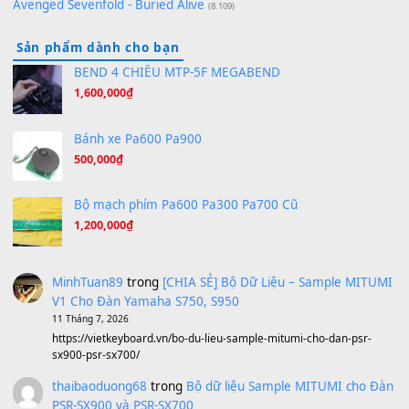
(8.274)
Hương Ngọc Lan
(8.251)
Tiếng Đàn Hàm Oan
(8.194)
Under Pressure
(8.164)
A Long December
(8.155)
Ta Sẽ Trở Lại
(8.155)
Ông Hoàng Bảy
(8.133)
Avenged Sevenfold - Buried Alive
(8.109)
Sản phẩm dành cho bạn
BEND 4 CHIỀU MTP-5F MEGABEND
1,600,000
₫
Bánh xe Pa600 Pa900
500,000
₫