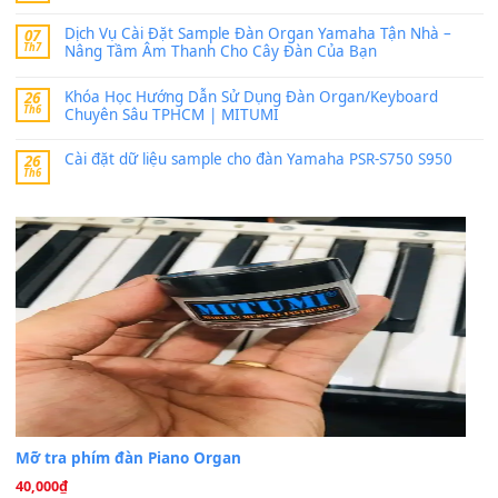
bác ơi cho em hỏi chút , e tải về nhưng chỉ mở dc STYLE , khôn
band tiếng…
MinhTuan89
trong
Lỡ làng duyên em
30 Tháng 9, 2025
Trang hợp âm chưa cập nhật sheet, bạn đợi một thời gian nhé
Khách
trong
Lỡ làng duyên em
30 Tháng 9, 2025
Cho xin sheet nhạc organ được không ạ
BÀI MỚI VIẾT
Dịch vụ cho thuê âm thanh tiệc gia đình, ban nhạc, ca s
20
Th7
Cài đặt dữ liệu cho đàn PSR-SX900 PSR-SX920 tại MIT
20
Th7
Dịch Vụ Cài Đặt Sample Đàn Organ Yamaha Tận Nhà 
07
Th7
Nâng Tầm Âm Thanh Cho Cây Đàn Của Bạn
Khóa Học Hướng Dẫn Sử Dụng Đàn Organ/Keyboard
26