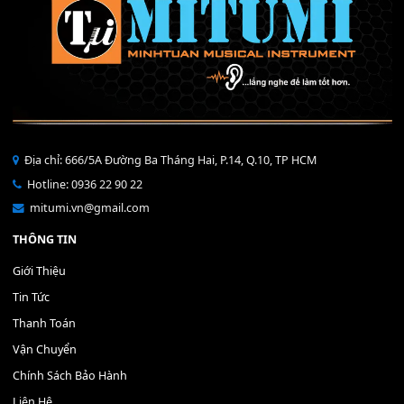
Bộ Nút Đệm Đàn Piano CASIO PX - Giá tốt nhất - Sửa tại n
400,000
₫
THÊM VÀO GIỎ HÀNG