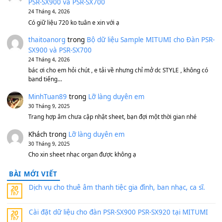
500,000
₫
Bộ mạch phím Pa600 Pa300 Pa700 Cũ
1,200,000
₫
MinhTuan89
trong
[CHIA SẺ] Bộ Dữ Liệu – Sample MI
V1 Cho Đàn Yamaha S750, S950
11 Tháng 7, 2026
https://vietkeyboard.vn/bo-du-lieu-sample-mitumi-cho-dan-psr
sx900-psr-sx700/
thaibaoduong68
trong
Bộ dữ liệu Sample MITUMI cho
PSR-SX900 và PSR-SX700
24 Tháng 4, 2026
Có giữ liệu 720 ko tuân e xin với ạ
thaitoanorg
trong
Bộ dữ liệu Sample MITUMI cho Đàn
SX900 và PSR-SX700
24 Tháng 4, 2026