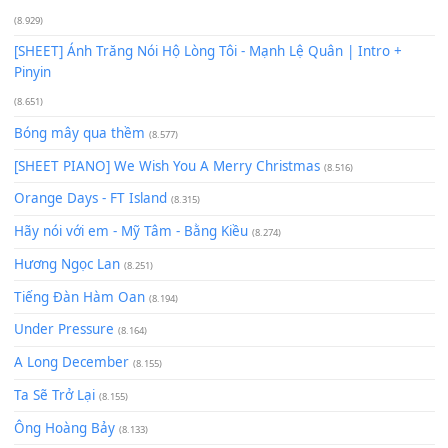
Giá Như - Soobin Hoàng Sơn
(11.359)
Có Em Đời Bỗng Vui
(9.744)
Cơn Mơ Băng Giá
(9.103)
Chờ một tiếng yêu
(8.991)
Lãng Quên Chiều Thu | Anh không muốn ra đi | Qí shí bù xiǎ
zǒu - 其实不想走
(8.929)
[SHEET] Ánh Trăng Nói Hộ Lòng Tôi - Mạnh Lệ Quân | Intro +
Pinyin
(8.651)
Bóng mây qua thềm
(8.577)
[SHEET PIANO] We Wish You A Merry Christmas
(8.516)
Orange Days - FT Island
(8.315)