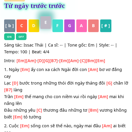
HỢP ÂM
Từ ngày trước trước
E
[ b ]
C
D
F
G
A
B
[ # ]
ON
OFF
Sáng tác: Issac Thái | Ca sĩ: -- | Tone gốc: Em | Style: -- |
Tempo: 100 | Beat: 4/4
Intro:
[Em]
[Am]
-
[D]
[G]
[B7]
-
[Em]
[Am]
-
[C]
[Bm]
[Em]
1. Ngày
[Em]
ấy con xa cách Ngài đời con
[Am]
bơ vơ đắ
cay
Lạc
[D]
bước trong những thói đời ngày tháng đôi
[G]
ch
[B7]
làng
Trần
[Em]
thế mang cho con niềm vui rồi ngày
[Am]
mai 
nắng lên