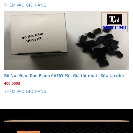
Th6
Chuyên Sâu TPHCM | MITUMI
Cài đặt dữ liệu sample cho đàn Yamaha PSR-S750 S95
26
Th6
Mỡ tra phím đàn Piano Organ
40,000
₫
THÊM VÀO GIỎ HÀNG