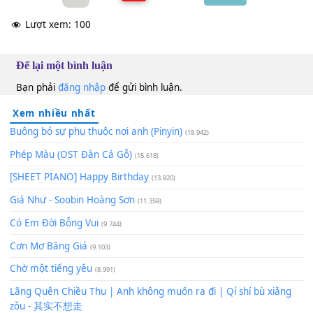
người đáng yêu của
[Em]
Ngài
Isaac Thái
F#m
100
TAP
Lượt xem:
100
Để lại một bình luận
Bạn phải
đăng nhập
để gửi bình luận.
Xem nhiều nhất
Buông bỏ sự phụ thuộc nơi anh (Pinyin)
(18.942)
Phép Màu (OST Đàn Cá Gỗ)
(15.618)
[SHEET PIANO] Happy Birthday
(13.920)