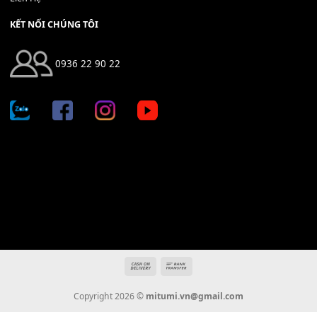
Địa chỉ: 666/5A Đường Ba Tháng Hai, P.14, Q.10, TP HCM
Hotline: 0936 22 90 22
mitumi.vn@gmail.com
THÔNG TIN
Giới Thiệu
Tin Tức
Thanh Toán
Vận Chuyển