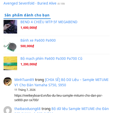
Hãy nói với em - Mỹ Tâm - Bằng Kiều
(8.274)
Hương Ngọc Lan
(8.251)
Tiếng Đàn Hàm Oan
(8.194)
Under Pressure
(8.164)
A Long December
(8.155)
Ta Sẽ Trở Lại
(8.155)
Ông Hoàng Bảy
(8.133)
Avenged Sevenfold - Buried Alive
(8.109)
Sản phẩm dành cho bạn
BEND 4 CHIỀU MTP-5F MEGABEND
1,600,000
₫
Bánh xe Pa600 Pa900