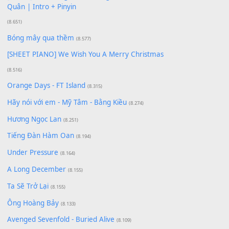
Giá Như - Soobin Hoàng Sơn
(11.359)
Có Em Đời Bỗng Vui
(9.744)
Cơn Mơ Băng Giá
(9.103)
Chờ một tiếng yêu
(8.991)
Lãng Quên Chiều Thu | Anh không muốn ra đi |
Qí shí bù xiǎng zǒu - 其实不想走
(8.929)
[SHEET] Ánh Trăng Nói Hộ Lòng Tôi - Mạnh Lệ
Quân | Intro + Pinyin
(8.651)
Bóng mây qua thềm
(8.577)
[SHEET PIANO] We Wish You A Merry Christmas
(8.516)
Orange Days - FT Island
(8.315)