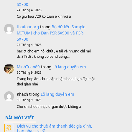
500,000
₫
Bộ mạch phím Pa600 Pa300 Pa700
Cũ
1,200,000
₫
MinhTuan89
trong
[CHIA SẺ] Bộ Dữ Liệu
– Sample MITUMI V1 Cho Đàn Yamaha
S750, S950
11 Tháng 7, 2026
https://vietkeyboard.vn/bo-du-lieu-sample-
mitumi-cho-dan-psr-sx900-psr-sx700/
thaibaoduong68
trong
Bộ dữ liệu Sample
MITUMI cho Đàn PSR-SX900 và PSR-
SX700
24 Tháng 4, 2026
Có giữ liệu 720 ko tuân e xin với ạ