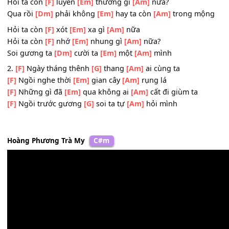
[F]
Những gì đã
[Em]
qua ai mang
[Am]
hết đi dùm ta
[F]
Một hôm soi
[G]
gương ta tự
[Am]
hỏi mình
ĐK: Hỏi ta còn
[F]
vấn
[Em]
vương gì
[Am]
nữa?
Hỏi ta còn
[F]
luyến
[Em]
thương gì
[Am]
nữa?
Qua rồi
[Dm]
phải không
[Em]
hay ta còn
[Am]
trong mộ
Hỏi ta còn
[F]
xót
[Em]
xa gì
[Am]
nữa
Hỏi ta còn
[F]
nhớ
[Em]
nhung gì
[Am]
nữa?
Soi gương ta
[Dm]
cười ta
[Em]
một
[Am]
mình
2.
[F]
Ngày tháng thênh
[G]
thang
[Am]
ai cùng ta
[F]
Ngồi nghe thời
[Em]
gian cây
[Am]
rụng lá
[F]
Những gì đã
[Em]
qua không ai
[Am]
cất đi giùm ta
[F]
Ngồi trước gương
[G]
soi ta tự
[Am]
hỏi mình
Hoàng Phương Trà My
C#m