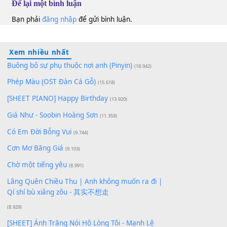
10
Lượt xem:
130
Để lại một bình luận
Bạn phải
đăng nhập
để gửi bình luận.
Xem nhiều nhất
Buông bỏ sự phụ thuộc nơi anh (Pinyin)
(18.942)
Phép Màu (OST Đàn Cá Gỗ)
(15.618)
[SHEET PIANO] Happy Birthday
(13.920)