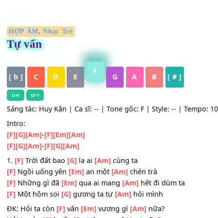
HỢP ÂM
,
Nhạc Trẻ
Tự vấn
F
[ b ]
C
D
E
G
A
B
[ # ]
ON
OFF
Sáng tác: Huy Kận | Ca sĩ: -- | Tone gốc: F | Style: -- | Te
Intro:
[F]
[G]
[Am]
-
[F]
[Em]
[Am]
[F]
[G]
[Am]
-
[F]
[G]
[Am]
1.
[F]
Trời đất bao
[G]
la ai
[Am]
cùng ta
[F]
Ngồi uống yên
[Em]
an một
[Am]
chén trà