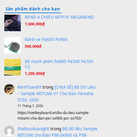
Hãy nói với em - Mỹ Tâm - Bằng Kiều
(8.274)
Hương Ngọc Lan
(8.251)
Tiếng Đàn Hàm Oan
(8.194)
Under Pressure
(8.164)
A Long December
(8.155)
Ta Sẽ Trở Lại
(8.155)
Ông Hoàng Bảy
(8.133)
Avenged Sevenfold - Buried Alive
(8.109)
Sản phẩm dành cho bạn
BEND 4 CHIỀU MTP-5F MEGABEND
1,600,000
₫
Bánh xe Pa600 Pa900