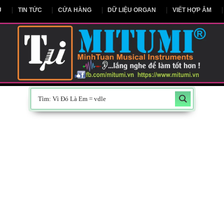
NG CHỦ
TIN TỨC
CỬA HÀNG
DỮ LIỆU ORGAN
V