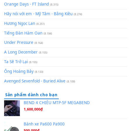
(8.929)
[SHEET] Ánh Trăng Nói Hộ Lòng Tôi - Mạnh Lệ Quân | Intro +
Pinyin
(8.651)
Bóng mây qua thềm
(8.577)
[SHEET PIANO] We Wish You A Merry Christmas
(8.516)
Orange Days - FT Island
(8.315)
Hãy nói với em - Mỹ Tâm - Bằng Kiều
(8.274)
Hương Ngọc Lan
(8.251)
Tiếng Đàn Hàm Oan
(8.194)
Under Pressure
(8.164)
A Long December
(8.155)
Ta Sẽ Trở Lại
(8.155)