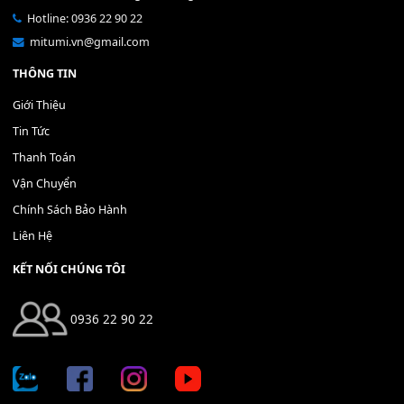
Bộ Nút Đệm Đàn Piano CASIO PX - Giá tốt nhất - Sửa tại n
400,000
₫
THÊM VÀO GIỎ HÀNG
Địa chỉ: 666/5A Đường Ba Tháng Hai, P.14, Q.10, TP HCM