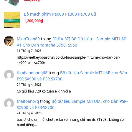
Ông Hoàng Bảy
(8.133)
Avenged Sevenfold - Buried Alive
(8.109)
Sản phẩm dành cho bạn
BEND 4 CHIỀU MTP-5F MEGABEND
1,600,000
₫
Bánh xe Pa600 Pa900
500,000
₫
Bộ mạch phím Pa600 Pa300 Pa700 Cũ
1,200,000
₫
MinhTuan89
trong
[CHIA SẺ] Bộ Dữ Liệu – Sample MI
V1 Cho Đàn Yamaha S750, S950
11 Tháng 7, 2026