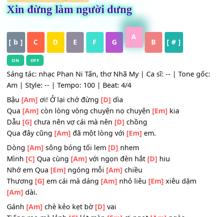
HỢP ÂM
,
Mới cập nhật
Xin đừng làm người dưng
A
[ b ]
C
D
E
F
G
B
[ # ]
ON
OFF
Sáng tác: nhạc Phan Ni Tấn, thơ Nhã My | Ca sĩ: -- | Tone
Am | Style: -- | Tempo: 100 | Beat: 4/4
Bậu
[Am]
ơi! Ở lại chớ đừng
[D]
dìa
Qua
[Am]
còn lòng vòng chuyện nọ chuyện
[Em]
kia
Dẫu
[G]
chưa nên vợ cái mà nên
[D]
chồng
Qua đây cũng
[Am]
đã một lòng với
[Em]
em.
Dòng
[Am]
sông bóng tối lem
[D]
nhem
Mình
[C]
Qua cùng
[Am]
với ngọn đèn hắt
[D]
hiu
Nhớ em Qua
[Em]
ngóng mỗi
[Am]
chiều