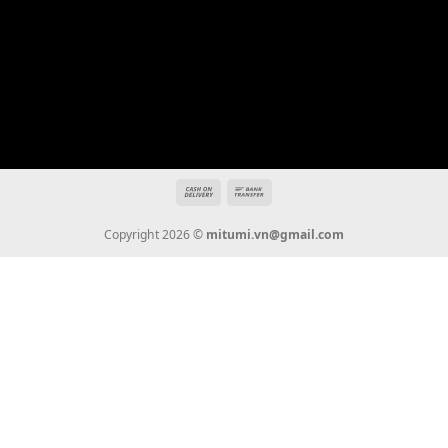
Hotline: 0936 22 90 22
mitumi.vn@gmail.com
THÔNG TIN
Giới Thiệu
Tin Tức
Thanh Toán
Vận Chuyển
Chính Sách Bảo Hành
Liên Hệ
KẾT NỐI CHÚNG TÔI
0936 22 90 22