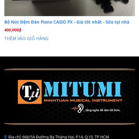
Mỡ tra phím đàn Piano Organ
40,000
₫
THÊM VÀO GIỎ HÀNG