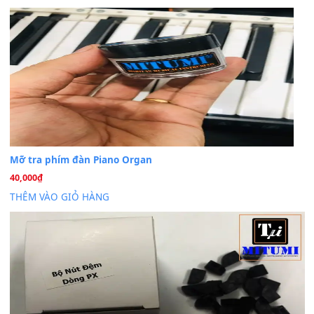
BÀI MỚI VIẾT
Dịch vụ cho thuê âm thanh tiệc gia đình, ban nhạc, ca s
20
Th7
Cài đặt dữ liệu cho đàn PSR-SX900 PSR-SX920 tại MIT
20
Th7
Dịch Vụ Cài Đặt Sample Đàn Organ Yamaha Tận Nhà 
07
Th7
Nâng Tầm Âm Thanh Cho Cây Đàn Của Bạn
Khóa Học Hướng Dẫn Sử Dụng Đàn Organ/Keyboard
26
Th6
Chuyên Sâu TPHCM | MITUMI
Cài đặt dữ liệu sample cho đàn Yamaha PSR-S750 S95
26
Th6