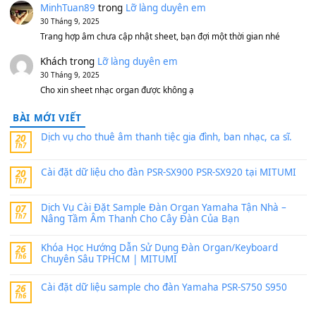
https://vietkeyboard.vn/bo-du-lieu-sample-mitumi-cho-dan-psr
sx900-psr-sx700/
thaibaoduong68
trong
Bộ dữ liệu Sample MITUMI cho
PSR-SX900 và PSR-SX700
24 Tháng 4, 2026
Có giữ liệu 720 ko tuân e xin với ạ
thaitoanorg
trong
Bộ dữ liệu Sample MITUMI cho Đàn
SX900 và PSR-SX700
24 Tháng 4, 2026
bác ơi cho em hỏi chút , e tải về nhưng chỉ mở dc STYLE , khôn
band tiếng…
MinhTuan89
trong
Lỡ làng duyên em
30 Tháng 9, 2025
Trang hợp âm chưa cập nhật sheet, bạn đợi một thời gian nhé
Khách
trong
Lỡ làng duyên em
30 Tháng 9, 2025
Cho xin sheet nhạc organ được không ạ