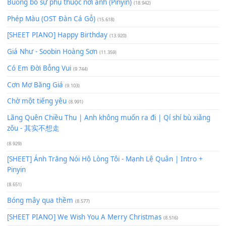
Để lại một bình luận
Bạn phải
đăng nhập
để gửi bình luận.
Xem nhiều nhất
Buông bỏ sự phụ thuộc nơi anh (Pinyin)
(18.942)
Phép Màu (OST Đàn Cá Gỗ)
(15.618)
[SHEET PIANO] Happy Birthday
(13.920)
Giá Như - Soobin Hoàng Sơn
(11.359)
Có Em Đời Bỗng Vui
(9.744)
Cơn Mơ Băng Giá
(9.103)
Chờ một tiếng yêu
(8.991)
Lãng Quên Chiều Thu | Anh không muốn ra đi | Qí shí bù xiǎ
zǒu - 其实不想走