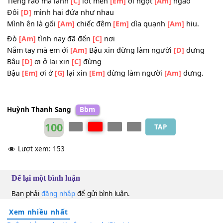
Thương
[G]
em cái mà dáng
[Am]
nhỏ liêu
[Em]
xiêu dặ
[Am]
dài.
Gánh
[Am]
chè kẻo kẹt bờ
[D]
vai
Tiếng rao mà lảnh
[C]
lót mèn
[Em]
ơi ngọt
[Am]
ngào
Đôi
[D]
mình hai đứa như nhau
Mình ên là gối
[Am]
chiếc đêm
[Em]
dìa quạnh
[Am]
hiu.
Đò
[Am]
tình nay đã đến
[C]
nơi
Nắm tay mà em ới
[Am]
Bậu xin đừng làm người
[D]
dưn
Bậu
[D]
ơi ở lại xin
[C]
đừng
Bậu
[Em]
ơi ở
[G]
lại xin
[Em]
đừng làm người
[Am]
dưng
Huỳnh Thanh Sang
Bbm
100
TAP
Lượt xem:
153