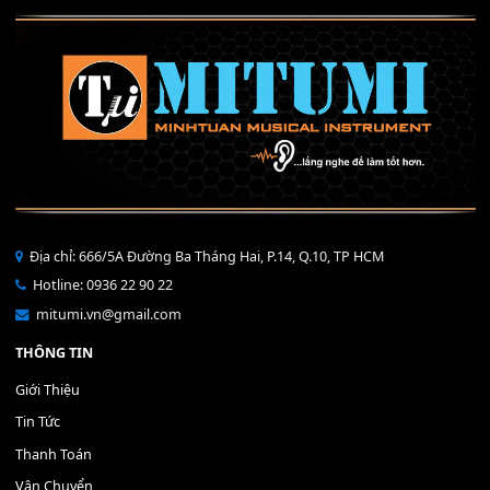
Mỡ tra phím đàn Piano Organ
40,000
₫
THÊM VÀO GIỎ HÀNG
Bộ Nút Đệm Đàn Piano CASIO PX - Giá tốt nhất - Sửa tại n
400,000
₫
THÊM VÀO GIỎ HÀNG