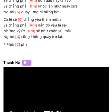
Thôi mộng
[F]
mơ đợi chờ ngu
[G]
ngơ
ĐK:
Có lẽ sẽ
[C]
chẳng yêu thêm ai nữa
Sẽ chẳng phải
[Am]
đớn đau hay tan vỡ
Sẽ chẳng phải
[Dm]
khóc lên như ngày xưa
Người
[G]
quay lưng đi hững hờ.
Có lẽ sẽ
[C]
chẳng yêu thêm một ai
Sẽ chẳng phải
[Am]
đắn đo yêu là sai
Những ký ức
[Dm]
sẽ như chôn vùi mãi
Người
[G]
cũng không quay trở lại.
* Phôi
[C]
phai.
Thanh Hà
E