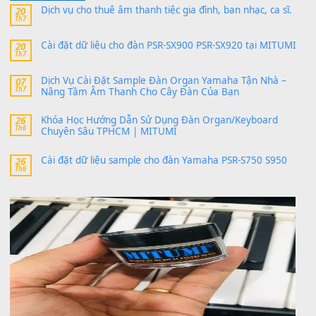
thaitoanorg
trong
Bộ dữ liệu Sample MITUMI cho Đàn
SX900 và PSR-SX700
24 Tháng 4, 2026
bác ơi cho em hỏi chút , e tải về nhưng chỉ mở dc STYLE , khôn
band tiếng…
MinhTuan89
trong
Lỡ làng duyên em
30 Tháng 9, 2025
Trang hợp âm chưa cập nhật sheet, bạn đợi một thời gian nhé
Khách
trong
Lỡ làng duyên em
30 Tháng 9, 2025
Cho xin sheet nhạc organ được không ạ
BÀI MỚI VIẾT
Dịch vụ cho thuê âm thanh tiệc gia đình, ban nhạc, ca s
20
Th7
Cài đặt dữ liệu cho đàn PSR-SX900 PSR-SX920 tại MIT
20
Th7