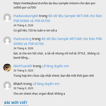
1,600,000
₫
Bánh xe Pa600 Pa900
500,000
₫
Bộ mạch phím Pa600 Pa300 Pa700 Cũ
1,200,000
₫
MinhTuan89
trong
[CHIA SẺ] Bộ Dữ Liệu – Sample MI
V1 Cho Đàn Yamaha S750, S950
11 Tháng 7, 2026
https://vietkeyboard.vn/bo-du-lieu-sample-mitumi-cho-dan-psr
sx900-psr-sx700/
thaibaoduong68
trong
Bộ dữ liệu Sample MITUMI cho
PSR-SX900 và PSR-SX700
24 Tháng 4, 2026
Có giữ liệu 720 ko tuân e xin với ạ