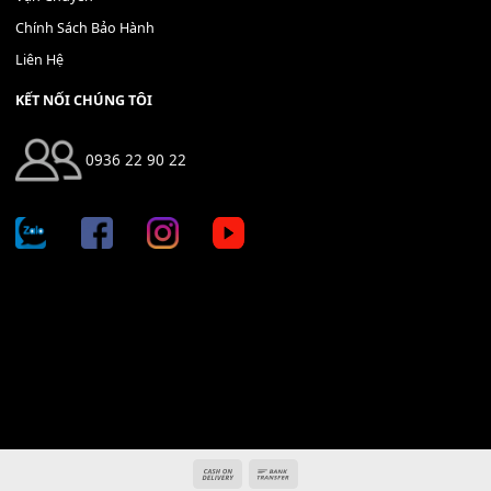
Địa chỉ: 666/5A Đường Ba Tháng Hai, P.14, Q.10, TP HCM
Hotline: 0936 22 90 22
mitumi.vn@gmail.com
THÔNG TIN
Giới Thiệu
Tin Tức