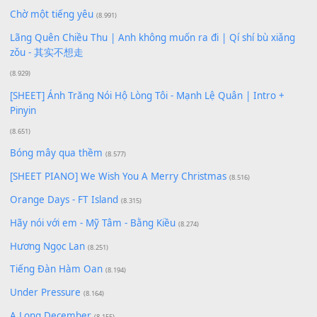
Buông bỏ sự phụ thuộc nơi anh (Pinyin)
(18.942)
Phép Màu (OST Đàn Cá Gỗ)
(15.618)
[SHEET PIANO] Happy Birthday
(13.920)
Giá Như - Soobin Hoàng Sơn
(11.359)
Có Em Đời Bỗng Vui
(9.744)
Cơn Mơ Băng Giá
(9.103)
Chờ một tiếng yêu
(8.991)
Lãng Quên Chiều Thu | Anh không muốn ra đi | Qí shí bù xiǎ
zǒu - 其实不想走
(8.929)
[SHEET] Ánh Trăng Nói Hộ Lòng Tôi - Mạnh Lệ Quân | Intro +
Pinyin
(8.651)
Bóng mây qua thềm
(8.577)