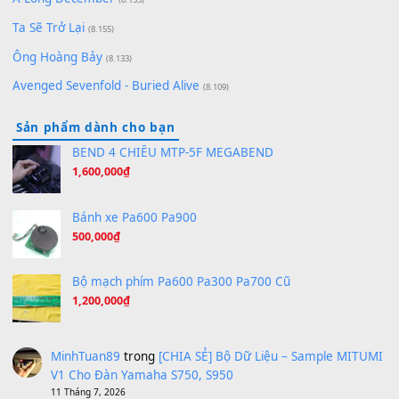
[SHEET PIANO] We Wish You A Merry Christmas
(8.516)
Orange Days - FT Island
(8.315)
Hãy nói với em - Mỹ Tâm - Bằng Kiều
(8.274)
Hương Ngọc Lan
(8.251)
Tiếng Đàn Hàm Oan
(8.194)
Under Pressure
(8.164)
A Long December
(8.155)
Ta Sẽ Trở Lại
(8.155)
Ông Hoàng Bảy
(8.133)
Avenged Sevenfold - Buried Alive
(8.109)
Sản phẩm dành cho bạn
BEND 4 CHIỀU MTP-5F MEGABEND