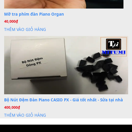
Dịch Vụ Cài Đặt Sample Đàn Organ Yamaha Tận Nhà 
07
Th7
Nâng Tầm Âm Thanh Cho Cây Đàn Của Bạn
Khóa Học Hướng Dẫn Sử Dụng Đàn Organ/Keyboard
26
Th6
Chuyên Sâu TPHCM | MITUMI
Cài đặt dữ liệu sample cho đàn Yamaha PSR-S750 S95
26
Th6