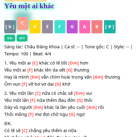
HỢP ÂM
,
Nhạc Trẻ
Yêu một ai khác
C
[ b ]
D
E
F
G
A
B
[ # ]
ON
OFF
Sáng tác: Châu Đăng Khoa | Ca sĩ: -- | Tone gốc: C | Style:
Tempo: 100 | Beat: 4/4
1. Yêu một ai
[C]
khác có lẽ tốt
[Dm]
hơn
Yêu một ai
[F]
khác lên da vết
[G]
thương
Hay là mình
[Em]
vẫn chìm hoài trong vấn
[Am]
thương
Ôm vụn
[F]
vỡ bơ vơ dại
[G]
khờ
2. Yêu một lần
[C]
nữa có chắc sẽ
[Dm]
vui
Yêu một lần
[F]
nữa thêm đau đớn
[G]
thôi
Dày vò người
[Em]
khác là lần yêu cuối
[Am]
rồi