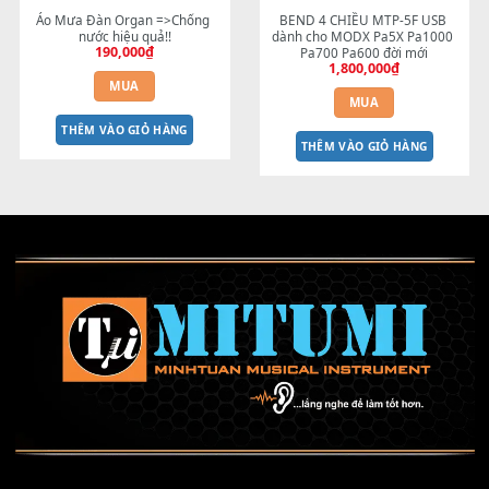
Áo Mưa Đàn Organ =>Chống 
BEND 4 CHIỀU MTP-5F US
nước hiệu quả!!
dành cho MODX Pa5X Pa10
190,000
₫
Pa700 Pa600 đời mới
1,800,000
₫
MUA
MUA
THÊM VÀO GIỎ HÀNG
THÊM VÀO GIỎ HÀNG