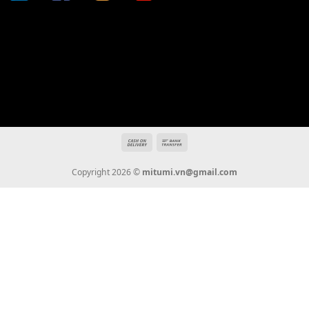
Thanh Toán
Vận Chuyển
Chính Sách Bảo Hành
Liên Hệ
KẾT NỐI CHÚNG TÔI
0936 22 90 22