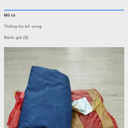
MUA
THÊM VÀO GIỎ HÀNG
0936 22 90 22 | Email: mitumi.vn@gmail.com
Làm việc từ 9h-17h hàng ngày
SKU:
SP000178Master
Danh mục:
Phụ Kiện Keyboard
,
Phụ Kiện Korg
,
Phụ Kiện Yamaha
Thẻ:
áo mưa đàn
,
áo mưa đàn organ
Mô tả
Thông tin bổ sung
Đánh giá (0)