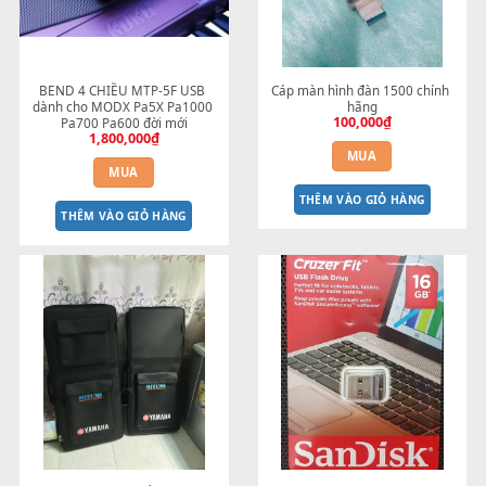
Bộ nguồn đàn Yamaha PA-300B 
ADAPTOR YAMAHA 16V-5A PS
PA-301 16V - 2.4A Chính Hãng
SERIES
1,200,000
₫
350,000
₫
MUA
MUA
THÊM VÀO GIỎ HÀNG
THÊM VÀO GIỎ HÀNG