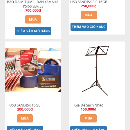
BEND 4 CHIỀU MTP-5F USB 
Cáp màn hình đàn 1500 chí
dành cho MODX Pa5X Pa1000 
hãng
100,000
₫
Pa700 Pa600 đời mới
1,800,000
₫
MUA
MUA
THÊM VÀO GIỎ HÀNG
THÊM VÀO GIỎ HÀNG