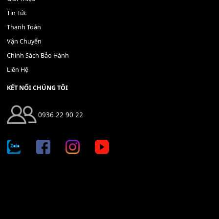
USB SANDISK 16GB
Giá Để Sách Nhạc
200,000
₫
150,000
₫
MUA
MUA
THÊM VÀO GIỎ HÀNG
THÊM VÀO GIỎ HÀNG