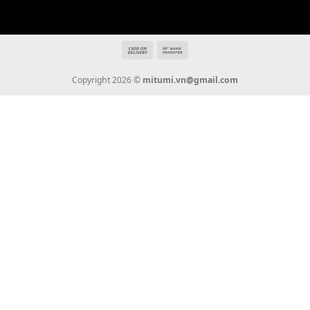
Địa chỉ: 666/5A Đường Ba Tháng Hai, P.14, Q.10, TP HCM
Hotline: 0936 22 90 22
mitumi.vn@gmail.com
THÔNG TIN
Giới Thiệu
Tin Tức
Thanh Toán
Vận Chuyển
Chính Sách Bảo Hành
Liên Hệ
KẾT NỐI CHÚNG TÔI
0936 22 90 22