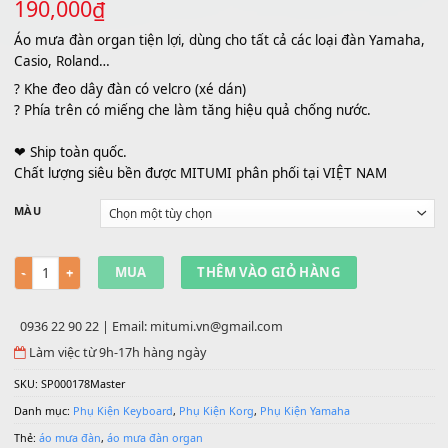
Áo Mưa Đàn Organ =>Chống nước hi
quả!!
190,000
₫
Áo mưa đàn organ tiện lợi, dùng cho tất cả các loại đàn Yam
Casio, Roland…
? Khe đeo dây đàn có velcro (xé dán)
? Phía trên có miếng che làm tăng hiệu quả chống nước.
❤ Ship toàn quốc.
Chất lượng siêu bền được MITUMI phân phối tại VIỆT NAM
MÀU
Số lượng