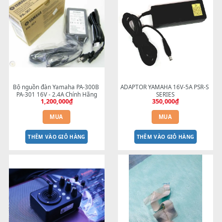
Adaptor Casio YAMAHA 12V - 2A 
BEND 4 CHIỀU MTP-4F
1,300,000
₫
3A
150,000
₫
MUA
MUA
THÊM VÀO GIỎ HÀNG
THÊM VÀO GIỎ HÀNG