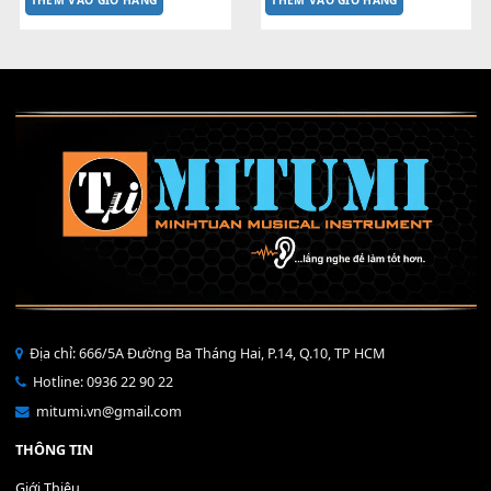
BAO DA MITUMI - ĐÀN YAMAHA 
USB SANDISK 3.0 16GB
250,000
₫
PSR-S SERIES
700,000
₫
MUA
MUA
THÊM VÀO GIỎ HÀNG
THÊM VÀO GIỎ HÀNG