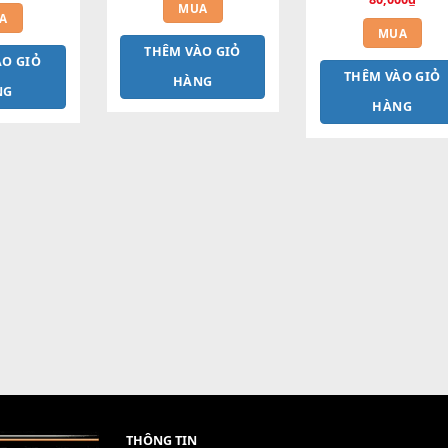
Nút nhấn Frezee Memory 
S750 S770 S775 S975 cũ
 S750 S950 Loại 2
Dây U
300,000
₫
250,000
₫
MUA
MUA
THÊM VÀO GIỎ
HÊM VÀO GIỎ
T
HÀNG
HÀNG