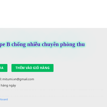
 USB Type B chống nhiễu chuyên phòng
000
₫
 trong kho
ợng
MUA
THÊM VÀO GIỎ HÀNG
22 90 22 | Email: mitumi.vn@gmail.com
 việc từ 9h-17h hàng ngày