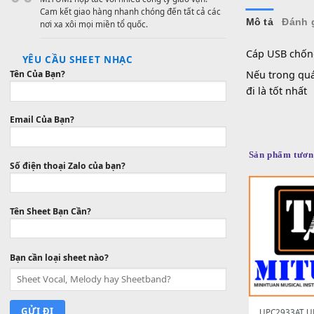
Mua hàng với giá vô cùng cạnh tranh, tiết kiệm
thời gian và chi phí.
VẬN CHUYỂN CHUYÊN NGHIỆP
MITUMI hợp tác với nhiều công ty giao vận.
Cam kết giao hàng nhanh chóng đến tất cả các
Mô tả
nơi xa xôi mọi miền tổ quốc.
Cáp US
YÊU CẦU SHEET NHẠC
Nếu tro
Tên Của Bạn?
đi là tố
Email Của Bạn?
Sản phẩ
Số điện thoại Zalo của bạn?
Tên Sheet Bạn Cần?