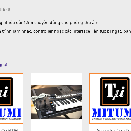
SKU:
S
Danh 
Đánh giá (0)
B chống nhiễu dài 1.5m chuyên dùng cho phòng thu âm
ng quá trình làm nhạc, controller hoặc các interface liên t
t nhất
m tương tự