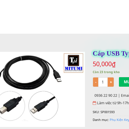
Cáp
50,
Còn 23
Số lư
0936 
Làm