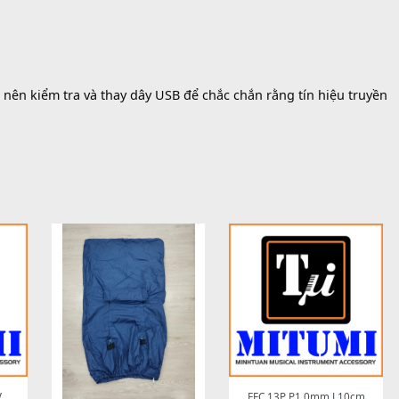
P001593
mục:
Phụ Kiện Keyboard
ục bị ngăt, bạn nên kiểm tra và thay dây USB để chắc chắn rằ