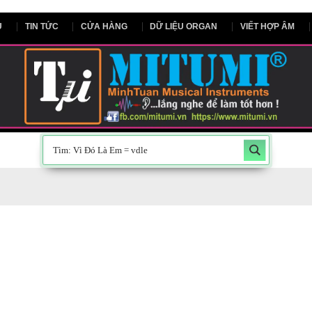
NG CHỦ
TIN TỨC
CỬA HÀNG
DỮ LIỆU ORGAN
V