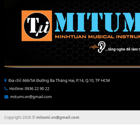
150,000
₫
CÁP MKL-EMKS2
90,000
₫