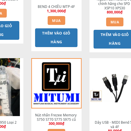
933AT UPC29M33AT
Nguồ
250,000
₫
chí
BEND 4 CHIỀU MTP-4F
1,300,000
₫
MUA
MUA
HÊM VÀO GIỎ
THÊM VÀO GIỎ
HÀNG
T
HÀNG