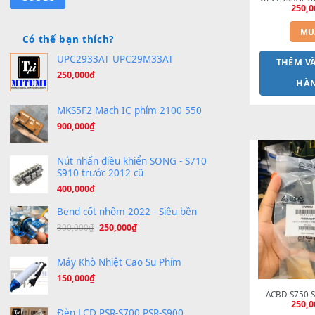
Bạn cần loại sheet nào?
UPC2
Có thể bạn thích?
UPC2933AT UPC29M33AT
T
250,000
₫
MKS5F2 Mạch IC phím 2100 550
900,000
₫
Nút nhấn điều khiển SONG - S710
S910 trước 2012 cũ
400,000
₫