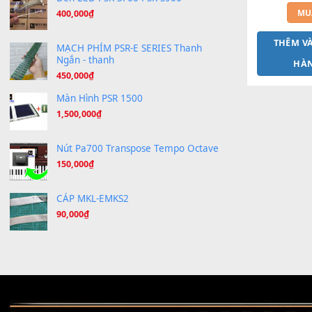
Bend cốt nhôm 2022 - Siêu bền
Giá
Giá
300,000
₫
250,000
₫
gốc
hiện
là:
tại
300,000₫.
là:
Máy Khò Nhiệt Cao Su Phím
250,000₫.
150,000
₫
ACBD
Đèn LCD PSR-S700 PSR-S900
400,000
₫
T
MẠCH PHÍM PSR-E SERIES Thanh
Ngắn - thanh
450,000
₫
Màn Hình PSR 1500
1,500,000
₫
Nút Pa700 Transpose Tempo Octave