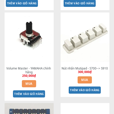
Nút nguồn S750-S975
DÂY CÁP MÀN HÌNH 2100
200,000
₫
100,000
₫
MUA
MUA
THÊM VÀO GIỎ HÀNG
THÊM VÀO GIỎ HÀNG