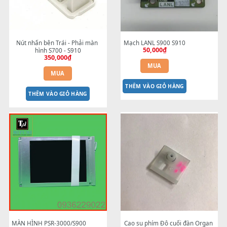
200,000
₫
nốt
500,000
₫
MUA
MUA
THÊM VÀO GIỎ HÀNG
THÊM VÀO GIỎ HÀNG
Nút nhấn bên Trái - Phải màn 
Mạch LANL S900 S910
50,000
₫
hình S700 - S910
350,000
₫
MUA