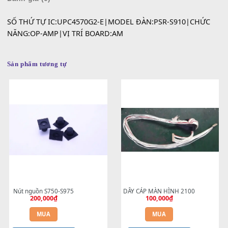
SKU:
SP000060
Danh mục:
Linh Kiện Yamaha
Mô tả
Đánh giá (0)
SỐ THỨ TỰ IC:UPC4570G2-E|MODEL ĐÀN:PSR-S910|CH
NĂNG:OP-AMP|VỊ TRÍ BOARD:AM
Sản phẩm tương tự