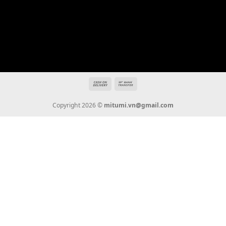
THÔNG TIN
Giới Thiệu
Tin Tức
Thanh Toán
Vận Chuyển
Chính Sách Bảo Hành
Liên Hệ
KẾT NỐI CHÚNG TÔI
0936 22 90 22