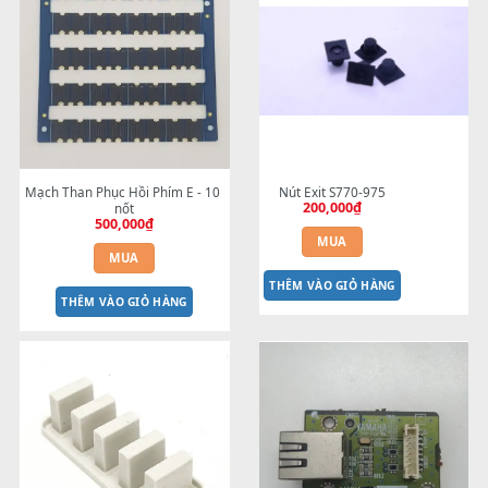
Volume Master - YAMAHA chính 
Nút nhấn Mutipad - S700--> 
300,000
₫
hãng
250,000
₫
MUA
MUA
THÊM VÀO GIỎ HÀNG
THÊM VÀO GIỎ HÀNG
Mạch Than Phục Hồi Phím E - 10 
Nút Exit S770-975