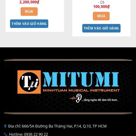
MUA
THÊM VÀO GIỎ HÀNG
THÊM VÀO GIỎ HÀNG
MÀN HÌNH PSR-3000/S900
Cao su phím Đô cuối đàn Or
2,200,000
₫
- C6
100,000
₫
MUA
MUA
THÊM VÀO GIỎ HÀNG