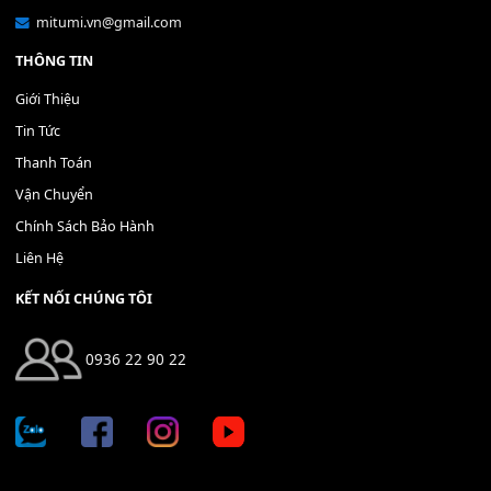
THÊM VÀO GIỎ HÀNG
Địa chỉ: 666/5A Đường Ba Tháng Hai, P.14, Q.10, TP HCM
Hotline: 0936 22 90 22
mitumi.vn@gmail.com